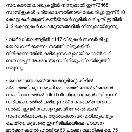
സ്വകാര്യ ലാബുകളിൽ നിന്നുമായി ഇന്ന് 2468
സാമ്പിളുകൾ പരിശോധനയ്ക്കായി ശേഖരിച്ചു.ഇന്ന് 510
കോളുകൾ ആണ് കൺട്രോൾ റൂമിൽ ലഭിച്ചത്. ഇതിൽ
312 കോളുകൾ പൊതുജനങ്ങളിൽ നിന്നുമായിരുന്നു.
• വാർഡ് തലങ്ങളിൽ 4147 വീടുകൾ സന്ദർശിച്ചു
ബോധവൽക്കരണം നടത്തി. വീടുകളിൽ
നിരീക്ഷണത്തിൽ കഴിയുന്നവരുമായി ഫോൺ വഴി
ബന്ധപ്പെട്ട് ആരോഗ്യ സ്ഥിതിയും വിലയിരുത്തി
വരുന്നു.
• കൊറോണ കൺട്രോൾറൂമിന്റെ കീഴിൽ
പ്രവർത്തിക്കുന്ന ടെലി ഹെൽത്ത് ഹെൽപ്പ് ലൈൻ
സംവിധാനത്തിൽ നിന്ന് വീഡിയോ കോൾ വഴി ഇന്ന്
നിരീക്ഷണത്തിൽ കഴിയുന്ന 505 പേർക്ക് സേവനം
നൽകി. ഇവർ ഡോക്ടറുമായി നേരിൽ കണ്ട്
സംസാരിക്കുകയും ആശങ്കകൾ പരിഹരിക്കുകയും
ചെയ്തു. കൂടാതെ ഇന്ന് ജില്ലയിലെ പ്രധാന
മാർക്കറ്റുകളിൽ എത്തിയ 63 ചരക്കു ലോറികളിലെ 75