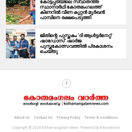
കോട്ടപ്പടിയിലെ സ്വാതന്ത്ര
സ്ഥാനാർഥി കോതമംഗലത്ത്
കിണറിൽ വീണ കൂറ്റൻ മൂർഖൻ
പാമ്പിനെ രക്ഷപെടുത്തി
ജിതിന്റെ പുസ്തകം ‘ദി ആൾട്ടർനേറ്റ്
ഷാഡോസ്’ ഷാർജ
പുസ്തകോത്സവത്തിൽ പ്രകാശനം
ചെയ്തു
About Us
Contact Us
Privacy Policy
Terms & conditions
Copyright © 2024 Kothamangalam News. Powered by B4creations