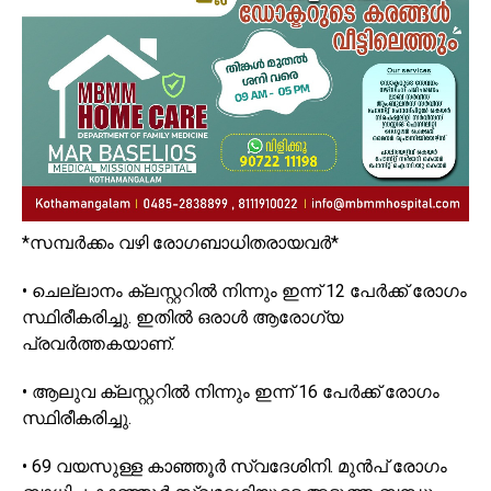
*സമ്പർക്കം വഴി രോഗബാധിതരായവർ*
• ചെല്ലാനം ക്ലസ്റ്ററിൽ നിന്നും ഇന്ന് 12 പേർക്ക് രോഗം
സ്ഥിരീകരിച്ചു. ഇതിൽ ഒരാൾ ആരോഗ്യ
പ്രവർത്തകയാണ്.
• ആലുവ ക്ലസ്റ്ററിൽ നിന്നും ഇന്ന് 16 പേർക്ക് രോഗം
സ്ഥിരീകരിച്ചു.
• 69 വയസുള്ള കാഞ്ഞൂർ സ്വദേശിനി. മുൻപ് രോഗം