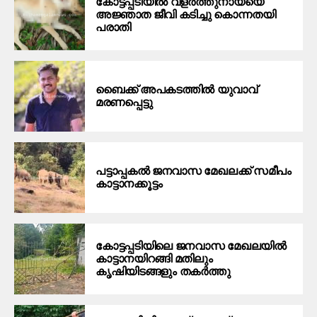
കോട്ടപ്പടിയില്‍ വളര്‍ത്തുനായയെ
അജ്ഞാത ജീവി കടിച്ചു കൊന്നതയി
പരാതി
ബൈക്ക് അപകടത്തിൽ യുവാവ്
മരണപ്പെട്ടു
പട്ടാപ്പകൽ ജനവാസ മേഖലക്ക് സമീപം
കാട്ടാനക്കൂട്ടം
കോട്ടപ്പടിയിലെ ജനവാസ മേഖലയിൽ
കാട്ടാനയിറങ്ങി മതിലും
കൃഷിയിടങ്ങളും തകർത്തു