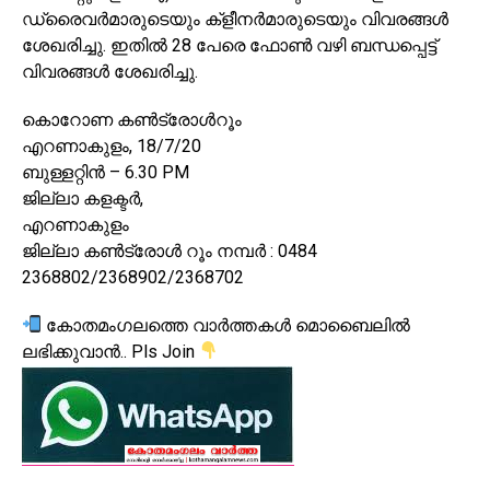
ഡ്രൈവർമാരുടെയും ക്ളീനർമാരുടെയും വിവരങ്ങൾ
ശേഖരിച്ചു. ഇതിൽ 28 പേരെ ഫോൺ വഴി ബന്ധപ്പെട്ട്
വിവരങ്ങൾ ശേഖരിച്ചു.
കൊറോണ കൺട്രോൾറൂം
എറണാകുളം, 18/7/20
ബുള്ളറ്റിൻ – 6.30 PM
ജില്ലാ കളക്ടർ,
എറണാകുളം
ജില്ലാ കൺട്രോൾ റൂം നമ്പർ : 0484
2368802/2368902/2368702
കോതമംഗലത്തെ വാർത്തകൾ മൊബൈലിൽ
ലഭിക്കുവാൻ.. Pls Join