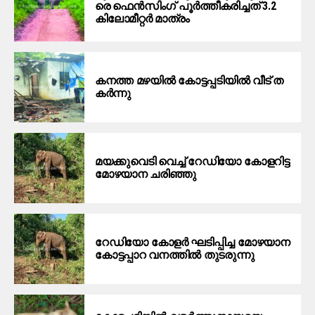
രെ ഫെ​ൻ​സിം​ഗ് പൂ​ർ​ത്തീ​ക​രി​ച്ച​ത് 3.2
കി​ലോ​മീ​റ്റ​ർ മാ​ത്രം
ക​ന​ത്ത മ​ഴ​യി​ൽ കോ​ട്ട​പ്പ​ടി​യി​ല്‍ വീ​ട് ത​
ക​ർ​ന്നു
മയക്കുവെടി വെച്ച് റേഡിയോ കോളറിട്ട
മോഴയാന ചരിഞ്ഞു
റേഡിയോ കോളർ ഘടിപ്പിച്ച മോഴയാന
കോട്ടപ്പാറ വനത്തിൽ തുടരുന്നു