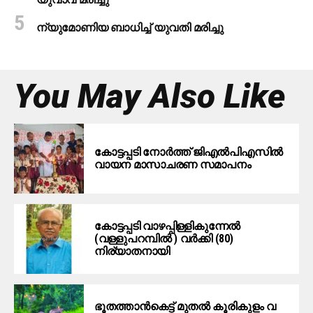
ന്യുമോണിയ ബാധിച്ച് യുവതി മരിച്ചു
You May Also Like
കോട്ടപ്പടി നോർത്ത് ജിഎൽപിഎസിൽ
വായന മാസാചരണ സമാപനം
കോട്ടപ്പടി വാഴപ്പിള്ളികുന്നേൽ
(വള്ളുപറമ്പിൽ ) വർക്കി (80)
നിര്യാതനായി
ഭൂ​ത​ത്താ​ൻ​കെ​ട്ട് മു​ത​ൽ കൂ​രി​കു​ളം വ​