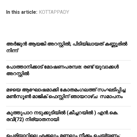
In this article:
KOTTAPPADY
അർജുൻ ആയങ്കി അറസ്റ്റിൽ; പിടിയിലായത് കണ്ണൂരിൽ
നിന്ന്
പോത്താനിക്കാട് മോഷണപരമ്പര: രണ്ട് യുവാക്കൾ
അറസ്റ്റിൽ
മഴയെ ആഘോഷമാക്കി കോതമംഗലത്ത് സംഘടിപ്പിച്ച
മൺസൂൺ മാജിക് ഫെസ്റ്റിന് ഞായറാഴ്ച സമാപനം
കുത്തുപാറ നടുക്കുടിയിൽ (കീച്ചറയിൽ ) എൻ.കെ.
രവി(72) നിര്യാതനായി
പെരിയാറിലെ എക്കലും മണലും നീക്കം ചെയ്യണം: