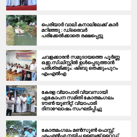
പെരിയാര്‍ വാലി കനാലിലേക്ക് കാര്‍
മറിഞ്ഞു : ഡ്രൈവര്‍
പരിക്കേൽക്കാതെ രക്ഷപ്പെട്ടു
ചവളക്കാരൻ സമുദായത്തെ പൂർണ്ണ
ഒ.ഇ.സി.ലിസ്റ്റിൽ ഉൾപ്പെടുത്താൻ
പരിശ്രമിക്കും: ഷിബു തെക്കുംപുറം
എംഎൽഎ
കേരള വ്യാപാരി വ്യവസായി
ഏകോപന സമിതി കോതമംഗലം
ടൗൺ യൂണിറ്റ്: വ്യാപാരി
ദിനാഘോഷം സംഘടിപ്പിച്ചു
കോതമംഗലം മൺസൂൺ ഫെസ്റ്റ്:
എംഎൽഎ നയിച്ച ബൈക്ക് റൈഡ്