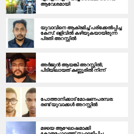
ആവേശമായി
യുവാവിനെ ആക്രമിച്ച് പരിക്കേല്‍പ്പിച്ച
കേസ്: ഒളിവില്‍ കഴിയുകയായിരുന്ന
പ്രതി അറസ്റ്റില്‍
അർജുൻ ആയങ്കി അറസ്റ്റിൽ;
പിടിയിലായത് കണ്ണൂരിൽ നിന്ന്
പോത്താനിക്കാട് മോഷണപരമ്പര:
രണ്ട് യുവാക്കൾ അറസ്റ്റിൽ
മഴയെ ആഘോഷമാക്കി
കോതമംഗലത്ത് സംഘടിപ്പിച്ച