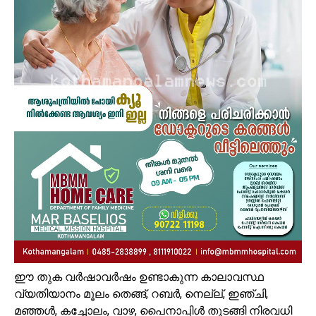
ഈ തുക വര്‍ഷാവര്‍ഷം ഉണ്ടാകുന്ന കാലാവസ്ഥ
വ്യതിയാനം മൂലം തെങ്ങ്, റബര്‍, നെല്ല്, ഇഞ്ചി,
മഞ്ഞള്‍, കച്ചോലം, വാഴ, പൈനാപ്പിള്‍ തുടങ്ങി നിരവധി