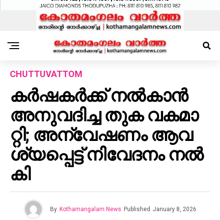
CHUTTUVATTOM
ക​ര്‍​ഷ​ക​ര്‍​ക്ക് ന​ല്‍​കാ​ന്‍
അ​നു​വ​ദി​ച്ച തു​ക വ​ക​മാ​
റ്റി; അ​ന്വേ​ഷ​ണം ആ​വ​
ശ്യ​പ്പെ​ട്ട് നി​വേ​ദ​നം ന​ൽ​
കി
By
Kothamangalam News
Published
January 8, 2026