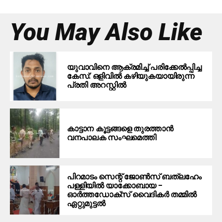
You May Also Like
യുവാവിനെ ആക്രമിച്ച് പരിക്കേല്‍പ്പിച്ച
കേസ്: ഒളിവില്‍ കഴിയുകയായിരുന്ന
പ്രതി അറസ്റ്റില്‍
കാട്ടാന കൂട്ടങ്ങളെ തുരത്താന്‍
വനപാലക സംഘമെത്തി
പിറമാടം സെന്റ് ജോണ്‍സ് ബത്ലഹേം
പള്ളിയില്‍ യാക്കോബായ –
ഓര്‍ത്തഡോക്‌സ് വൈദികര്‍ തമ്മില്‍
ഏറ്റുമുട്ടല്‍