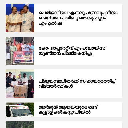
പെരിയാറിലെ എക്കലും മണലും നീക്കം
ചെയ്യണം: ഷിബു തെക്കുംപുറം
എംഎൽഎ
കോ- ഓപ്പറേറ്റീവ് എംപ്ലോയീസ്
യൂണിയൻ പ്രതിഷേധിച്ചു
പ്രളയബാധിതർക്ക് സഹായമെത്തിച്ച്
വിദ്യാർത്ഥികൾ
അർജുൻ ആയങ്കിയുടെ രണ്ട്
കൂട്ടാളികൾ കസ്റ്റഡിയിൽ