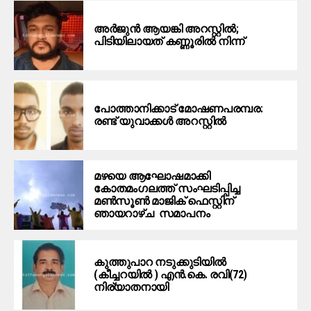
അർജുൻ ആയങ്കി അറസ്റ്റിൽ;
പിടിയിലായത് കണ്ണൂരിൽ നിന്ന്
പോത്താനിക്കാട് മോഷണപരമ്പര:
രണ്ട് യുവാക്കൾ അറസ്റ്റിൽ
മഴയെ ആഘോഷമാക്കി
കോതമംഗലത്ത് സംഘടിപ്പിച്ച
മൺസൂൺ മാജിക് ഫെസ്റ്റിന്
ഞായറാഴ്ച സമാപനം
കുത്തുപാറ നടുക്കുടിയിൽ
(കീച്ചറയിൽ ) എൻ.കെ. രവി(72)
നിര്യാതനായി