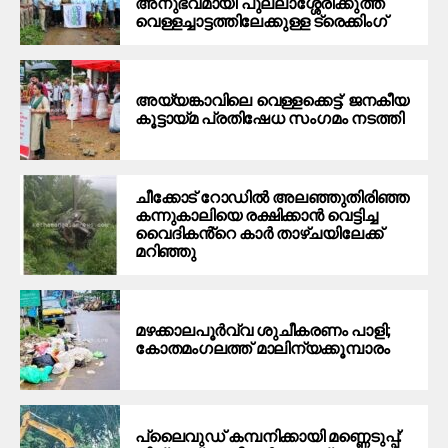
അനുഭവമായി പുല്ലാശ്ശേരിക്കുത്ത്
വെള്ളച്ചാട്ടത്തിലേക്കുള്ള ട്രെക്കിംഗ്
അയ്യങ്കാവിലെ വെള്ളക്കെട്ട്: ജനകീയ
കൂട്ടായ്മ പ്രതിഷേധ സംഗമം നടത്തി
ചീക്കോട് റോഡിൽ അലഞ്ഞുതിരിഞ്ഞ
കന്നുകാലിയെ രക്ഷിക്കാൻ വെട്ടിച്ച
വൈദികൻ്റെ കാർ താഴ്ചയിലേക്ക്
മറിഞ്ഞു
മഴക്കാലപൂർവ്വ ശുചീകരണം പാളി;
കോതമംഗലത്ത് മാലിന്യക്കൂമ്പാരം
പ്ലൈവുഡ് കമ്പനിക്കായി മണ്ണെടുപ്പ്: