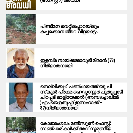
(ഓഗസ്റ്റ് 7) അവധി
പിണ്ടിമന വെറ്റിലപ്പാറയിലും
കപ്പക്കൊമ്പൻ്റെ വിളയാട്ടം
ഇളമ്പ്ര നായ്ക്കമ്മാവുടി മീരാൻ (78)
നിര്യാതനായി
നെല്ലിക്കുഴി പഞ്ചായത്ത് യു.പി
സ്‌കൂൾ പ്രഥമ ഹെഡ്മാസ്റ്റർ പുതുപ്പാടി
ചിറപ്പടി മാളിയേക്കൽ (അമ്പഴച്ചാലിൽ
)എം.ജെ ഉതുപ്പ് (ഇസഹാക്ക് –
87)നിര്യാതനായി
കോതമംഗലം മൺസൂൺ ഫെസ്റ്റ്:
സഞ്ചാരികൾക്ക് അവിസ്മരണീയ