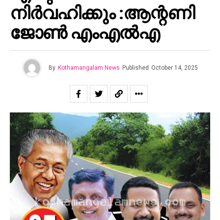
നിർവഹിക്കും :ആന്റണി
ജോൺ എംഎൽഎ
By
Kothamangalam News
Published
October 14, 2025