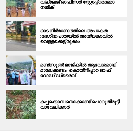
വില്ലേജ് ഓഫീസർ സ്റ്റോപ്പ്മെമ്മോ
നൽകി
ഓട നിർമാണത്തിലെ അപാകത
:ദേശീയപാതയിൽ അയ്യങ്കാവിൽ
വെള്ളക്കെട്ട് രൂക്ഷം
മൺസൂൺ മാജിക്കിൽ ആവേശമായി
മാമലക്കണ്ടം–കൊയ്‌നിപ്പാറ ഓഫ്
റോഡ് ഡ്രൈവ്
കപ്പക്കൊമ്പനെക്കൊണ്ട് പൊറുതിമുട്ടി
വാവേലിക്കാർ