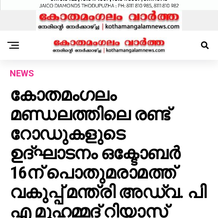
NEWS
കോതമംഗലം
മണ്ഡലത്തിലെ രണ്ട്
റോഡുകളുടെ
ഉദ്ഘാടനം ഒക്ടോബർ
16ന് പൊതുമരാമത്ത്
വകുപ്പ് മന്ത്രി അഡ്വ. പി
എ മുഹമ്മദ് റിയാസ്