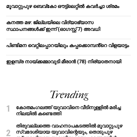
മൂ​വാ​റ്റു​പു​ഴ ബെ​വ്കോ ഔ​ട്ട്‌​ലെ​റ്റിൽ കവർച്ചാ ശ്രമം
കനത്ത മഴ: ജില്ലയിലെ വിദ്യാഭ്യാസ
സ്ഥാപനങ്ങള്‍ക്ക് ഇന്ന് (ഓഗസ്റ്റ് 7) അവധി
പിണ്ടിമന വെറ്റിലപ്പാറയിലും കപ്പക്കൊമ്പൻ്റെ വിളയാട്ടം
ഇളമ്പ്ര നായ്ക്കമ്മാവുടി മീരാൻ (78) നിര്യാതനായി
Trending
കോതമംഗലത്ത് യുവാവിനെ വീടിനുള്ളിൽ മരിച്ച
നിലയിൽ കണ്ടെത്തി
തിരുവല്ലത്തെ വാഹനാപകടത്തില്‍ മൂവാറ്റുപുഴ
സ്വദേശിയായ യുവാവിന്റെയും, തൊടുപുഴ