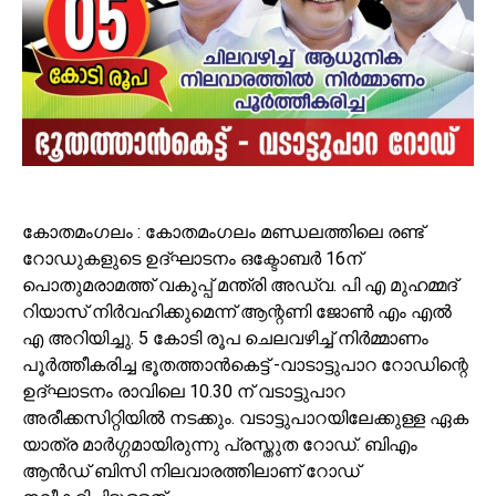
കോതമംഗലം : കോതമംഗലം മണ്ഡലത്തിലെ രണ്ട്
റോഡുകളുടെ ഉദ്ഘാടനം ഒക്ടോബർ 16ന്
പൊതുമരാമത്ത് വകുപ്പ് മന്ത്രി അഡ്വ. പി എ മുഹമ്മദ്
റിയാസ് നിർവഹിക്കുമെന്ന് ആന്റണി ജോൺ എം എൽ
എ അറിയിച്ചു. 5 കോടി രൂപ ചെലവഴിച്ച് നിർമ്മാണം
പൂർത്തീകരിച്ച ഭൂതത്താൻകെട്ട് -വാടാട്ടുപാറ റോഡിന്റെ
ഉദ്ഘാടനം രാവിലെ 10.30 ന് വടാട്ടുപാറ
അരീക്കസിറ്റിയിൽ നടക്കും. വടാട്ടുപാറയിലേക്കുള്ള ഏക
യാത്ര മാർഗ്ഗമായിരുന്നു പ്രസ്തുത റോഡ്. ബിഎം
ആൻഡ് ബിസി നിലവാരത്തിലാണ് റോഡ്