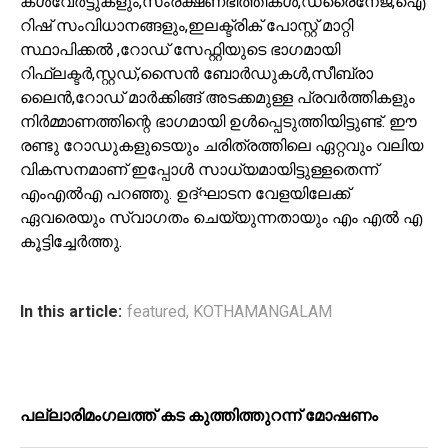
കൾവേർട്ടുകളും,സംരക്ഷണഭിത്തികൾ,ഡ്രൈനേജ്,ഐ
റിഷ് സംവിധാനങ്ങളും,ഇലക്ട്രിക് പോസ്റ്റ് മാറ്റി
സ്ഥാപിക്കൽ ,റോഡ് സേഫ്റ്റിയുടെ ഭാഗമായി
റിഫ്ലക്ടർ,സ്റ്റഡ്,സൈൻ ബോർഡുകൾ,സീബ്രാ
ലൈൻ,റോഡ് മാർക്കിങ്ങ് അടക്കമുള്ള പ്രവർത്തികളും
നിർമ്മാണത്തിന്റെ ഭാഗമായി ഉൾപ്പെടുത്തിയിട്ടുണ്ട്. ഈ
രണ്ടു റോഡുകളുടെയും ചരിത്രത്തിലെ ഏറ്റവും വലിയ
വികസനമാണ് ഇപ്പോൾ സാധ്യമായിട്ടുള്ളതെന്ന്
എംഎൽഎ പറഞ്ഞു. ഉദ്ഘാടന വേളയിലേക്ക്
ഏവരെയും സ്വാഗതം ചെയ്യുന്നതായും എം എൽ എ
കൂട്ടിച്ചേർത്തു.
In this article:
featured
,
KOTHAMANGALAM
പ​ല്ലാ​രി​മം​ഗ​ല​ത്ത് ക​ട കു​ത്തി​ത്തുറ​ന്ന് മോ​ഷ​ണം