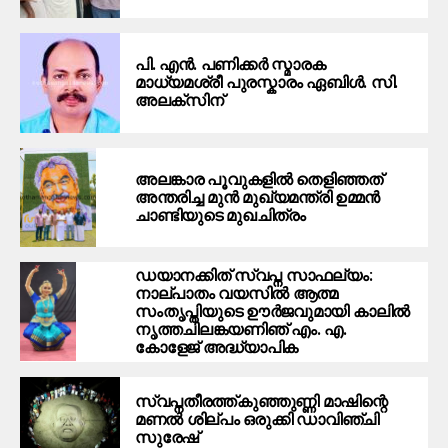
പി. എൻ. പണിക്കർ സ്മാരക
മാധ്യമശ്രീ പുരസ്കാരം ഏബിൾ. സി.
അലക്സിന്
അലങ്കാര പൂവുകളിൽ തെളിഞ്ഞത്
അന്തരിച്ച മുന്‍ മുഖ്യമന്ത്രി ഉമ്മന്‍
ചാണ്ടിയുടെ മുഖചിത്രം
ഡയാനക്കിത് സ്വപ്ന സാഫല്യം:
നാല്പാതം വയസിൽ ആത്മ
സംതൃപ്തിയുടെ ഊർജവുമായി കാലിൽ
നൃത്തചിലങ്കയണിഞ് എം. എ.
കോളേജ് അദ്ധ്യാപിക
സ്വപ്നതീരത്ത്കുഞ്ഞുണ്ണി മാഷിന്റെ
മണൽ ശില്പം ഒരുക്കി ഡാവിഞ്ചി
സുരേഷ്