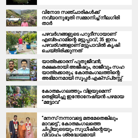
വിനോദ സഞ്ചാരികൾക്ക്
നവ്യാനുഭൂതി സമ്മാനിച്ച് നീലഗിരി
താർ
പഴവർഗങ്ങളുടെ പറുദീസായാണ്
എബ്രഹാമിന്റെ മട്ടുപ്പാവ് ; 35 ഇനം
പഴവര്ഗങ്ങളാണ് മട്ടുപാവിൽ കൃഷി
ചെയ്തിരിക്കുന്നത്
യാത്രക്കാരന് പുതുജീവൻ;
രക്ഷകരായി അജീഷും, രാജീവും സഹ
യാത്രക്കാരും; കോതമംഗലത്തിന്റെ
അഭിമാനമായി സൂപ്പർ എക്സ്പ്രസ്സ്
കോതമംഗലത്തും വിളയുമെന്ന്
തെളിയിച്ചു ഇന്തോനേഷ്യൻ പഴമായ
“മട്ടോവ”
“മനസ് നന്നാവട്ടെ മതമേതെങ്കിലും
മാവട്ടെ”; കോതമംഗലത്തെ
ചിപ്പിയുടെയും സുധീഷിന്റെയും
വിവാഹം ശ്രദ്ധേയമായി