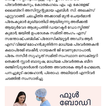
പ്രവർത്തകനും, കോതമംഗലം എം. എ. കോളേജ്
ലൈബ്രറി അസിസ്റ്റന്റുമായ ഏബിൾ. സി. അലക്സ്
ഏറ്റുവാങ്ങി. ചലച്ചിത്ര അക്കാദമി മുൻ ചെയർമാൻ
പ്രേംകുമാർ മുഖ്യാതിഥി ആയിരുന്നു.അരീക്കൽ
ആയുർവേദ ആശുപത്രി ഡയറക്ടർ ഡോ.സ്മിത്ത്
കുമാർ, ജയിൽ ഉപദേശക സമിതി അംഗം എസ്
സന്തോഷ്‌,പബ്ലിക് പ്രോസിക്യൂട്ടർ അഡ്വ.ആർ.
എസ് വിജയ് മോഹൻ,മുതിർന്ന മാധ്യമ പ്രവർത്തകൻ
കലാപ്രേമി ബഷീർ, ഗായകൻ ജി വേണുഗോപാൽ,
പ്രേം നസീർ സുഹൃത് സമിതി സംസ്ഥാന സെക്രട്ടറി
തെക്കൻ സ്റ്റാർ ബാദുഷ, മാധ്യമ പ്രവർത്തക ബീന
രഞ്ജിനി,ദൂരദർശൻ വാർത്ത അവതാരക ആർ ഹേമലത,
പനച്ചുമൂട് ഷാജഹാൻ, പ്രൊഫ. അലിയാർ എന്നിവർ
ചടങ്ങിൽ സംസാരിച്ചു.