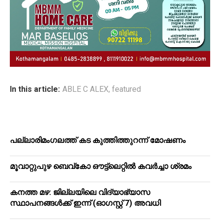
In this article:
ABLE C ALEX
,
featured
പ​ല്ലാ​രി​മം​ഗ​ല​ത്ത് ക​ട കു​ത്തി​ത്തുറ​ന്ന് മോ​ഷ​ണം
മൂ​വാ​റ്റു​പു​ഴ ബെ​വ്കോ ഔ​ട്ട്‌​ലെ​റ്റിൽ കവർച്ചാ ശ്രമം
കനത്ത മഴ: ജില്ലയിലെ വിദ്യാഭ്യാസ
സ്ഥാപനങ്ങള്‍ക്ക് ഇന്ന് (ഓഗസ്റ്റ് 7) അവധി