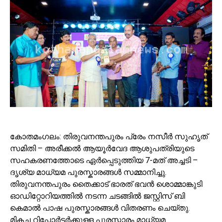
കോതമംഗലം: തിരുവനന്തപുരം പ്രേം നസീർ സുഹൃത്
സമിതി – അരീക്കൽ ആയൂർവേദ ആശുപത്രിയുടെ
സഹകരണത്തോടെ ഏർപ്പെടുത്തിയ 7-മത് അച്ചടി –
ദൃശ്യ മാധ്യമ പുരസ്കാരങ്ങൾ സമ്മാനിച്ചു.
തിരുവനന്തപുരം തൈക്കാട് ഭാരത് ഭവൻ ശൊമ്മാങ്കുടി
ഓഡിറ്റോറിയത്തിൽ നടന്ന ചടങ്ങിൽ ജസ്റ്റിസ് ബി
കെമാൽ പാഷ പുരസ്കാരങ്ങൾ വിതരണം ചെയ്തു.
മികച്ച റിപ്പോർട്ടർക്കുള്ള പുരസ്കാരം മാധ്യമ