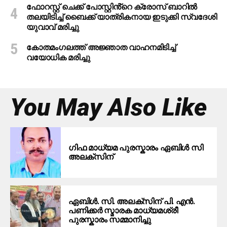
ഫോറസ്റ്റ് ചെക്ക് പോസ്റ്റിൻ്റെ ക്രോസ് ബാറില്‍
തലയിടിച്ച് ബൈക്ക് യാത്രികനായ ഇടുക്കി സ്വദേശി
യുവാവ് മരിച്ചു
കോതമംഗലത്ത് അജ്ഞാത വാഹനമിടിച്ച്
വയോധിക മരിച്ചു
You May Also Like
ഗിഫ മാധ്യമ പുരസ്കാരം ഏബിൾ സി
അലക്സിന്
ഏബിൾ. സി. അലക്സിന് പി. എൻ.
പണിക്കർ സ്മാരക മാധ്യമശ്രീ
പുരസ്കാരം സമ്മാനിച്ചു