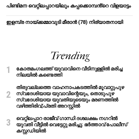
പിണ്ടിമന വെറ്റിലപ്പാറയിലും കപ്പക്കൊമ്പൻ്റെ വിളയാട്ടം
ഇളമ്പ്ര നായ്ക്കമ്മാവുടി മീരാൻ (78) നിര്യാതനായി
Trending
കോതമംഗലത്ത് യുവാവിനെ വീടിനുള്ളിൽ മരിച്ച
നിലയിൽ കണ്ടെത്തി
തിരുവല്ലത്തെ വാഹനാപകടത്തില്‍ മൂവാറ്റുപുഴ
സ്വദേശിയായ യുവാവിന്റെയും, തൊടുപുഴ
സ്വദേശിയായ യുവതിയുടെയും മരണത്തില്‍
വഴിത്തിരിവ്;പ്രതി അറസ്റ്റില്‍
വെറ്റിലപ്പാറ രാജീവ് ഗാന്ധി ദശലക്ഷം നഗറിൽ
യുവതി വീട്ടിൽ വെട്ടേറ്റു മരിച്ചു: ഭർത്താവ് പോലീസ്
കസ്റ്റഡിയിൽ