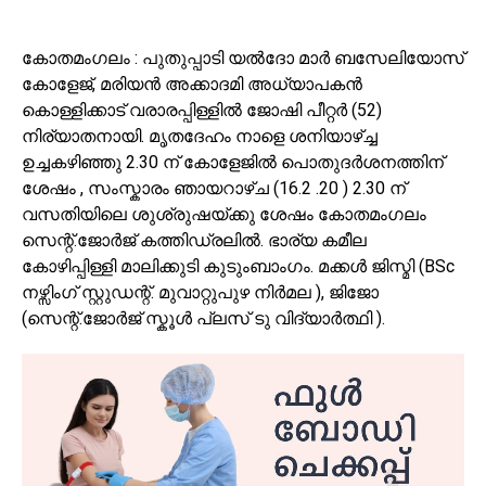
കോതമംഗലം : പുതുപ്പാടി യൽദോ മാർ ബസേലിയോസ്
കോളേജ്, മരിയൻ അക്കാദമി അധ്യാപകൻ
കൊള്ളിക്കാട് വരാരപ്പിള്ളിൽ ജോഷി പീറ്റർ (52)
നിര്യാതനായി. മൃതദേഹം നാളെ ശനിയാഴ്ച്ച
ഉച്ചകഴിഞ്ഞു 2.30 ന് കോളേജിൽ പൊതുദർശനത്തിന്
ശേഷം , സംസ്കാരം ഞായറാഴ്ച (16.2 .20 ) 2.30 ന്
വസതിയിലെ ശുശ്രുഷയ്ക്കു ശേഷം കോതമംഗലം
സെന്റ്.ജോർജ് കത്തിഡ്രലിൽ. ഭാര്യ കമീല
കോഴിപ്പിള്ളി മാലിക്കുടി കുടുംബാംഗം. മക്കൾ ജിസ്മി (BSc
നഴ്സിംഗ് സ്റ്റുഡന്റ്. മുവാറ്റുപുഴ നിർമല ), ജിജോ
(സെന്റ്.ജോർജ് സ്കൂൾ പ്ലസ് ടു വിദ്യാർത്ഥി ).