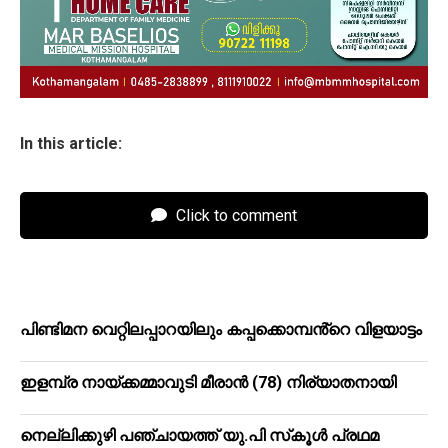
In this article:
Click to comment
പിണ്ടിമന വെറ്റിലപ്പാറയിലും കപ്പക്കൊമ്പൻ്റെ വിളയാട്ടം
ഇളമ്പ്ര നായ്ക്കമ്മാവുടി മീരാൻ (78) നിര്യാതനായി
നെല്ലിക്കുഴി പഞ്ചായത്ത് യു.പി സ്‌കൂൾ പ്രഥമ