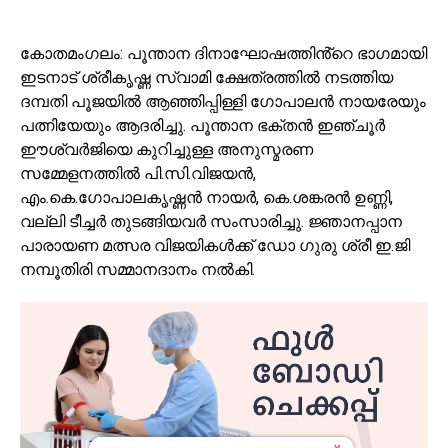
കോതമംഗലം: പൂന്താന ദിനാഘോഷത്തിൻ്റെ ഭാഗമായി
ഇടനാട് ശ്രീകൃഷ്ണ സ്വാമി ക്ഷേത്രത്തിൽ നടത്തിയ
ദമ്പതി പൂജയിൽ ആഞ്ഞിപ്പിള്ളി ഗോപാലൻ നായരേയും
പത്നിയേയും ആദരിച്ചു. പൂന്താന ഭക്തൻ ഇഞ്ചൂർ
ഈശ്വർജിയെ കുറിച്ചുള്ള അനുസ്മരണ
സമ്മേളനത്തിൽ പി.സി.വിജയൻ,
എം.കെ.ഗോപാലകൃഷ്ണൻ നായർ, കെ.ശങ്കരൻ ഉണ്ണി,
വല്ലി ടീച്ചർ തുടങ്ങിയവർ സംസാരിച്ചു. ജ്ഞാനപ്പാന
പാരായണ മത്സര വിജയികൾക്ക് ഡോ ഗുരു ശ്രീ ഇ.ജി
നമ്പൂതിരി സമ്മാനദാനം നൽകി.