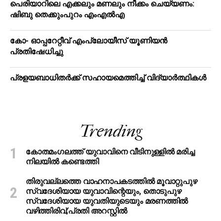
പെരിയാറിലെ എക്കലും മണലും നീക്കം ചെയ്യണം:
ഷിബു തെക്കുംപുറം എംഎൽഎ
കോ- ഓപ്പറേറ്റീവ് എംപ്ലോയീസ് യൂണിയൻ
പ്രതിഷേധിച്ചു
പ്രളയബാധിതർക്ക് സഹായമെത്തിച്ച് വിദ്യാർത്ഥികൾ
Trending
കോതമംഗലത്ത് യുവാവിനെ വീടിനുള്ളിൽ മരിച്ച
നിലയിൽ കണ്ടെത്തി
തിരുവല്ലത്തെ വാഹനാപകടത്തില്‍ മൂവാറ്റുപുഴ
സ്വദേശിയായ യുവാവിന്റെയും, തൊടുപുഴ
സ്വദേശിയായ യുവതിയുടെയും മരണത്തില്‍
വഴിത്തിരിവ്;പ്രതി അറസ്റ്റില്‍