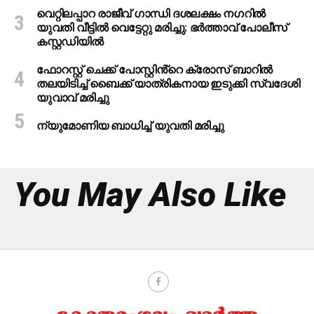
വെറ്റിലപ്പാറ രാജീവ് ഗാന്ധി ദശലക്ഷം നഗറിൽ
യുവതി വീട്ടിൽ വെട്ടേറ്റു മരിച്ചു: ഭർത്താവ് പോലീസ്
കസ്റ്റഡിയിൽ
ഫോറസ്റ്റ് ചെക്ക് പോസ്റ്റിൻ്റെ ക്രോസ് ബാറില്‍
തലയിടിച്ച് ബൈക്ക് യാത്രികനായ ഇടുക്കി സ്വദേശി
യുവാവ് മരിച്ചു
ന്യുമോണിയ ബാധിച്ച് യുവതി മരിച്ചു
You May Also Like