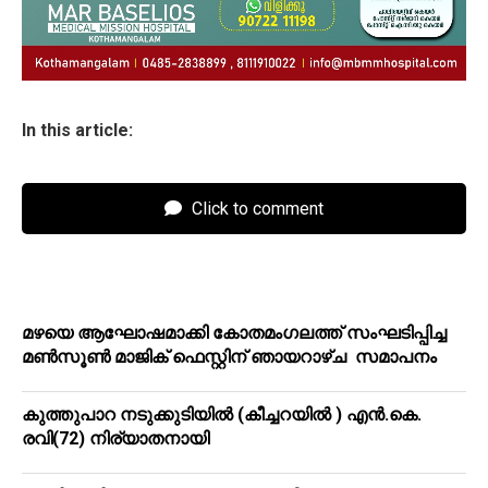
In this article:
Click to comment
മഴയെ ആഘോഷമാക്കി കോതമംഗലത്ത് സംഘടിപ്പിച്ച
മൺസൂൺ മാജിക് ഫെസ്റ്റിന് ഞായറാഴ്ച സമാപനം
കുത്തുപാറ നടുക്കുടിയിൽ (കീച്ചറയിൽ ) എൻ.കെ.
രവി(72) നിര്യാതനായി