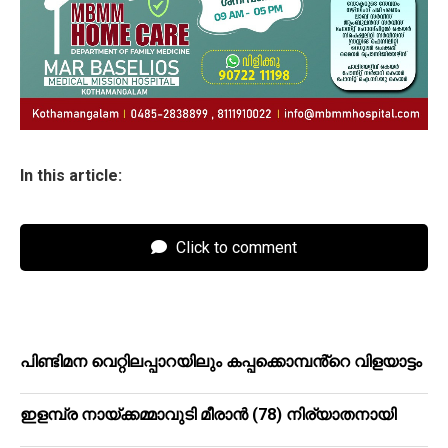
In this article:
Click to comment
പിണ്ടിമന വെറ്റിലപ്പാറയിലും കപ്പക്കൊമ്പൻ്റെ വിളയാട്ടം
ഇളമ്പ്ര നായ്ക്കമ്മാവുടി മീരാൻ (78) നിര്യാതനായി