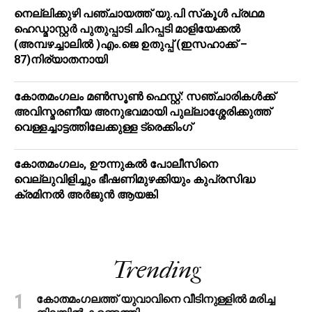
നെല്ലിക്കുഴി പഞ്ചായത്ത് യു.പി സ്‌കൂൾ പ്രഥമ
ഹെഡ്മാസ്റ്റർ പുതുപ്പാടി ചിറപ്പടി മാളിയേക്കൽ
(അമ്പഴച്ചാലിൽ )എം.ജെ ഉതുപ്പ് (ഇസഹാക്ക് –
87)നിര്യാതനായി
കോതമംഗലം മൺസൂൺ ഫെസ്റ്റ്: സഞ്ചാരികൾക്ക്
അവിസ്മരണീയ അനുഭവമായി പുല്ലാശ്ശേരിക്കുത്ത്
വെള്ളച്ചാട്ടത്തിലേക്കുള്ള ട്രെക്കിംഗ്
കോതമംഗലം, ഊന്നുകൽ പോലീസിനെ
വെല്ലുവിളിച്ചും ഭീഷണിമുഴക്കിയും കുപ്രസിദ്ധ
ക്രമിനല്‍ അര്‍ജുന്‍ ആയങ്കി
Trending
കോതമംഗലത്ത് യുവാവിനെ വീടിനുള്ളിൽ മരിച്ച