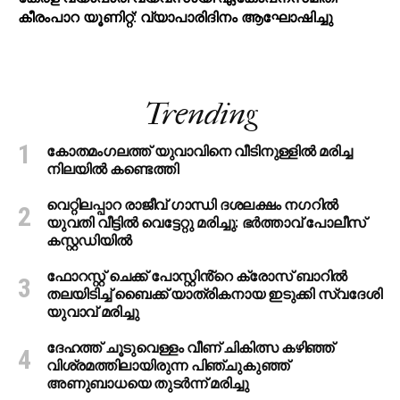
കീരംപാറ യൂണിറ്റ്: വ്യാപാരിദിനം ആഘോഷിച്ചു
Trending
കോതമംഗലത്ത് യുവാവിനെ വീടിനുള്ളിൽ മരിച്ച
നിലയിൽ കണ്ടെത്തി
വെറ്റിലപ്പാറ രാജീവ് ഗാന്ധി ദശലക്ഷം നഗറിൽ
യുവതി വീട്ടിൽ വെട്ടേറ്റു മരിച്ചു: ഭർത്താവ് പോലീസ്
കസ്റ്റഡിയിൽ
ഫോറസ്റ്റ് ചെക്ക് പോസ്റ്റിൻ്റെ ക്രോസ് ബാറില്‍
തലയിടിച്ച് ബൈക്ക് യാത്രികനായ ഇടുക്കി സ്വദേശി
യുവാവ് മരിച്ചു
ദേഹത്ത് ചൂടുവെള്ളം വീണ് ചികിത്സ കഴിഞ്ഞ്
വിശ്രമത്തിലായിരുന്ന പിഞ്ചുകുഞ്ഞ്
അണുബാധയെ തുടര്‍ന്ന് മരിച്ചു