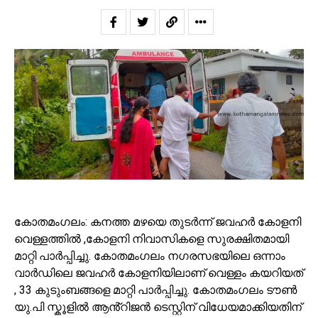
കോതമംഗലം: കനത്ത മഴയെ തുടർന്ന് ജവഹർ കോളനി
വെള്ളത്തിൽ ,കോളനി നിവാസികളെ സുരക്ഷിതമായി
മാറ്റി പാർപ്പിച്ചു. കോതമംഗലം നഗരസഭയിലെ ഒന്നാം
വാർഡിലെ ജവഹർ കോളനിയിലാണ് വെള്ളം കയറിയത്
, 33 കുടുംബങ്ങളെ മാറ്റി പാർപ്പിച്ചു. കോതമംഗലം ടൗൺ
യു.പി സ്കൂളിൽ ആൻ്റിജൻ ടെസ്റ്റിന് വിധേയമാക്കിയതിന്