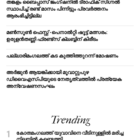
തങ്കളം ബൈപ്പാസ് ജംഗ്ഷനിൽ ട്രാഫിക് സിഗ്നല്‍
സ്ഥാപിച്ച് രണ്ട് മാസം പിന്നിട്ടും പ്രവർത്തനം
ആരംഭിച്ചിട്ടില്ല
മൺസൂൺ ഫെസ്റ്റ് -പെനാൽറ്റി ഷൂട്ട് മത്സരം:
ഉരുളൻതണ്ണി ഫ്രണ്ട്സ് ക്ലബ്ബിന് കിരീടം
പ​ല്ലാ​രി​മം​ഗ​ല​ത്ത് ക​ട കു​ത്തി​ത്തുറ​ന്ന് മോ​ഷ​ണം
അര്‍ജുന്‍ ആയങ്കിക്കായി മൂവാറ്റുപുഴ
ഡിവൈഎസ്പിയുടെ നേതൃത്വത്തില്‍ പ്രത്യേക
അന്വേഷണസംഘം
Trending
കോതമംഗലത്ത് യുവാവിനെ വീടിനുള്ളിൽ മരിച്ച
നിലയിൽ കണ്ടെത്തി