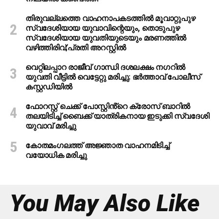
തിരുവല്ലത്തെ വാഹനാപകടത്തില്‍ മൂവാറ്റുപുഴ
സ്വദേശിയായ യുവാവിന്റെയും, തൊടുപുഴ
സ്വദേശിയായ യുവതിയുടെയും മരണത്തില്‍
വഴിത്തിരിവ്;പ്രതി അറസ്റ്റില്‍
വെറ്റിലപ്പാറ രാജീവ് ഗാന്ധി ദശലക്ഷം നഗറിൽ
യുവതി വീട്ടിൽ വെട്ടേറ്റു മരിച്ചു: ഭർത്താവ് പോലീസ്
കസ്റ്റഡിയിൽ
ഫോറസ്റ്റ് ചെക്ക് പോസ്റ്റിൻ്റെ ക്രോസ് ബാറില്‍
തലയിടിച്ച് ബൈക്ക് യാത്രികനായ ഇടുക്കി സ്വദേശി
യുവാവ് മരിച്ചു
കോതമംഗലത്ത് അജ്ഞാത വാഹനമിടിച്ച്
വയോധിക മരിച്ചു
You May Also Like