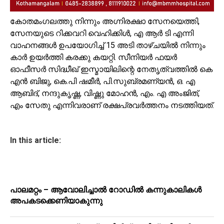
കോതമംഗലത്തു നിന്നും അഗ്നിരക്ഷാ സേനയെത്തി,
സേനയുടെ റിക്കവറി വെഹിക്കിൾ, എ ആർ ടി എന്നി
വാഹനങ്ങൾ ഉപയോഗിച്ച് 15 അടി താഴ്ചയിൽ നിന്നും
കാർ ഉയർത്തി കരക്കു കയറ്റി. സീനിയർ ഫയർ
ഓഫീസർ സിദ്ധീഖ് ഇസ്മായിലിന്റെ നേതൃത്വത്തിൽ കെ
എൻ ബിജു, കെ.പി ഷമീർ, പി.സുബ്രമണ്യൻ, ഒ. എ
ആബിദ്, നന്ദുകൃഷ്ണ, വിഷ്ണു മോഹൻ, എം. എ അംജിത്,
എം സേതു എന്നിവരാണ് രക്ഷപ്രവർത്തനം നടത്തിയത്.
In this article:
പാലമറ്റം – ആവോലിച്ചാൽ റോഡിൽ കന്നുകാലികൾ
അപകടക്കെണിയാകുന്നു