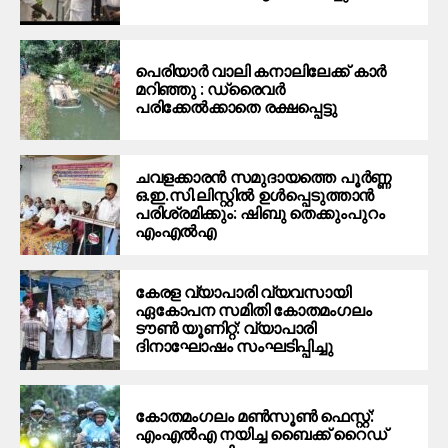
പെരിയാര്‍ വാലി കനാലിലേക്ക് കാര്‍
മറിഞ്ഞു : ഡ്രൈവര്‍
പരിക്കേൽക്കാതെ രക്ഷപ്പെട്ടു
ചവളക്കാരൻ സമുദായത്തെ പൂർണ്ണ
ഒ.ഇ.സി.ലിസ്റ്റിൽ ഉൾപ്പെടുത്താൻ
പരിശ്രമിക്കും: ഷിബു തെക്കുംപുറം
എംഎൽഎ
കേരള വ്യാപാരി വ്യവസായി
ഏകോപന സമിതി കോതമംഗലം
ടൗൺ യൂണിറ്റ്: വ്യാപാരി
ദിനാഘോഷം സംഘടിപ്പിച്ചു
കോതമംഗലം മൺസൂൺ ഫെസ്റ്റ്:
എംഎൽഎ നയിച്ച ബൈക്ക് റൈഡ്