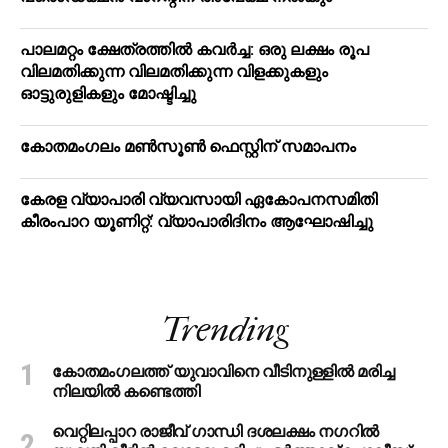
പാലമറ്റം ക്ഷേത്രത്തില്‍ കവര്‍ച്ച: ഒരു ലക്ഷം രൂപ
വിലമതിക്കുന്ന വിലമതിക്കുന്ന വിളക്കുകളും
ഓട്ടുരുളികളും മോഷ്ടിച്ചു
കോതമംഗലം മൺസൂൺ ഫെസ്റ്റിന് സമാപനം
കേരള വ്യാപാരി വ്യവസായി ഏകോപനസമിതി
കീരംപാറ യൂണിറ്റ്: വ്യാപാരിദിനം ആഘോഷിച്ചു
Trending
കോതമംഗലത്ത് യുവാവിനെ വീടിനുള്ളിൽ മരിച്ച
നിലയിൽ കണ്ടെത്തി
വെറ്റിലപ്പാറ രാജീവ് ഗാന്ധി ദശലക്ഷം നഗറിൽ