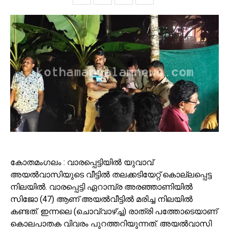
കോതമംഗലം : വാരപ്പെട്ടിയിൽ യുവാവ്
അയൽവാസിയുടെ വീട്ടിൽ തലക്കടിയേറ്റ് കൊല്ലപ്പെട്ട
നിലയിൽ. വാരപ്പെട്ടി ഏറാമ്പ്ര അരഞ്ഞാണിയിൽ
സിജോ (47) ആണ് അയൽവീട്ടിൽ മരിച്ച നിലയിൽ
കണ്ടത്. ഇന്നലെ (ചൊവ്വാഴ്ച്ച) രാത്രി പത്താേടെയാണ്
കൊലപാതക വിവരം പുറത്തറിയുന്നത്. അയൽവാസി