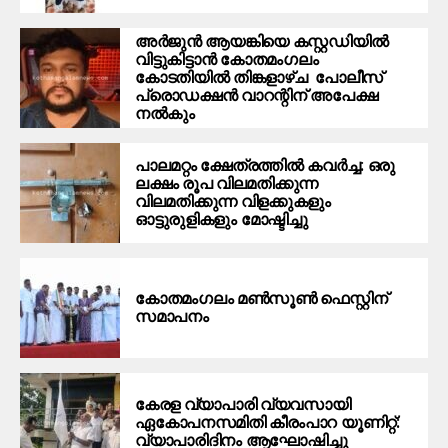
അര്‍ജുന്‍ ആയങ്കിയെ കസ്റ്റഡിയില്‍
വിട്ടുകിട്ടാന്‍ കോതമംഗലം
കോടതിയില്‍ തിങ്കളാഴ്ച പോലീസ്
പ്രൊഡക്ഷന്‍ വാറന്റിന് അപേക്ഷ
നല്‍കും
പാലമറ്റം ക്ഷേത്രത്തില്‍ കവര്‍ച്ച: ഒരു
ലക്ഷം രൂപ വിലമതിക്കുന്ന
വിലമതിക്കുന്ന വിളക്കുകളും
ഓട്ടുരുളികളും മോഷ്ടിച്ചു
കോതമംഗലം മൺസൂൺ ഫെസ്റ്റിന്
സമാപനം
കേരള വ്യാപാരി വ്യവസായി
ഏകോപനസമിതി കീരംപാറ യൂണിറ്റ്:
വ്യാപാരിദിനം ആഘോഷിച്ചു