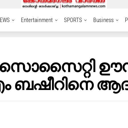
EWS
Entertainment
SPORTS
Business
P
് സൊസൈറ്റി ഊന
 ബഷീറിനെ ആദരി