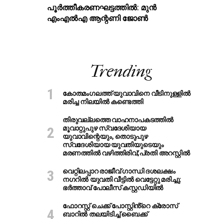
പൂര്‍ത്തീകരണഘട്ടത്തില്‍: മുന്‍
എംഎല്‍എ ആന്റണി ജോണ്‍
Trending
കോതമംഗലത്ത് യുവാവിനെ വീടിനുള്ളിൽ
മരിച്ച നിലയിൽ കണ്ടെത്തി
തിരുവല്ലത്തെ വാഹനാപകടത്തില്‍
മൂവാറ്റുപുഴ സ്വദേശിയായ
യുവാവിന്റെയും, തൊടുപുഴ
സ്വദേശിയായ യുവതിയുടെയും
മരണത്തില്‍ വഴിത്തിരിവ്;പ്രതി അറസ്റ്റില്‍
വെറ്റിലപ്പാറ രാജീവ് ഗാന്ധി ദശലക്ഷം
നഗറിൽ യുവതി വീട്ടിൽ വെട്ടേറ്റു മരിച്ചു:
ഭർത്താവ് പോലീസ് കസ്റ്റഡിയിൽ
ഫോറസ്റ്റ് ചെക്ക് പോസ്റ്റിൻ്റെ ക്രോസ്
ബാറില്‍ തലയിടിച്ച് ബൈക്ക്