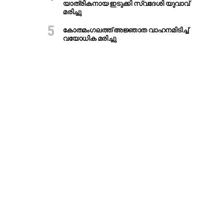
യാത്രികനായ ഇടുക്കി സ്വദേശി യുവാവ്
മരിച്ചു
കോതമംഗലത്ത് അജ്ഞാത വാഹനമിടിച്ച്
വയോധിക മരിച്ചു