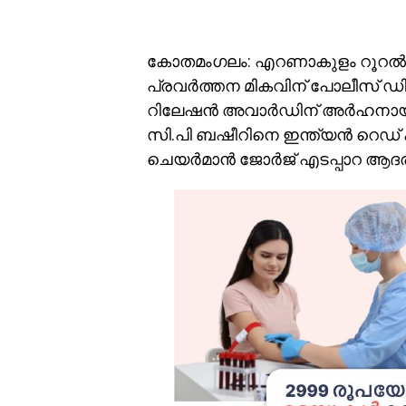
കോതമംഗലം: എറണാകുളം റൂറൽ 
പ്രവർത്തന മികവിന് പോലീസ് ഡിപ്പാ
റിലേഷൻ അവാർഡിന് അർഹനായ 
സി.പി ബഷീറിനെ ഇന്ത്യൻ റെഡ്
ചെയർമാൻ ജോർജ് എടപ്പാറ ആദരിച