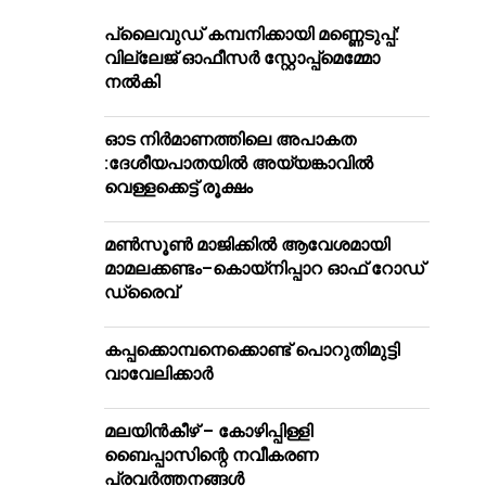
പ്ലൈവുഡ് കമ്പനിക്കായി മണ്ണെടുപ്പ്:
വില്ലേജ് ഓഫീസർ സ്റ്റോപ്പ്മെമ്മോ
നൽകി
ഓട നിർമാണത്തിലെ അപാകത
:ദേശീയപാതയിൽ അയ്യങ്കാവിൽ
വെള്ളക്കെട്ട് രൂക്ഷം
മൺസൂൺ മാജിക്കിൽ ആവേശമായി
മാമലക്കണ്ടം–കൊയ്‌നിപ്പാറ ഓഫ് റോഡ്
ഡ്രൈവ്
കപ്പക്കൊമ്പനെക്കൊണ്ട് പൊറുതിമുട്ടി
വാവേലിക്കാർ
മലയിന്‍കീഴ് – കോഴിപ്പിള്ളി
ബൈപ്പാസിന്റെ നവീകരണ
പ്രവര്‍ത്തനങ്ങള്‍