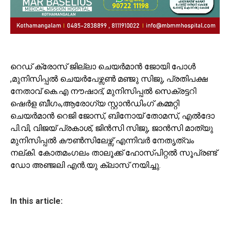
റെഡ് ക്രോസ് ജില്ലാ ചെയർമാൻ ജോയി പോൾ
,മുനിസിപ്പൽ ചെയർപേഴ്സൺ മഞ്ജു സിജു, പ്രതിപക്ഷ
നേതാവ് കെ.എ നൗഷാദ്, മുനിസിപ്പൽ സെക്രട്ടറി
ഷെർള ബീഗം,ആരോഗ്യ സ്റ്റാൻഡിംഗ് കമ്മറ്റി
ചെയർമാൻ റെജി ജോസ്, ബിനോയ് തോമസ്, എൽദോ
പി.വി, വിജയ് പ്രകാശ്, ജിൻസി സിജു, ജാൻസി മാത്യു
മുനിസിപ്പൽ കൗൺസിലേഴ്സ് എന്നിവർ നേതൃത്വം
നല്കി. കോതമംഗലം താലൂക്ക് ഹോസ്പിറ്റൽ സൂപ്രണ്ട്
ഡോ അഞ്ജലി എൻ.യു ക്ലാസ് നയിച്ചു.
In this article: