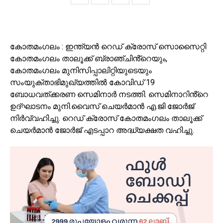
കോതമംഗലം : ഇന്ത്യൻ റെഡ് ക്രോസ് സൊസൈറ്റി
കോതമംഗലം താലൂക്ക് ബ്രാഞ്ചിൻ്റെയും,
കോതമംഗലം മുനിസിപ്പാലിറ്റിയുടെയും
സംയുക്താഭിമുഖ്യത്തിൽ കോവിഡ് 19
ബോധവത്ക്കരണ സെമിനാർ നടത്തി. സെമിനാറിൻ്റെ
ഉദ്ഘാടനം മുനി.വൈസ് ചെയർമാൻ എ.ജി ജോർജ്
നിർവ്വഹിച്ചു. റെഡ് ക്രോസ് കോതമംഗലം താലൂക്ക്
ചെയർമാൻ ജോർജ് എടപ്പാറ അദ്ധ്യക്ഷത വഹിച്ചു.