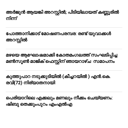
അർജുൻ ആയങ്കി അറസ്റ്റിൽ; പിടിയിലായത് കണ്ണൂരിൽ
നിന്ന്
പോത്താനിക്കാട് മോഷണപരമ്പര: രണ്ട് യുവാക്കൾ
അറസ്റ്റിൽ
മഴയെ ആഘോഷമാക്കി കോതമംഗലത്ത് സംഘടിപ്പിച്ച
മൺസൂൺ മാജിക് ഫെസ്റ്റിന് ഞായറാഴ്ച സമാപനം
കുത്തുപാറ നടുക്കുടിയിൽ (കീച്ചറയിൽ ) എൻ.കെ.
രവി(72) നിര്യാതനായി
പെരിയാറിലെ എക്കലും മണലും നീക്കം ചെയ്യണം:
ഷിബു തെക്കുംപുറം എംഎൽഎ