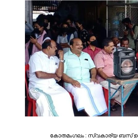
കോതമംഗലം : സ്വകാര്യ ബസ് ഉ