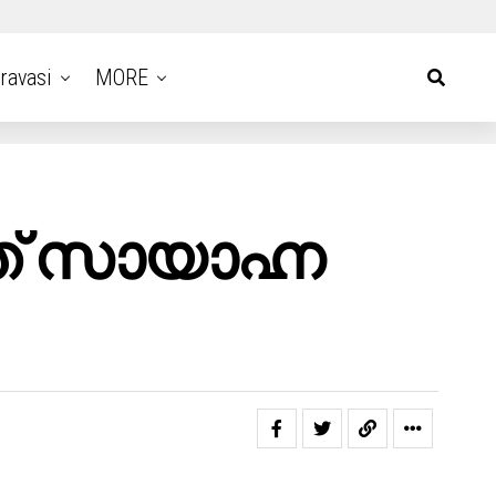
ravasi
MORE
് സായാഹ്ന