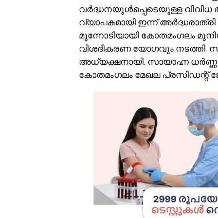
വർദ്ധനയുൾപ്പെടെയുള്ള വിവിധ 
വ്യാപകമായി ഇന്ന് അർദ്ധരാത്രി 
മുന്നോടിയായി കോതമംഗലം മുനിസ്റ
വിശദീകരണ യോഗവും നടത്തി. സമ
അധ്യക്ഷനായി. സായാഹ്ന ധർണ്
കോതമംഗലം മേഖല പ്രസിഡന്റ് ജ