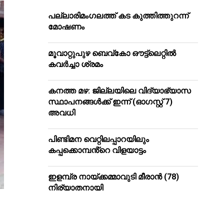
പ​ല്ലാ​രി​മം​ഗ​ല​ത്ത് ക​ട കു​ത്തി​ത്തുറ​ന്ന്
മോ​ഷ​ണം
മൂ​വാ​റ്റു​പു​ഴ ബെ​വ്കോ ഔ​ട്ട്‌​ലെ​റ്റിൽ
കവർച്ചാ ശ്രമം
കനത്ത മഴ: ജില്ലയിലെ വിദ്യാഭ്യാസ
സ്ഥാപനങ്ങള്‍ക്ക് ഇന്ന് (ഓഗസ്റ്റ് 7)
അവധി
പിണ്ടിമന വെറ്റിലപ്പാറയിലും
കപ്പക്കൊമ്പൻ്റെ വിളയാട്ടം
ഇളമ്പ്ര നായ്ക്കമ്മാവുടി മീരാൻ (78)
നിര്യാതനായി