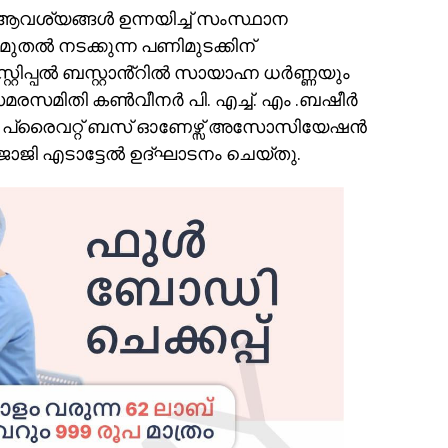
ആവശ്യങ്ങൾ ഉന്നയിച്ച് സംസ്ഥാന
മുതൽ നടക്കുന്ന പണിമുടക്കിന്
്റിപ്പൽ ബസ്റ്റാൻ്റിൽ സായാഹ്ന ധർണ്ണയും
രസമിതി കൺവീനർ പി. എച്ച്. എം .ബഷീർ
ണ പ്രൈവറ്റ് ബസ് ഓണേഴ്സ് അസോസിയേഷൻ
ോജി എടാട്ടേൽ ഉദ്ഘാടനം ചെയ്തു.