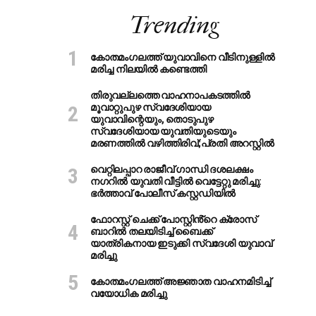
Trending
കോതമംഗലത്ത് യുവാവിനെ വീടിനുള്ളിൽ
മരിച്ച നിലയിൽ കണ്ടെത്തി
തിരുവല്ലത്തെ വാഹനാപകടത്തില്‍
മൂവാറ്റുപുഴ സ്വദേശിയായ
യുവാവിന്റെയും, തൊടുപുഴ
സ്വദേശിയായ യുവതിയുടെയും
മരണത്തില്‍ വഴിത്തിരിവ്;പ്രതി അറസ്റ്റില്‍
വെറ്റിലപ്പാറ രാജീവ് ഗാന്ധി ദശലക്ഷം
നഗറിൽ യുവതി വീട്ടിൽ വെട്ടേറ്റു മരിച്ചു:
ഭർത്താവ് പോലീസ് കസ്റ്റഡിയിൽ
ഫോറസ്റ്റ് ചെക്ക് പോസ്റ്റിൻ്റെ ക്രോസ്
ബാറില്‍ തലയിടിച്ച് ബൈക്ക്
യാത്രികനായ ഇടുക്കി സ്വദേശി യുവാവ്
മരിച്ചു
കോതമംഗലത്ത് അജ്ഞാത വാഹനമിടിച്ച്
വയോധിക മരിച്ചു