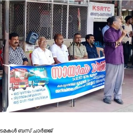
ടമകൾ ബസ് ചാർജ്ജ്