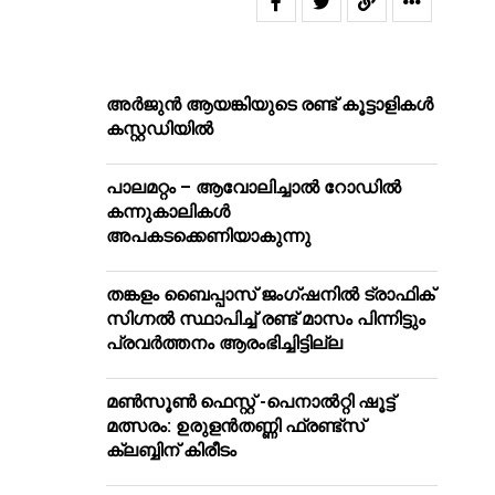
അർജുൻ ആയങ്കിയുടെ രണ്ട് കൂട്ടാളികൾ
കസ്റ്റഡിയിൽ
പാലമറ്റം – ആവോലിച്ചാൽ റോഡിൽ
കന്നുകാലികൾ
അപകടക്കെണിയാകുന്നു
തങ്കളം ബൈപ്പാസ് ജംഗ്ഷനിൽ ട്രാഫിക്
സിഗ്നല്‍ സ്ഥാപിച്ച് രണ്ട് മാസം പിന്നിട്ടും
പ്രവർത്തനം ആരംഭിച്ചിട്ടില്ല
മൺസൂൺ ഫെസ്റ്റ് -പെനാൽറ്റി ഷൂട്ട്
മത്സരം: ഉരുളൻതണ്ണി ഫ്രണ്ട്സ്
ക്ലബ്ബിന് കിരീടം