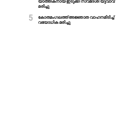
യാത്രികനായ ഇടുക്കി സ്വദേശി യുവാവ്
മരിച്ചു
കോതമംഗലത്ത് അജ്ഞാത വാഹനമിടിച്ച്
വയോധിക മരിച്ചു