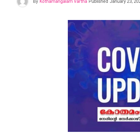
By
Kothamangalam Vartha
Published
January 23, 20