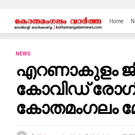
Home
N
NEWS
എറണാകുളം ജി
കോവിഡ് രോഗ
കോതമംഗലം മ