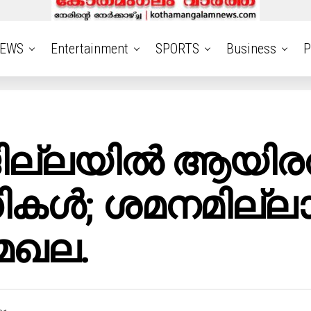
EWS
Entertainment
SPORTS
Business
P
ല്ലയിൽ ആയിരത്
ികൾ; ശമനമില്ല
േഖല.