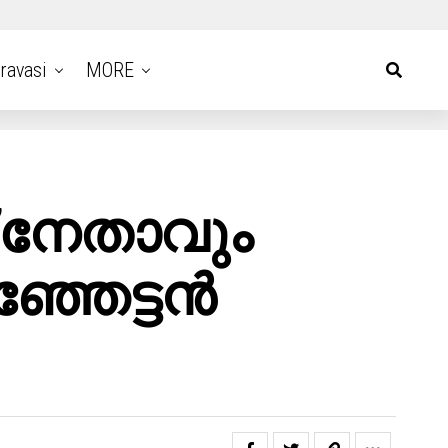
ravasi
MORE
 നേതാവും
്ഞേട്ടന്‍