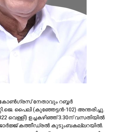
ണ്‍ഗ്രസ് നേതാവും റബ്ബര്‍
ി.ജെ. പൈലി (കുഞ്ഞേട്ടന്‍-102) അന്തരിച്ചു.
22 വെള്ളി) ഉച്ചകഴിഞ്ഞ് 3.30ന് വസതിയില്‍
ര്‍ജ്ജ് കത്തീഡ്രല്‍ കുടുംബകല്ലറയില്‍.