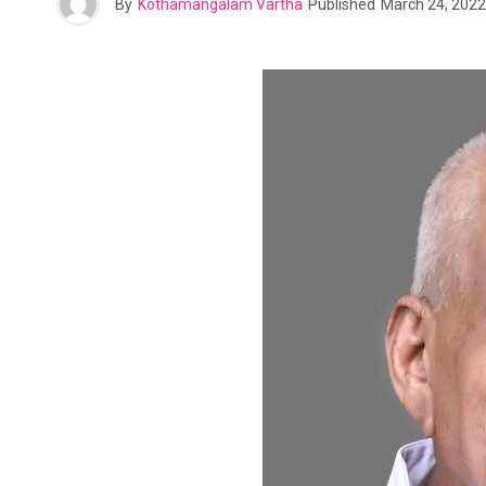
By
Kothamangalam Vartha
Published
March 24, 2022