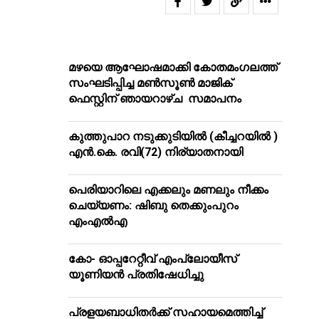
മഴയെ ആഘോഷമാക്കി കോതമംഗലത്ത്
സംഘടിപ്പിച്ച മൺസൂൺ മാജിക്
ഫെസ്റ്റിന് ഞായറാഴ്ച സമാപനം
കുത്തുപാറ നടുക്കുടിയിൽ (കീച്ചറയിൽ )
എൻ.കെ. രവി(72) നിര്യാതനായി
പെരിയാറിലെ എക്കലും മണലും നീക്കം
ചെയ്യണം: ഷിബു തെക്കുംപുറം
എംഎൽഎ
കോ- ഓപ്പറേറ്റീവ് എംപ്ലോയീസ്
യൂണിയൻ പ്രതിഷേധിച്ചു
പ്രളയബാധിതർക്ക് സഹായമെത്തിച്ച്