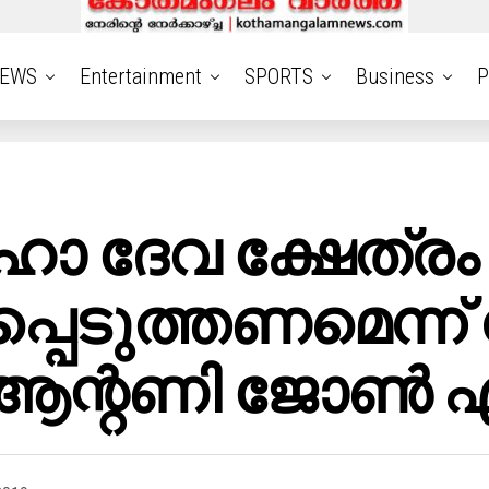
EWS
Entertainment
SPORTS
Business
P
മഹാ ദേവ ക്ഷേത്
പ്പെടുത്തണമെന്
ട് ആന്റണി ജോ