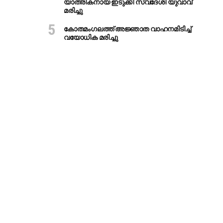
യാത്രികനായ ഇടുക്കി സ്വദേശി യുവാവ്
മരിച്ചു
കോതമംഗലത്ത് അജ്ഞാത വാഹനമിടിച്ച്
വയോധിക മരിച്ചു