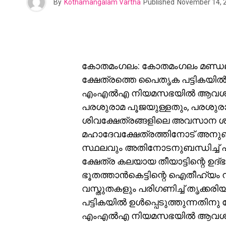
By
Kothamangalam Vartha
Published
November 14, 
കോതമംഗലം: കോതമംഗലം മണ്ഡലത
ക്ഷേത്രത്തെ പൈതൃക പട്ടികയി
എംഎൽഎ നിയമസഭയിൽ ആവശ്യപ്പെട
പരശുരാമ പൂജയുള്ളതും, പരശുരാമൻ
ശിവക്ഷേത്രങ്ങളിലെ അവസാന ശി
മഹാദേവക്ഷേത്രത്തിനോട് അനുബ
സ്ഥലവും അതിനോടനുബന്ധിച്ച് പര
ക്ഷേത്ര കലയായ തീയാട്ടിന്റെ ഉദ
ഭൂതത്താൻകെട്ടിന്റെ ഐതീഹ്യം നി
വസ്തുതകളും പരിഗണിച്ച് തൃക്ക
പട്ടികയിൽ ഉൾപ്പെടുത്തുന്നതിനു
എംഎൽഎ നിയമസഭയിൽ ആവശ്യപ്