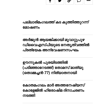
പ​ല്ലാ​രി​മം​ഗ​ല​ത്ത് ക​ട കു​ത്തി​ത്തുറ​ന്ന്
മോ​ഷ​ണം
അര്‍ജുന്‍ ആയങ്കിക്കായി മൂവാറ്റുപുഴ
ഡിവൈഎസ്പിയുടെ നേതൃത്വത്തില്‍
പ്രത്യേക അന്വേഷണസംഘം
ഊന്നുകല്‍ പുരയിടത്തില്‍
(പടിഞ്ഞാറേടത്ത്) തോമസ് മാത്യു
(തൊമ്മച്ചന്‍-77) നിര്യാതനായി
കോതമംഗലം മാര്‍ അത്തനേഷ്യസ്
കോളേജില്‍ ഹിരോഷിമ ദിനാചരണം
നടത്തി