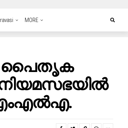
ravasi
MORE
രം പൈതൃക
ന് നിയമസഭയിൽ
ൺ എംഎൽഎ.