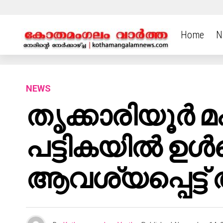
Home
N
NEWS
തൃക്കാരിയൂർ 
പട്ടികയിൽ ഉൾ
ആവശ്യപ്പെട്