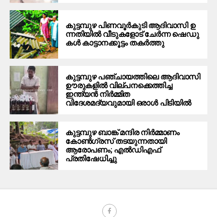
കു​ട്ട​മ്പു​ഴ പി​ണ​വൂ​ര്‍​കു​ടി ആ​ദി​വാ​സി ഉ​
ന്ന​തി​യി​ല്‍ വീ​ടു​ക​ളോ​ട് ചേ​ര്‍​ന്ന ഷെ​ഡു​
ക​ള്‍ കാ​ട്ടാ​ന​ക്കൂ​ട്ടം ത​ക​ര്‍​ത്തു
കുട്ടമ്പുഴ പഞ്ചായത്തിലെ ആദിവാസി
ഊരുകളിൽ വില്പനക്കെത്തിച്ച
ഇന്ത്യൻ നിർമ്മിത
വിദേശമദ്യവുമായി ഒരാൾ പിടിയിൽ
കുട്ടമ്പുഴ ബാങ്ക് മന്ദിര നിർമ്മാണം
കോണ്‍ഗ്രസ് തടയുന്നതായി
ആരോപണം; എൽഡിഎഫ്
പ്രതിഷേധിച്ചു