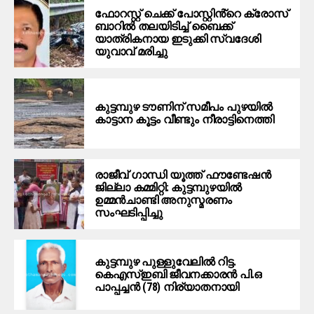
ഫോറസ്റ്റ് ചെക്ക് പോസ്റ്റിൻ്റെ ക്രോസ്
ബാറില്‍ തലയിടിച്ച് ബൈക്ക്
യാത്രികനായ ഇടുക്കി സ്വദേശി
യുവാവ് മരിച്ചു
കുട്ടമ്പുഴ ടൗണിന് സമീപം പുഴയിൽ
കാട്ടാന കൂട്ടം വീണ്ടും നീരാട്ടിനെത്തി
രാജീവ് ഗാന്ധി യൂത്ത് ഫൗണ്ടേഷൻ
ജില്ലാ കമ്മിറ്റി: കുട്ടമ്പുഴയിൽ
ഉമ്മൻചാണ്ടി അനുസ്മരണം
സംഘടിപ്പിച്ചു
കുട്ടമ്പുഴ പുള്ളുവേലില്‍ റിട്ട.
കെഎസ്ഇബി ജീവനക്കാരന്‍ പി.ഒ
പാപ്പച്ചന്‍ (78) നിര്യാതനായി