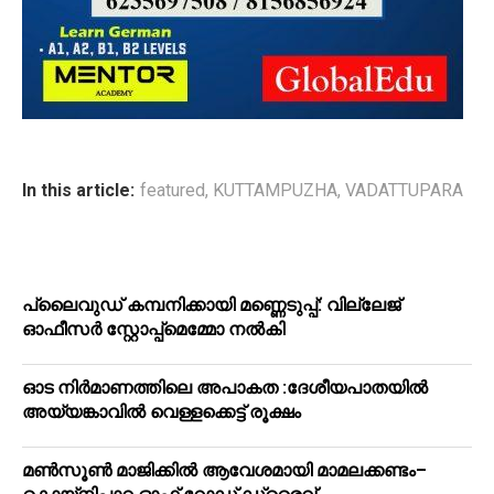
In this article:
featured
,
KUTTAMPUZHA
,
VADATTUPARA
പ്ലൈവുഡ് കമ്പനിക്കായി മണ്ണെടുപ്പ്: വില്ലേജ്
ഓഫീസർ സ്റ്റോപ്പ്മെമ്മോ നൽകി
ഓട നിർമാണത്തിലെ അപാകത :ദേശീയപാതയിൽ
അയ്യങ്കാവിൽ വെള്ളക്കെട്ട് രൂക്ഷം
മൺസൂൺ മാജിക്കിൽ ആവേശമായി മാമലക്കണ്ടം–