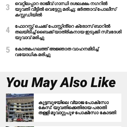
വെറ്റിലപ്പാറ രാജീവ് ഗാന്ധി ദശലക്ഷം നഗറിൽ
യുവതി വീട്ടിൽ വെട്ടേറ്റു മരിച്ചു: ഭർത്താവ് പോലീസ്
കസ്റ്റഡിയിൽ
ഫോറസ്റ്റ് ചെക്ക് പോസ്റ്റിൻ്റെ ക്രോസ് ബാറില്‍
തലയിടിച്ച് ബൈക്ക് യാത്രികനായ ഇടുക്കി സ്വദേശി
യുവാവ് മരിച്ചു
കോതമംഗലത്ത് അജ്ഞാത വാഹനമിടിച്ച്
വയോധിക മരിച്ചു
You May Also Like
കുട്ടമ്പുഴയിലെ വ്യാജ പോക്‌സോ
കേസ്: യുവതിക്കെതിരായ പരാതി
തള്ളി മൂവാറ്റുപുഴ പോക്‌സോ കോടതി