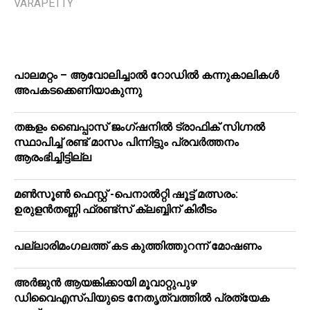
VARAPETTY
പാലമറ്റം – ആവോലിച്ചാൽ റോഡിൽ കന്നുകാലികൾ
അപകടക്കെണിയാകുന്നു
തങ്കളം ബൈപ്പാസ് ജംഗ്ഷനിൽ ട്രാഫിക് സിഗ്നല്‍
സ്ഥാപിച്ച് രണ്ട് മാസം പിന്നിട്ടും പ്രവർത്തനം
ആരംഭിച്ചിട്ടില്ല
മൺസൂൺ ഫെസ്റ്റ് -പെനാൽറ്റി ഷൂട്ട് മത്സരം:
ഉരുളൻതണ്ണി ഫ്രണ്ട്സ് ക്ലബ്ബിന് കിരീടം
പ​ല്ലാ​രി​മം​ഗ​ല​ത്ത് ക​ട കു​ത്തി​ത്തുറ​ന്ന് മോ​ഷ​ണം
അര്‍ജുന്‍ ആയങ്കിക്കായി മൂവാറ്റുപുഴ
ഡിവൈഎസ്പിയുടെ നേതൃത്വത്തില്‍ പ്രത്യേക