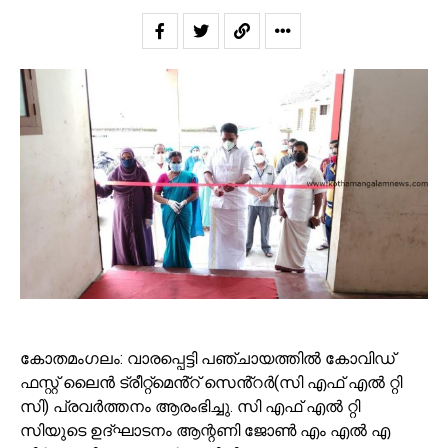
കോതമംഗലം: വാരപ്പെട്ടി പഞ്ചായത്തിൽ കോവിഡ്
ഫസ്റ്റ് ലൈൻ ട്രീറ്റ്മെൻ്റ് സെൻ്റർ(സി എഫ് എൽ റ്റി
സി) പ്രവർത്തനം ആരംഭിച്ചു. സി എഫ് എൽ റ്റി
സിയുടെ ഉദ്ഘാടനം ആന്റണി ജോൺ എം എൽ എ