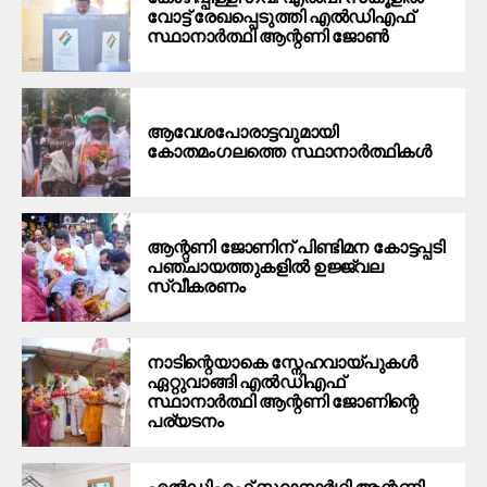
വോട്ട് രേഖപ്പെടുത്തി എല്‍ഡിഎഫ്
സ്ഥാനാര്‍ത്ഥി ആന്റണി ജോണ്‍
ആവേശപോരാട്ടവുമായി
കോതമംഗലത്തെ സ്ഥാനാര്‍ത്ഥികള്‍
ആന്റണി ജോണിന് പിണ്ടിമന കോട്ടപ്പടി
പഞ്ചായത്തുകളിൽ ഉജ്ജ്വല
സ്വീകരണം
നാടിന്റെയാകെ സ്നേഹവായ്പുകൾ
ഏറ്റുവാങ്ങി എൽഡിഎഫ്
സ്ഥാനാർത്ഥി ആന്റണി ജോണിന്റെ
പര്യടനം