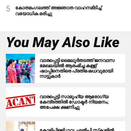
കോതമംഗലത്ത് അജ്ഞാത വാഹനമിടിച്ച്
വയോധിക മരിച്ചു
You May Also Like
വാരപ്പെട്ടി മൈലൂർതടത്ത് ജനവാസ
മേഖലയിൽ ആരംഭിച്ച കള്ള്
ഷാപ്പിനെതിരെ പ്രതിഷേധവുമായി
നാട്ടുകാർ
വാരപ്പെട്ടി സാമൂഹ്യ ആരോഗ്യ
കേന്ദ്രത്തിൽ ഡോക്ടർ നിയമനം;
അപേക്ഷ ക്ഷണിച്ചു
കോഴിപ്പിള്ളി ഗവ. എല്‍പി സ്‌കൂളില്‍