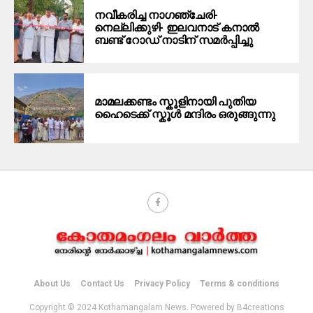
നവീകരിച്ച നാഗഞ്ചേരി-
നെല്ലിക്കുഴി- ഇലവനാട് കനാൽ
ബണ്ട് റോഡ് നാടിന് സമർപ്പിച്ചു
മാമലക്കണ്ടം സ്കൂളിനായി പുതിയ
ഹൈടെക്ക് സ്കൂൾ മന്ദിരം ഒരുങ്ങുന്നു
About Us
Contact Us
Privacy Policy
Terms & conditions
Copyright © 2024 Kothamangalam News. Powered by B4creations