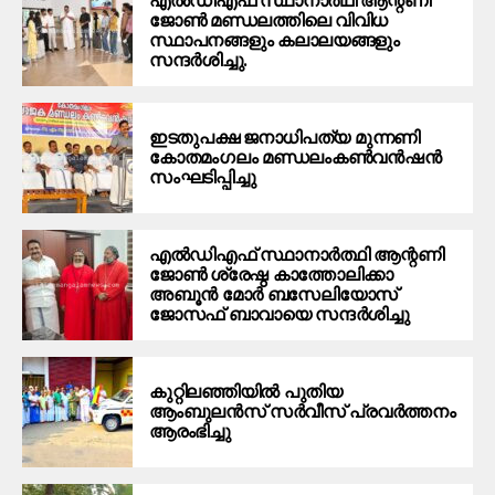
എൽഡിഎഫ് സ്ഥാനാർഥി ആന്റണി
ജോൺ മണ്ഡലത്തിലെ വിവിധ
സ്ഥാപനങ്ങളും കലാലയങ്ങളും
സന്ദർശിച്ചു.
ഇടതുപക്ഷ ജനാധിപത്യ മുന്നണി
കോതമംഗലം മണ്ഡലംകൺവൻഷൻ
സംഘടിപ്പിച്ചു
എൽഡിഎഫ് സ്ഥാനാർത്ഥി ആന്റണി
ജോൺ ശ്രേഷ്ഠ കാത്തോലിക്കാ
അബൂൻ മോർ ബസേലിയോസ്
ജോസഫ് ബാവായെ സന്ദർശിച്ചു
കുറ്റിലഞ്ഞിയിൽ പുതിയ
ആംബുലൻസ് സർവീസ് പ്രവർത്തനം
ആരംഭിച്ചു