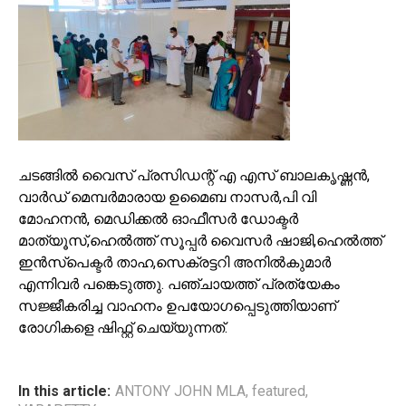
ചടങ്ങിൽ വൈസ് പ്രസിഡന്റ് എ എസ് ബാലകൃഷ്ണൻ,
വാർഡ് മെമ്പർമാരായ ഉമൈബ നാസർ,പി വി
മോഹനൻ, മെഡിക്കൽ ഓഫീസർ ഡോക്ടർ
മാത്യൂസ്,ഹെൽത്ത് സൂപ്പർ വൈസർ ഷാജി,ഹെൽത്ത്
ഇൻസ്പെക്ടർ താഹ,സെക്രട്ടറി അനിൽകുമാർ
എന്നിവർ പങ്കെടുത്തു. പഞ്ചായത്ത് പ്രത്യേകം
സജ്ജീകരിച്ച വാഹനം ഉപയോഗപ്പെടുത്തിയാണ്
രോഗികളെ ഷിഫ്റ്റ് ചെയ്യുന്നത്.
In this article:
ANTONY JOHN MLA
,
featured
,