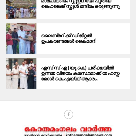
മാമലക്കണ്ടം സ്കൂളിനായി പുതിയ
ഹൈടെക്ക് സ്കൂൾ മന്ദിരം ഒരുങ്ങുന്നു
ലൈബ്രറിക്ക് ഡിജിറ്റൽ
ഉപകരണങ്ങൾ കൈമാറി
എസിസിഎ (യു.കെ) പരീക്ഷയിൽ
ഉന്നത വിജയം കരസ്ഥമാക്കിയ ഹസ്ന
മോൾ കെ.എയ്ക്ക് ആദരം.