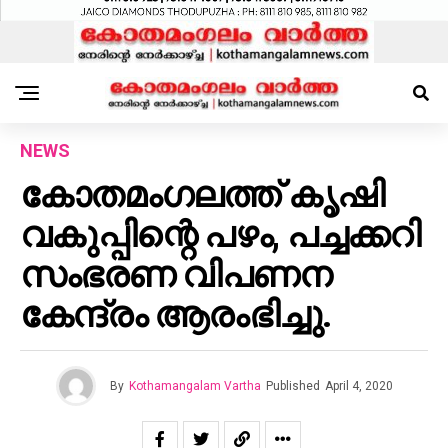
NEWS
കോതമംഗലത്ത് കൃഷി
വകുപ്പിന്റെ പഴം, പച്ചക്കറി
സംഭരണ വിപണന
കേന്ദ്രം ആരംഭിച്ചു.
By
Kothamangalam Vartha
Published
April 4, 2020