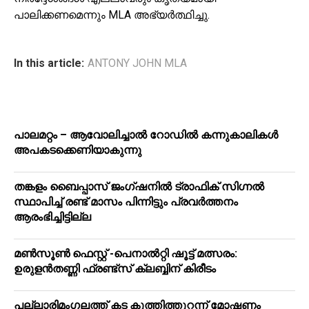
പാലിക്കണമെന്നും MLA അഭ്യർത്ഥിച്ചു.
In this article:
ANTONY JOHN MLA
പാലമറ്റം – ആവോലിച്ചാൽ റോഡിൽ കന്നുകാലികൾ
അപകടക്കെണിയാകുന്നു
തങ്കളം ബൈപ്പാസ് ജംഗ്ഷനിൽ ട്രാഫിക് സിഗ്നല്‍
സ്ഥാപിച്ച് രണ്ട് മാസം പിന്നിട്ടും പ്രവർത്തനം
ആരംഭിച്ചിട്ടില്ല
മൺസൂൺ ഫെസ്റ്റ് -പെനാൽറ്റി ഷൂട്ട് മത്സരം:
ഉരുളൻതണ്ണി ഫ്രണ്ട്സ് ക്ലബ്ബിന് കിരീടം
പ​ല്ലാ​രി​മം​ഗ​ല​ത്ത് ക​ട കു​ത്തി​ത്തുറ​ന്ന് മോ​ഷ​ണം