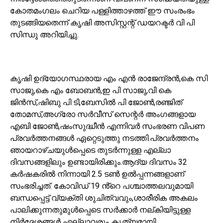
കോതമംഗലം ചെറിയ പള്ളിത്താഴത്ത് ഈ സംരംഭം
തുടങ്ങിയതെന്ന് കൃഷി അസിസ്റ്റന്റ് ഡയറക്ടർ വി പി
സിന്ധു അറിയിച്ചു.
കൃഷി ഉദ്യോഗസ്ഥരായ എം എൻ രാജേന്ദ്രൻ,കെ സി
സാജു,കെ എം ബോബൻ,ഇ പി സാജു,വി കെ
ജിൻസ്,ഷിബു പി ടി,ബേസിൽ പി ജോൺ,രഞ്ജിത്
തോമസ്,അഗ്രോ സർവീസ് സെന്റർ അംഗങ്ങളായ
എബി ജോൺ,ഷംസുദ്ധീൻ എന്നിവർ സംഭരണ വിപണ
പ്രവർത്തനങ്ങൾ ഏറ്റെടുത്തു നടത്തി.പ്രവർത്തനം
ഞായറാഴ്ചയുൾപ്പെടെ തുടർന്നുള്ള എല്ലാ
ദിവസങ്ങളിലും ഉണ്ടായിരിക്കും.ആദ്യ ദിവസം 32
കർഷകരിൽ നിന്നായി 2.5 ടൺ ഉൽപ്പന്നങ്ങളാണ്
സംഭരിച്ചത്. കോവിഡ് 19 ൻ്റെ പശ്ചാത്തലവുമായി
ബന്ധപ്പെട്ട് വ്യക്തി ശുചിത്വവും,ശാരീരിക അകലം
പാലിക്കുന്നതുമുൾപ്പെടെ സർക്കാർ നല്കിയിട്ടുള്ള
നിർദ്ദേശങ്ങൾ എല്ലാവരും കൃത്യമായി