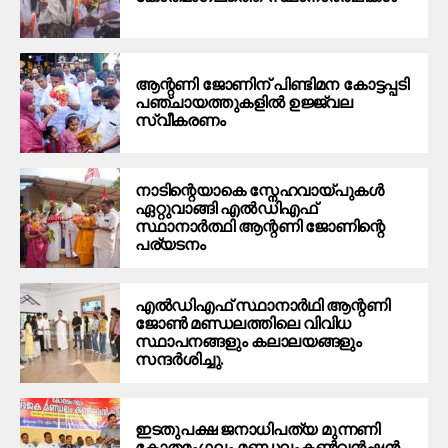
ആന്റണി ജോണിന് പിണ്ടിമന കോട്ടപ്പടി
പഞ്ചായത്തുകളിൽ ഉജ്ജ്വല
സ്വീകരണം
നാടിന്റെയാകെ സ്നേഹവായ്പുകൾ
ഏറ്റുവാങ്ങി എൽഡിഎഫ്
സ്ഥാനാർത്ഥി ആന്റണി ജോണിന്റെ
പര്യടനം
എൽഡിഎഫ് സ്ഥാനാർഥി ആന്റണി
ജോൺ മണ്ഡലത്തിലെ വിവിധ
സ്ഥാപനങ്ങളും കലാലയങ്ങളും
സന്ദർശിച്ചു.
ഇടതുപക്ഷ ജനാധിപത്യ മുന്നണി
കോതമംഗലം മണ്ഡലംകൺവൻഷൻ