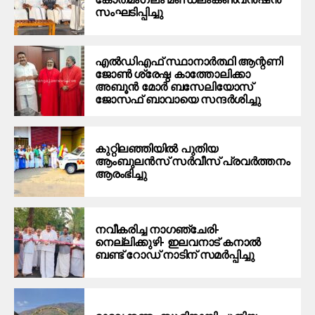
സംഘടിപ്പിച്ചു
എൽഡിഎഫ് സ്ഥാനാർത്ഥി ആന്റണി
ജോൺ ശ്രേഷ്ഠ കാത്തോലിക്കാ
അബൂൻ മോർ ബസേലിയോസ്
ജോസഫ് ബാവായെ സന്ദർശിച്ചു
കുറ്റിലഞ്ഞിയിൽ പുതിയ
ആംബുലൻസ് സർവീസ് പ്രവർത്തനം
ആരംഭിച്ചു
നവീകരിച്ച നാഗഞ്ചേരി-
നെല്ലിക്കുഴി- ഇലവനാട് കനാൽ
ബണ്ട് റോഡ് നാടിന് സമർപ്പിച്ചു