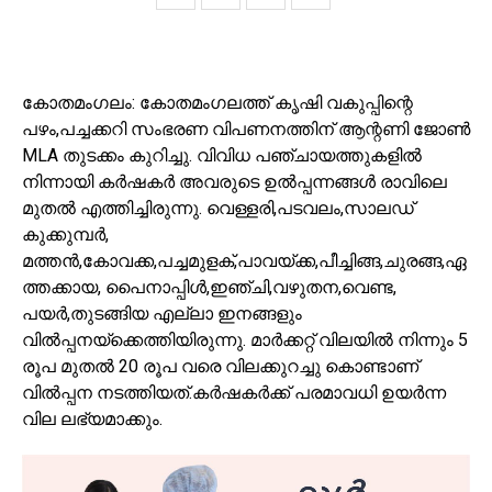
കോതമംഗലം: കോതമംഗലത്ത് കൃഷി വകുപ്പിന്റെ
പഴം,പച്ചക്കറി സംഭരണ വിപണനത്തിന് ആന്റണി ജോൺ
MLA തുടക്കം കുറിച്ചു. വിവിധ പഞ്ചായത്തുകളിൽ
നിന്നായി കർഷകർ അവരുടെ ഉൽപ്പന്നങ്ങൾ രാവിലെ
മുതൽ എത്തിച്ചിരുന്നു. വെള്ളരി,പടവലം,സാലഡ്
കുക്കുമ്പർ,
മത്തൻ,കോവക്ക,പച്ചമുളക്,പാവയ്ക്ക,പീച്ചിങ്ങ,ചുരങ്ങ,ഏ
ത്തക്കായ, പൈനാപ്പിൾ,ഇഞ്ചി,വഴുതന,വെണ്ട,
പയർ,തുടങ്ങിയ എല്ലാ ഇനങ്ങളും
വിൽപ്പനയ്ക്കെത്തിയിരുന്നു. മാർക്കറ്റ് വിലയിൽ നിന്നും 5
രൂപ മുതൽ 20 രൂപ വരെ വിലക്കുറച്ചു കൊണ്ടാണ്
വിൽപ്പന നടത്തിയത്‌.കർഷകർക്ക് പരമാവധി ഉയർന്ന
വില ലഭ്യമാക്കും.