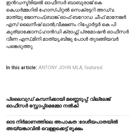
ഇൻഡസ്ട്രിയൽ ഓഫീസർ ബാബുരാജ് കെ
കെ,ധർമ്മഗിരി ഹോസ്പിറ്റൽ സെക്രട്ടറി അഡ്വ.
മാത്യു ജോസഫ്,ബാങ്ക് ഓഫ് ബറോഡ ചീഫ് മാനേജർ
എസ് ലൈനീഷ് ലാൽ,വീക്ഷണം റിപ്പോർട്ടർ കെ പി
കുര്യാക്കോസ്,ഹാൻഡി ക്രാഫ്റ്റ് പ്രമോഷൻ ഓഫീസർ
വീണ എസ്,മിനി മാത്യു,ബിജു പോൾ തുടങ്ങിയവർ
പങ്കെടുത്തു.
In this article:
ANTONY JOHN MLA
,
featured
പ്ലൈവുഡ് കമ്പനിക്കായി മണ്ണെടുപ്പ്: വില്ലേജ്
ഓഫീസർ സ്റ്റോപ്പ്മെമ്മോ നൽകി
ഓട നിർമാണത്തിലെ അപാകത :ദേശീയപാതയിൽ
അയ്യങ്കാവിൽ വെള്ളക്കെട്ട് രൂക്ഷം