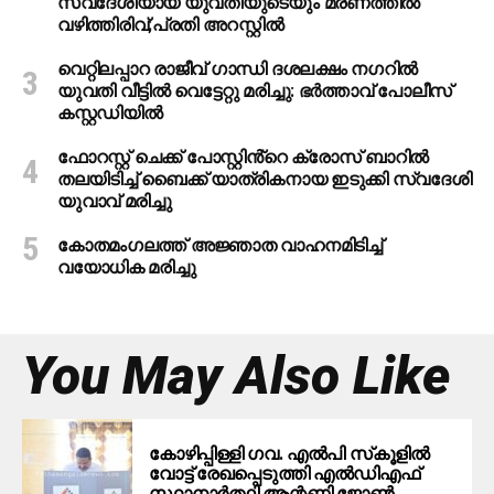
സ്വദേശിയായ യുവതിയുടെയും മരണത്തില്‍
വഴിത്തിരിവ്;പ്രതി അറസ്റ്റില്‍
വെറ്റിലപ്പാറ രാജീവ് ഗാന്ധി ദശലക്ഷം നഗറിൽ
യുവതി വീട്ടിൽ വെട്ടേറ്റു മരിച്ചു: ഭർത്താവ് പോലീസ്
കസ്റ്റഡിയിൽ
ഫോറസ്റ്റ് ചെക്ക് പോസ്റ്റിൻ്റെ ക്രോസ് ബാറില്‍
തലയിടിച്ച് ബൈക്ക് യാത്രികനായ ഇടുക്കി സ്വദേശി
യുവാവ് മരിച്ചു
കോതമംഗലത്ത് അജ്ഞാത വാഹനമിടിച്ച്
വയോധിക മരിച്ചു
You May Also Like
കോഴിപ്പിള്ളി ഗവ. എല്‍പി സ്‌കൂളില്‍
വോട്ട് രേഖപ്പെടുത്തി എല്‍ഡിഎഫ്
സ്ഥാനാര്‍ത്ഥി ആന്റണി ജോണ്‍