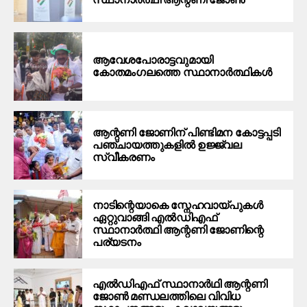
ആവേശപോരാട്ടവുമായി
കോതമംഗലത്തെ സ്ഥാനാര്‍ത്ഥികള്‍
ആന്റണി ജോണിന് പിണ്ടിമന കോട്ടപ്പടി
പഞ്ചായത്തുകളിൽ ഉജ്ജ്വല
സ്വീകരണം
നാടിന്റെയാകെ സ്നേഹവായ്പുകൾ
ഏറ്റുവാങ്ങി എൽഡിഎഫ്
സ്ഥാനാർത്ഥി ആന്റണി ജോണിന്റെ
പര്യടനം
എൽഡിഎഫ് സ്ഥാനാർഥി ആന്റണി
ജോൺ മണ്ഡലത്തിലെ വിവിധ