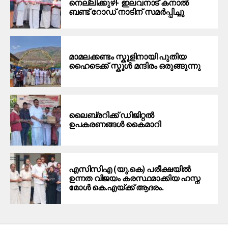
നെല്ലിക്കുഴി- ഇലവനാട് കനാൽ
ബണ്ട് റോഡ് നാടിന് സമർപ്പിച്ചു
മാമലക്കണ്ടം സ്കൂളിനായി പുതിയ
ഹൈടെക്ക് സ്കൂൾ മന്ദിരം ഒരുങ്ങുന്നു
ലൈബ്രറിക്ക് ഡിജിറ്റൽ
ഉപകരണങ്ങൾ കൈമാറി
എസിസിഎ (യു.കെ) പരീക്ഷയിൽ
ഉന്നത വിജയം കരസ്ഥമാക്കിയ ഹസ്ന
മോൾ കെ.എയ്ക്ക് ആദരം.