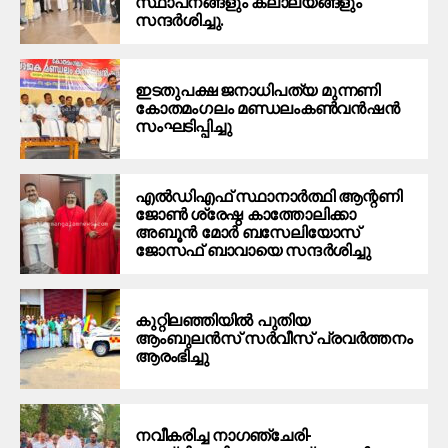
സ്ഥാപനങ്ങളും കലാലയങ്ങളും
സന്ദർശിച്ചു.
ഇടതുപക്ഷ ജനാധിപത്യ മുന്നണി
കോതമംഗലം മണ്ഡലംകൺവൻഷൻ
സംഘടിപ്പിച്ചു
എൽഡിഎഫ് സ്ഥാനാർത്ഥി ആന്റണി
ജോൺ ശ്രേഷ്ഠ കാത്തോലിക്കാ
അബൂൻ മോർ ബസേലിയോസ്
ജോസഫ് ബാവായെ സന്ദർശിച്ചു
കുറ്റിലഞ്ഞിയിൽ പുതിയ
ആംബുലൻസ് സർവീസ് പ്രവർത്തനം
ആരംഭിച്ചു
നവീകരിച്ച നാഗഞ്ചേരി-