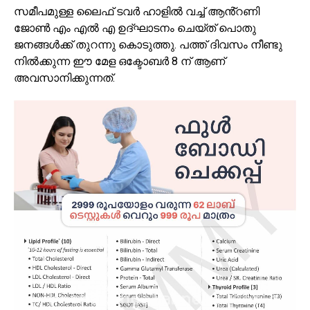
സമീപമുള്ള ലൈഫ് ടവർ ഹാളിൽ വച്ച് ആൻ്റണി
ജോൺ എം എൽ എ ഉദ്ഘാടനം ചെയ്ത് പൊതു
ജനങ്ങൾക്ക് തുറന്നു കൊടുത്തു. പത്ത് ദിവസം നീണ്ടു
നിൽക്കുന്ന ഈ മേള ഒക്ടോബർ 8 ന് ആണ്
അവസാനിക്കുന്നത്.