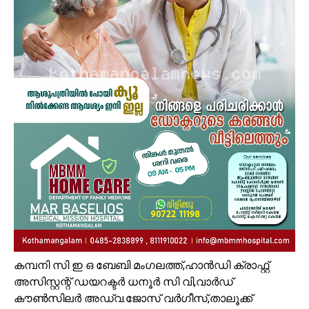
കമ്പനി സി ഇ ഒ ബേബി മംഗലത്ത്,ഹാൻഡി ക്രാഫ്റ്റ്
അസിസ്റ്റന്റ് ഡയറക്ടർ ധനൂർ സി വി,വാർഡ്
കൗൺസിലർ അഡ്വ.ജോസ് വർഗീസ്,താലൂക്ക്