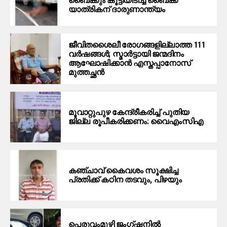
ബൈക്കും കൂട്ടിയിടിച്ച് ബൈക്ക്
യാത്രികന് ദാരുണാന്ത്യം
ജീവിതശൈലീ രോഗങ്ങളില്ലാത്ത 111
വർഷങ്ങൾ; സ്മാർട്ടായി ജന്മദിനം
ആഘോഷിക്കാൻ എസ്തപ്പാനോസ്
മുത്തച്ഛൻ
മൂവാറ്റുപുഴ കേന്ദ്രീകരിച്ച് പുതിയ
ജില്ല രൂപീകരിക്കണം: വൈഎംസിഎ
കഞ്ചാവ് കൈവശം സൂക്ഷിച്ച
പ്രതിക്ക് കഠിന തടവും, പിഴയും
പെരുവംമൂഴി ജംഗ്ഷനില്‍