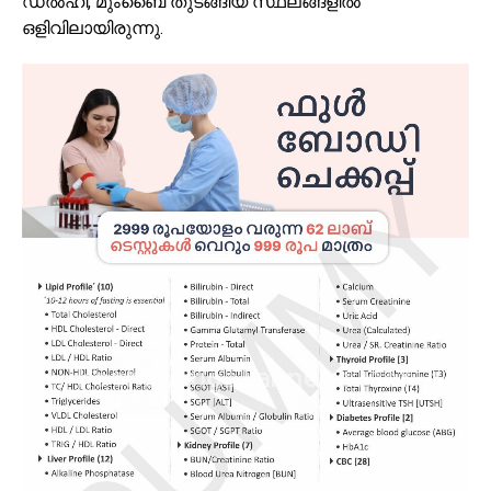
ഡൽഹി, മുംബൈ തുടങ്ങിയ സ്ഥലങ്ങളിൽ
ഒളിവിലായിരുന്നു.