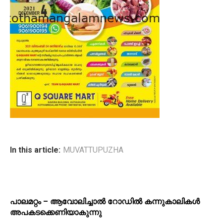
In this article:
MUVATTUPUZHA
പാലമറ്റം – ആവോലിച്ചാൽ റോഡിൽ കന്നുകാലികൾ
അപകടക്കെണിയാകുന്നു