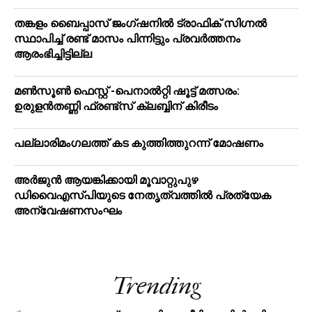
തങ്കളം ബൈപ്പാസ് ജംഗ്ഷനിൽ ട്രാഫിക് സിഗ്നല്‍
സ്ഥാപിച്ച് രണ്ട് മാസം പിന്നിട്ടും പ്രവർത്തനം
ആരംഭിച്ചിട്ടില്ല
മൺസൂൺ ഫെസ്റ്റ് -പെനാൽറ്റി ഷൂട്ട് മത്സരം:
ഉരുളൻതണ്ണി ഫ്രണ്ട്സ് ക്ലബ്ബിന് കിരീടം
പ​ല്ലാ​രി​മം​ഗ​ല​ത്ത് ക​ട കു​ത്തി​ത്തുറ​ന്ന് മോ​ഷ​ണം
അര്‍ജുന്‍ ആയങ്കിക്കായി മൂവാറ്റുപുഴ
ഡിവൈഎസ്പിയുടെ നേതൃത്വത്തില്‍ പ്രത്യേക
അന്വേഷണസംഘം
Trending