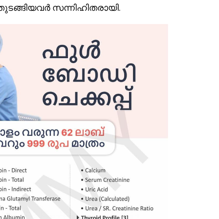
് തുടങ്ങിയവർ സന്നിഹിതരായി.