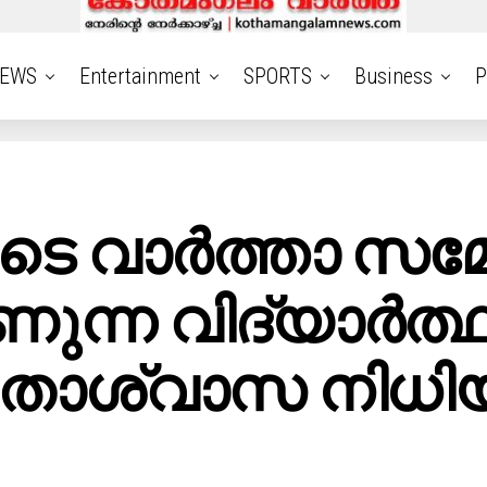
EWS
Entertainment
SPORTS
Business
P
ുടെ വാർത്താ സമ്
ണുന്ന വിദ്യാർത
ിതാശ്വാസ നിധിയി