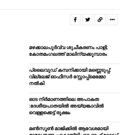
മഴക്കാലപൂർവ്വ ശുചീകരണം പാളി;
കോതമംഗലത്ത് മാലിന്യക്കൂമ്പാരം
പ്ലൈവുഡ് കമ്പനിക്കായി മണ്ണെടുപ്പ്:
വില്ലേജ് ഓഫീസർ സ്റ്റോപ്പ്മെമ്മോ
നൽകി
ഓട നിർമാണത്തിലെ അപാകത
:ദേശീയപാതയിൽ അയ്യങ്കാവിൽ
വെള്ളക്കെട്ട് രൂക്ഷം
മൺസൂൺ മാജിക്കിൽ ആവേശമായി