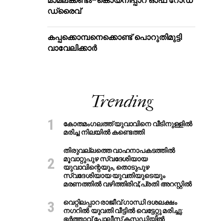
മാമലക്കണ്ടം–കൊയ്‌നിപ്പാറ ഓഫ് റോഡ്
ഡ്രൈവ്
കപ്പക്കൊമ്പനെക്കൊണ്ട് പൊറുതിമുട്ടി
വാവേലിക്കാർ
Trending
കോതമംഗലത്ത് യുവാവിനെ വീടിനുള്ളിൽ
മരിച്ച നിലയിൽ കണ്ടെത്തി
തിരുവല്ലത്തെ വാഹനാപകടത്തില്‍
മൂവാറ്റുപുഴ സ്വദേശിയായ
യുവാവിന്റെയും, തൊടുപുഴ
സ്വദേശിയായ യുവതിയുടെയും
മരണത്തില്‍ വഴിത്തിരിവ്;പ്രതി അറസ്റ്റില്‍
വെറ്റിലപ്പാറ രാജീവ് ഗാന്ധി ദശലക്ഷം
നഗറിൽ യുവതി വീട്ടിൽ വെട്ടേറ്റു മരിച്ചു:
ഭർത്താവ് പോലീസ് കസ്റ്റഡിയിൽ