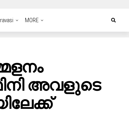
ravasi
MORE
മേളനം
്ഥിനി അവളുടെ
ലേക്ക്