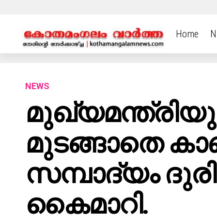
Home
N
NEWS
മുഖ്യമന്ത്രിയ
മുടങ്ങാതെ കാ
സമ്പാദ്യം ദുര
കൈമാറി.