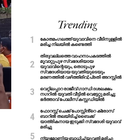
Trending
കോതമംഗലത്ത് യുവാവിനെ വീടിനുള്ളിൽ
മരിച്ച നിലയിൽ കണ്ടെത്തി
തിരുവല്ലത്തെ വാഹനാപകടത്തില്‍
മൂവാറ്റുപുഴ സ്വദേശിയായ
യുവാവിന്റെയും, തൊടുപുഴ
സ്വദേശിയായ യുവതിയുടെയും
മരണത്തില്‍ വഴിത്തിരിവ്;പ്രതി അറസ്റ്റില്‍
വെറ്റിലപ്പാറ രാജീവ് ഗാന്ധി ദശലക്ഷം
നഗറിൽ യുവതി വീട്ടിൽ വെട്ടേറ്റു മരിച്ചു:
ഭർത്താവ് പോലീസ് കസ്റ്റഡിയിൽ
ഫോറസ്റ്റ് ചെക്ക് പോസ്റ്റിൻ്റെ ക്രോസ്
ബാറില്‍ തലയിടിച്ച് ബൈക്ക്
യാത്രികനായ ഇടുക്കി സ്വദേശി യുവാവ്
മരിച്ചു
ന്യുമോണിയ ബാധിച്ച് യുവതി മരിച്ചു