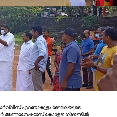
ൂ സർവ്വീസ് എറണാകുളം മേഘലയുടെ
ർ അത്താനേഷ്യസ് കോളേജ് ഗ്രൗണ്ടിൽ