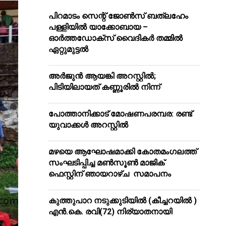
പിറമാടം സെന്റ് ജോണ്‍സ് ബത്ലഹേം
പള്ളിയില്‍ യാക്കോബായ –
ഓര്‍ത്തഡോക്‌സ് വൈദികര്‍ തമ്മില്‍
ഏറ്റുമുട്ടല്‍
അർജുൻ ആയങ്കി അറസ്റ്റിൽ;
പിടിയിലായത് കണ്ണൂരിൽ നിന്ന്
പോത്താനിക്കാട് മോഷണപരമ്പര: രണ്ട്
യുവാക്കൾ അറസ്റ്റിൽ
മഴയെ ആഘോഷമാക്കി കോതമംഗലത്ത്
സംഘടിപ്പിച്ച മൺസൂൺ മാജിക്
ഫെസ്റ്റിന് ഞായറാഴ്ച സമാപനം
കുത്തുപാറ നടുക്കുടിയിൽ (കീച്ചറയിൽ )
എൻ.കെ. രവി(72) നിര്യാതനായി