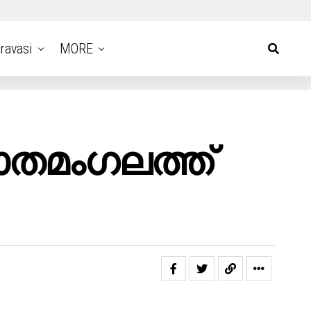
ravasi
MORE
ോതമംഗലത്ത്