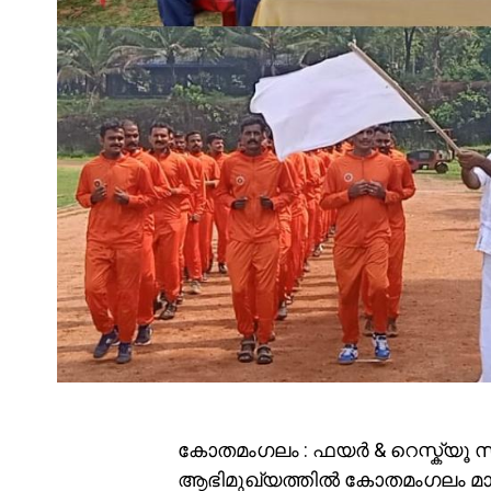
കോതമംഗലം : ഫയർ & റെസ്ക്യ
ആഭിമുഖ്യത്തിൽ കോതമംഗലം മാ