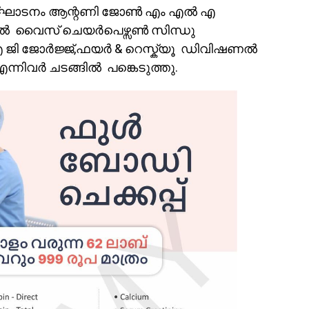
ചു. ഉദ്ഘാടനം ആന്റണി ജോൺ എം എൽ എ
പ്പൽ വൈസ് ചെയർപെഴ്സൺ സിന്ധു
ി ജോർജ്ജ്,ഫയർ & റെസ്ക്യൂ ഡിവിഷണൽ
ിവർ ചടങ്ങിൽ പങ്കെടുത്തു.