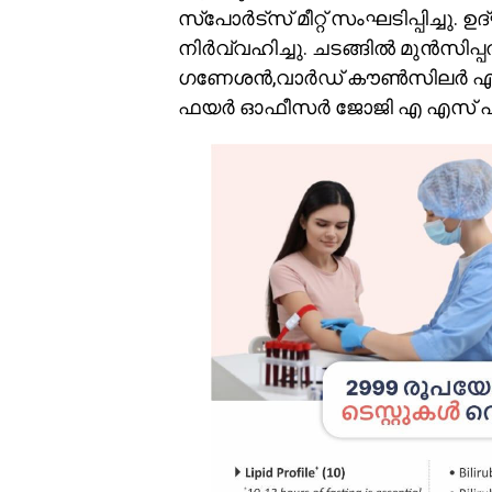
സ്പോർട്സ് മീറ്റ് സംഘടിപ്പിച്
നിർവ്വഹിച്ചു. ചടങ്ങിൽ മുൻസി
ഗണേശൻ,വാർഡ് കൗൺസിലർ എ ജ
ഫയർ ഓഫീസർ ജോജി എ എസ് എന്ന