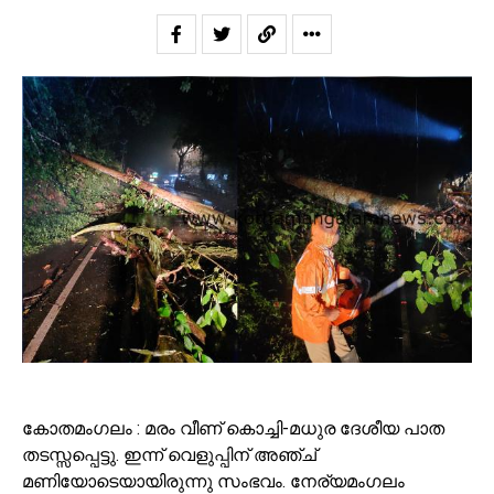
കോതമംഗലം : മരം വീണ് കൊച്ചി-മധുര ദേശീയ പാത
തടസ്സപ്പെട്ടു. ഇന്ന് വെളുപ്പിന് അഞ്ച്
മണിയോടെയായിരുന്നു സംഭവം. നേര്യമംഗലം