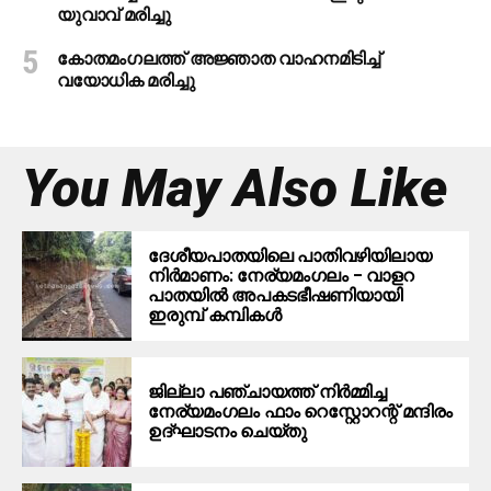
യുവാവ് മരിച്ചു
കോതമംഗലത്ത് അജ്ഞാത വാഹനമിടിച്ച്
വയോധിക മരിച്ചു
You May Also Like
ദേശീയപാതയിലെ പാതിവഴിയിലായ
നിര്‍മാണം: നേര്യമംഗലം – വാളറ
പാതയില്‍ അപകടഭീഷണിയായി
ഇരുമ്പ് കമ്പികള്‍
ജില്ലാ പഞ്ചായത്ത് നിർമ്മിച്ച
നേര്യമംഗലം ഫാം റെസ്റ്റോറന്റ് മന്ദിരം
ഉദ്ഘാടനം ചെയ്തു