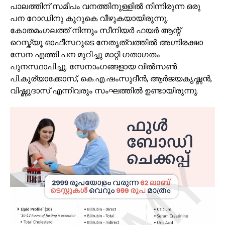
പാലത്തിന് സമീപം വനത്തിനുള്ളിൽ നിന്നിരുന്ന ഒരു
പന റോഡിനു കുറുകെ വീഴുകയായിരുന്നു.
കോതമംഗലത്ത് നിന്നും സീനിയർ ഫയർ ആന്റ്
റെസ്ക്യൂ ഓഫീസറുടെ നേതൃത്വത്തിൽ അഗ്നിരക്ഷാ
സേന എത്തി പന മുറിച്ചു മാറ്റി ഗതാഗതം
പുനസ്ഥാപിച്ചു. സേനാംഗങ്ങളായ വിൽസൺ
പി.കുര്യാക്കോസ്, കെ.എ.ഷംസുദീൻ, ആർജയകൃഷ്ണൻ,
വിഷ്ണുദാസ് എന്നിവരും സംഘത്തിൽ ഉണ്ടായിരുന്നു.