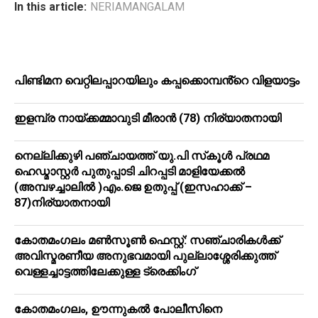
In this article:
NERIAMANGALAM
പിണ്ടിമന വെറ്റിലപ്പാറയിലും കപ്പക്കൊമ്പൻ്റെ വിളയാട്ടം
ഇളമ്പ്ര നായ്ക്കമ്മാവുടി മീരാൻ (78) നിര്യാതനായി
നെല്ലിക്കുഴി പഞ്ചായത്ത് യു.പി സ്‌കൂൾ പ്രഥമ
ഹെഡ്മാസ്റ്റർ പുതുപ്പാടി ചിറപ്പടി മാളിയേക്കൽ
(അമ്പഴച്ചാലിൽ )എം.ജെ ഉതുപ്പ് (ഇസഹാക്ക് –
87)നിര്യാതനായി
കോതമംഗലം മൺസൂൺ ഫെസ്റ്റ്: സഞ്ചാരികൾക്ക്
അവിസ്മരണീയ അനുഭവമായി പുല്ലാശ്ശേരിക്കുത്ത്
വെള്ളച്ചാട്ടത്തിലേക്കുള്ള ട്രെക്കിംഗ്
കോതമംഗലം, ഊന്നുകൽ പോലീസിനെ