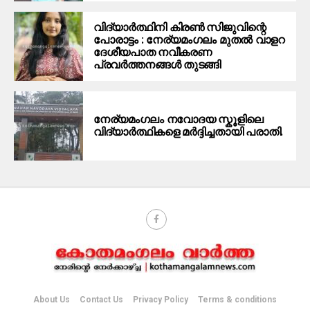
വിദ്യാർത്ഥിനി കിരൺ സിജുവിന്റെ
പോരാട്ടം : നേര്യമംഗലം മുതൽ വാളറ
ദേശീയപാത നവീകരണ
പ്രവർത്തനങ്ങൾ തുടങ്ങി
നേര്യമംഗലം നവോദയ സ്കൂളിലെ
വിദ്യാർത്ഥികളെ മർദ്ദിച്ചതായി പരാതി.
About Us
Contact Us
Privacy Policy
Terms & conditions