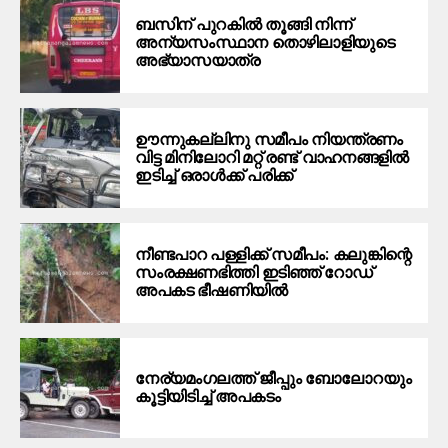
ബസിന് പുറകിൽ തൂങ്ങി നിന്ന്
അന്യസംസ്ഥാന തൊഴിലാളിയുടെ
അഭ്യാസയാത്ര
ഊന്നുകല്ലിനു സമീപം നിയന്ത്രണം
വിട്ട മിനിലോറി മറ്റ് രണ്ട് വാഹനങ്ങളിൽ
ഇടിച്ച് ഒരാൾക്ക് പരിക്ക്
നീണ്ടപാറ പള്ളിക്ക് സമീപം: കലുങ്കിന്റെ
സംരക്ഷണഭിത്തി ഇടിഞ്ഞ് റോഡ്
അപകട ഭീഷണിയില്‍
നേര്യമംഗലത്ത് ജീപ്പും ബോലോറയും
കൂട്ടിയിടിച്ച് അപകടം