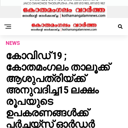
NEWS
കോവിഡ് 19 ;
കോതമംഗലം താലൂക്ക്
ആശുപത്രിയ്ക്ക്
അനുവദിച്ച15 ലക്ഷം
രൂപയുടെ
ഉപകരണങ്ങൾക്ക്
പർച്ചയ്സ് ഓർഡർ