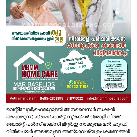
വെന്റിലേറ്റർ,ഹെമറ്റോളജി അനലൈസർ,സക്ഷൻ
അപ്പാരറ്റസ്, ക്രാഷ് കാർട്ട്, സ്ട്രക്ചർ ട്രോളി വിത്ത്
ബെൽറ്റ്, പൾസ് ഓക്സി മീറ്റർ,ഇ നാക്കുലേഷൻ ഹുഡ്‌,
വീൽചെയർ അടക്കമുള്ള അത്യാവശ്യ ഉപകരണങ്ങൾ