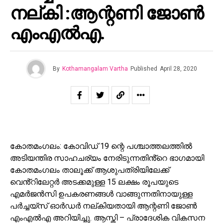
നല്കി :ആന്റണി ജോൺ
എംഎൽഎ.
By
Kothamangalam Vartha
Published
April 28, 2020
കോതമംഗലം: കോവിഡ് 19 ന്റെ പശ്ചാത്തലത്തിൽ
അടിയന്തിര സാഹചര്യം നേരിടുന്നതിൻ്റെ ഭാഗമായി
കോതമംഗലം താലൂക്ക് ആശുപത്രിയിലേക്ക്
വെൻ്റിലേറ്റർ അടക്കമുള്ള 15 ലക്ഷം രൂപയുടെ
എമർജൻസി ഉപകരണങ്ങൾ വാങ്ങുന്നതിനായുള്ള
പർച്ചയ്സ് ഓർഡർ നല്കിയതായി ആന്റണി ജോൺ
എംഎൽഎ അറിയിച്ചു. ആസ്തി – പ്രാദേശിക വികസന