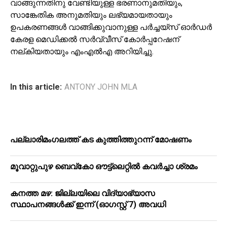
വാങ്ങുന്നതിനു വേണ്ടിയുള്ള ഭരണാനുമതിയും,
സാങ്കേതിക അനുമതിയും ലഭ്യമായതായും
ഉപകരണങ്ങൾ വാങ്ങിക്കുവാനുള്ള പർച്ചയ്സ് ഓർഡർ
കേരള മെഡിക്കൽ സർവ്വീസ് കോർപ്പറേഷന്
നല്കിയതായും എംഎൽഎ അറിയിച്ചു.
In this article:
ANTONY JOHN MLA
പ​ല്ലാ​രി​മം​ഗ​ല​ത്ത് ക​ട കു​ത്തി​ത്തുറ​ന്ന് മോ​ഷ​ണം
മൂ​വാ​റ്റു​പു​ഴ ബെ​വ്കോ ഔ​ട്ട്‌​ലെ​റ്റിൽ കവർച്ചാ ശ്രമം
കനത്ത മഴ: ജില്ലയിലെ വിദ്യാഭ്യാസ
സ്ഥാപനങ്ങള്‍ക്ക് ഇന്ന് (ഓഗസ്റ്റ് 7) അവധി