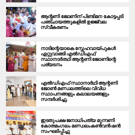
ആന്റണി ജോണിന് പിണ്ടിമന കോട്ടപ്പടി
പഞ്ചായത്തുകളിൽ ഉജ്ജ്വല
സ്വീകരണം
നാടിന്റെയാകെ സ്നേഹവായ്പുകൾ
ഏറ്റുവാങ്ങി എൽഡിഎഫ്
സ്ഥാനാർത്ഥി ആന്റണി ജോണിന്റെ
പര്യടനം
എൽഡിഎഫ് സ്ഥാനാർഥി ആന്റണി
ജോൺ മണ്ഡലത്തിലെ വിവിധ
സ്ഥാപനങ്ങളും കലാലയങ്ങളും
സന്ദർശിച്ചു.
ഇടതുപക്ഷ ജനാധിപത്യ മുന്നണി
കോതമംഗലം മണ്ഡലംകൺവൻഷൻ
സംഘടിപ്പിച്ചു