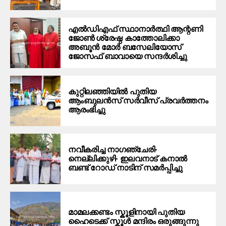
എൽഡിഎഫ് സ്ഥാനാർത്ഥി ആന്റണി
ജോൺ ശ്രേഷ്ഠ കാത്തോലിക്കാ
അബൂൻ മോർ ബസേലിയോസ്
ജോസഫ് ബാവായെ സന്ദർശിച്ചു
കുറ്റിലഞ്ഞിയിൽ പുതിയ
ആംബുലൻസ് സർവീസ് പ്രവർത്തനം
ആരംഭിച്ചു
നവീകരിച്ച നാഗഞ്ചേരി-
നെല്ലിക്കുഴി- ഇലവനാട് കനാൽ
ബണ്ട് റോഡ് നാടിന് സമർപ്പിച്ചു
മാമലക്കണ്ടം സ്കൂളിനായി പുതിയ
ഹൈടെക്ക് സ്കൂൾ മന്ദിരം ഒരുങ്ങുന്നു