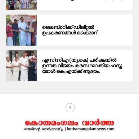
ലൈബ്രറിക്ക് ഡിജിറ്റൽ
ഉപകരണങ്ങൾ കൈമാറി
എസിസിഎ (യു.കെ) പരീക്ഷയിൽ
ഉന്നത വിജയം കരസ്ഥമാക്കിയ ഹസ്ന
മോൾ കെ.എയ്ക്ക് ആദരം.