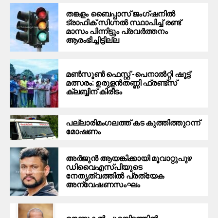
തങ്കളം ബൈപ്പാസ് ജംഗ്ഷനിൽ
ട്രാഫിക് സിഗ്നല്‍ സ്ഥാപിച്ച് രണ്ട്
മാസം പിന്നിട്ടും പ്രവർത്തനം
ആരംഭിച്ചിട്ടില്ല
മൺസൂൺ ഫെസ്റ്റ് -പെനാൽറ്റി ഷൂട്ട്
മത്സരം: ഉരുളൻതണ്ണി ഫ്രണ്ട്സ്
ക്ലബ്ബിന് കിരീടം
പ​ല്ലാ​രി​മം​ഗ​ല​ത്ത് ക​ട കു​ത്തി​ത്തുറ​ന്ന്
മോ​ഷ​ണം
അര്‍ജുന്‍ ആയങ്കിക്കായി മൂവാറ്റുപുഴ
ഡിവൈഎസ്പിയുടെ
നേതൃത്വത്തില്‍ പ്രത്യേക
അന്വേഷണസംഘം