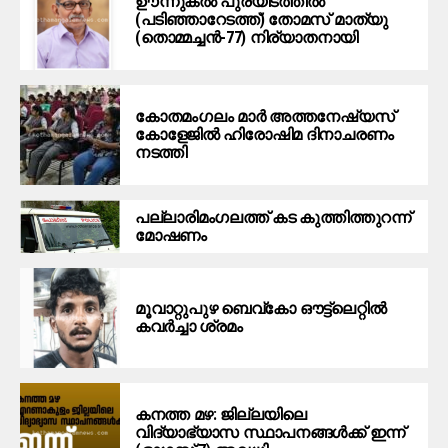
ഊന്നുകല്‍ പുരയിടത്തില്‍
(പടിഞ്ഞാറേടത്ത്) തോമസ് മാത്യു
(തൊമ്മച്ചന്‍-77) നിര്യാതനായി
കോതമംഗലം മാര്‍ അത്തനേഷ്യസ്
കോളേജില്‍ ഹിരോഷിമ ദിനാചരണം
നടത്തി
പ​ല്ലാ​രി​മം​ഗ​ല​ത്ത് ക​ട കു​ത്തി​ത്തുറ​ന്ന്
മോ​ഷ​ണം
മൂ​വാ​റ്റു​പു​ഴ ബെ​വ്കോ ഔ​ട്ട്‌​ലെ​റ്റിൽ
കവർച്ചാ ശ്രമം
കനത്ത മഴ: ജില്ലയിലെ
വിദ്യാഭ്യാസ സ്ഥാപനങ്ങള്‍ക്ക് ഇന്ന്