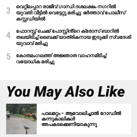
വെറ്റിലപ്പാറ രാജീവ് ഗാന്ധി ദശലക്ഷം നഗറിൽ
യുവതി വീട്ടിൽ വെട്ടേറ്റു മരിച്ചു: ഭർത്താവ് പോലീസ്
കസ്റ്റഡിയിൽ
ഫോറസ്റ്റ് ചെക്ക് പോസ്റ്റിൻ്റെ ക്രോസ് ബാറില്‍
തലയിടിച്ച് ബൈക്ക് യാത്രികനായ ഇടുക്കി സ്വദേശി
യുവാവ് മരിച്ചു
കോതമംഗലത്ത് അജ്ഞാത വാഹനമിടിച്ച്
വയോധിക മരിച്ചു
You May Also Like
പാലമറ്റം – ആവോലിച്ചാൽ റോഡിൽ
കന്നുകാലികൾ
അപകടക്കെണിയാകുന്നു