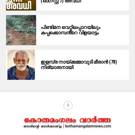
(ഓഗസ്റ്റ് 7) അവധി
പിണ്ടിമന വെറ്റിലപ്പാറയിലും
കപ്പക്കൊമ്പൻ്റെ വിളയാട്ടം
ഇളമ്പ്ര നായ്ക്കമ്മാവുടി മീരാൻ (78)
നിര്യാതനായി