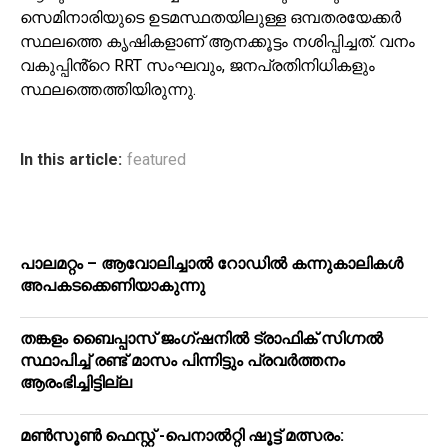
സെമിനാരിയുടെ ഉടമസ്ഥതയിലുള്ള ഒമ്പതരയേക്കർ
സ്ഥലത്തെ കൃഷികളാണ് ആനക്കൂട്ടം നശിപ്പിച്ചത്. വനം
വകുപ്പിൻ്റെ RRT സംഘവും, ജനപ്രതിനിധികളും
സ്ഥലത്തെത്തിയിരുന്നു.
In this article:
featured
പാലമറ്റം – ആവോലിച്ചാൽ റോഡിൽ കന്നുകാലികൾ
അപകടക്കെണിയാകുന്നു
തങ്കളം ബൈപ്പാസ് ജംഗ്ഷനിൽ ട്രാഫിക് സിഗ്നല്‍
സ്ഥാപിച്ച് രണ്ട് മാസം പിന്നിട്ടും പ്രവർത്തനം
ആരംഭിച്ചിട്ടില്ല
മൺസൂൺ ഫെസ്റ്റ് -പെനാൽറ്റി ഷൂട്ട് മത്സരം: