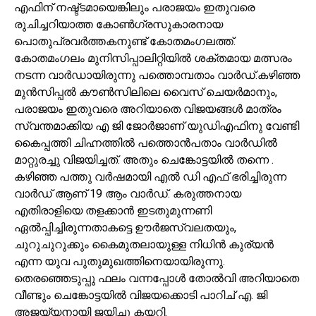
എഫിന് നഷ്ട്ടമായെങ്കിലും പരാജയം ഇതുവരെ
രുചിച്ചറിയാത്ത കോൺഗ്രസുകാരനായ
പൊതുപ്രവർത്തകനുണ്ട് കോതമംഗലത്ത്.
കോതമംഗലം മുനിസിപ്പാലിറ്റിയിൽ ശക്തമായ മത്സരം
നടന്ന വാർഡായിരുന്നു പത്തൊമ്പതാം വാർഡ്.കഴിഞ്ഞ
മുൻസിപ്പൽ കൗൺസിലിലെ വൈസ് ചെയർമാനും,
പരാജയം ഇതുവരെ അറിയാതെ വിജയങ്ങൾ മാത്രം
സ്വന്തമാക്കിയ എ ജി ജോർജാണ് യുഡിഎഫിനു വേണ്ടി
കൈപ്പത്തി ചിഹ്നത്തിൽ പത്തൊൻപതാം വാർഡിൽ
മാറ്റുരച്ചു വിജയിച്ചത്. അതും ചെങ്കോട്ടയിൽ തന്നെ .
കഴിഞ്ഞ പത്തു വർഷമായി എൽ ഡി എഫ് ഭരിച്ചിരുന്ന
വാർഡ് ആണ് 19 ആം വാർഡ്. കരുത്തനായ
എതിരാളിയെ തളക്കാൻ ഇടതുമുന്നണി
ഏൽപ്പിച്ചിരുന്നതാകട്ടെ ഊർജസ്വലതയും,
ചുറുചുറുക്കും കൈമുതലായുള്ള നിധിൻ കുര്യൻ
എന്ന യുവ പുതുമുഖത്തിനെയായിരുന്നു.
തെരഞ്ഞെടുപ്പു ഫലം വന്നപ്പോൾ തോൽവി അറിയാതെ
വീണ്ടും ചെങ്കോട്ടയിൽ വിജയക്കൊടി പാറിച് എ. ജി
അജയ്യനായി ജയിച്ചു കയറി.