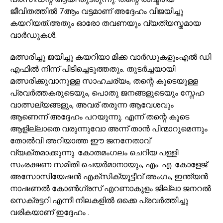
ജീവിതത്തിൽ 7ആം വട്ടമാണ് അദ്ദേഹം വിജയിച്ചു
കയറിയത്.അതും ഓരോ തവണയും വ്യത്യസ്തമായ
വാർഡുകൾ.
മത്സരിച്ചു ജയിച്ചു കയറിയാ മിക്ക വാർഡുകളുംഎൽ ഡി
എഫിൽ നിന്ന് പിടിച്ചെടുത്തതും. തുടർച്ചയായി
മത്സരിക്കുവാനുള്ള സാഹചര്യം, തന്റെ കൂടെയുള്ള
പ്രവർത്തകരുടെയും, പൊതു ജനങ്ങളുടെയും സ്നേഹ
വാത്സല്യങ്ങളും, അവര് തരുന്ന ആവേശവും
ആണെന്ന് അദ്ദേഹം പറയുന്നു. എന്ന് തന്റെ കൂടെ
ആളില്ലാതെ വരുന്നുവോ അന്ന് താൻ പിന്മാറുമെന്നും
തോൽവി അറിയാത്ത ഈ ജനനേതാവ്
വ്യക്തമാക്കുന്നു. കോതമംഗലം ചെറിയ പള്ളി
സംരക്ഷണ സമിതി ചെയർമാനായും, എം. എ. കോളേജ്
അസോസിയേഷൻ എക്സിക്യൂട്ടീവ് അംഗം, ഇന്ത്യൻ
നാഷണൽ കോൺഗ്രസ്‌ എറണാകുളം ജില്ലാ ജനറൽ
സെക്രട്ടറി എന്നീ നിലകളിൽ ഒക്കെ പ്രവർത്തിച്ചു
വരികയാണ് ഇദ്ദേഹം .