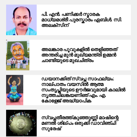
പി. എൻ. പണിക്കർ സ്മാരക
മാധ്യമശ്രീ പുരസ്കാരം ഏബിൾ. സി.
അലക്സിന്
അലങ്കാര പൂവുകളിൽ തെളിഞ്ഞത്
അന്തരിച്ച മുന്‍ മുഖ്യമന്ത്രി ഉമ്മന്‍
ചാണ്ടിയുടെ മുഖചിത്രം
ഡയാനക്കിത് സ്വപ്ന സാഫല്യം:
നാല്പാതം വയസിൽ ആത്മ
സംതൃപ്തിയുടെ ഊർജവുമായി കാലിൽ
നൃത്തചിലങ്കയണിഞ് എം. എ.
കോളേജ് അദ്ധ്യാപിക
സ്വപ്നതീരത്ത്കുഞ്ഞുണ്ണി മാഷിന്റെ
മണൽ ശില്പം ഒരുക്കി ഡാവിഞ്ചി
സുരേഷ്