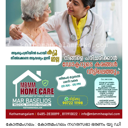
കോതമംഗലം : കോതമംഗലം നഗരസഭാ ഭരണം യു ഡി