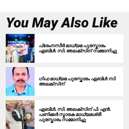
You May Also Like
പ്രേംനസീർ മാധ്യമ പുരസ്കാരം
ഏബിൾ. സി. അലക്സിന് സമ്മാനിച്ചു
ഗിഫ മാധ്യമ പുരസ്കാരം ഏബിൾ സി
അലക്സിന്
ഏബിൾ. സി. അലക്സിന് പി. എൻ.
പണിക്കർ സ്മാരക മാധ്യമശ്രീ
പുരസ്കാരം സമ്മാനിച്ചു