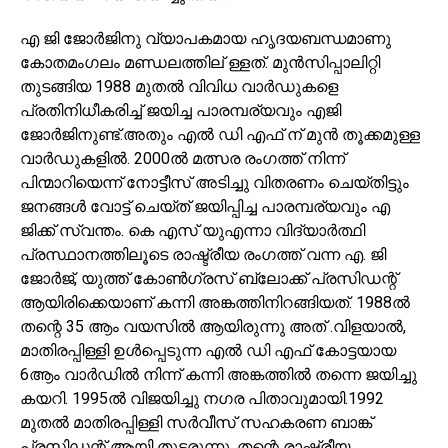
എ ജി ജോർജിനു വ്യാപകമായ ഹൃദയബന്ധമാണു
കോതമംഗലം മണ്ഡലത്തില് ള്ളത്. മുൻസിപ്പാലിറ്റി
തുടങ്ങിയ 1988 മുതൽ വിവിധ വാർഡുകളെ
പ്രതിനിധീകരിച്ച് ജയിച്ച പാരമ്പര്യവും എജി
ജോർജിനുണ്ട്.അതും എൽ ഡി എഫ് ന് മുൻ തൂക്കമുള്ള
വാർഡുകളിൽ. 2000ൽ മത്സര രംഗത്ത് നിന്ന്
പിന്മാറിയെന്ന് നോട്ടീസ് അടിച്ചു വിതരണം ചെയ്തിട്ടും
ജനങ്ങൾ വോട്ട് ചെയ്ത് ജയിപ്പിച്ച പാരമ്പര്യവും എ
ജിക്ക് സ്വന്തം. കെ എസ് യുഎന്നാ വിദ്യാർത്ഥി
പ്രസ്ഥാനത്തിലൂടെ രാഷ്ട്രീയ രംഗത്ത് വന്ന എ. ജി
ജോർജ്, യുത്ത് കോൺഗ്രസ്‌ ബ്ലോക്ക്‌ പ്രസിഡന്റ്
ആയിരിക്കെയാണ് കന്നി അങ്കത്തിനിറങ്ങിയത്. 1988ൽ
തന്റെ 35 ആം വയസിൽ ആയിരുന്നു അത് .വിളയാൽ,
മാതിരപ്പിള്ളി ഉൾപ്പെടുന്ന എൽ ഡി എഫ് കോട്ടയായ
6ആം വാർഡിൽ നിന്ന് കന്നി അങ്കത്തിൽ തന്നെ ജയിച്ചു
കയറി. 1995ൽ വിജയിച്ചു നഗര പിതാവുമായി.1992
മുതൽ മാതിരപ്പിള്ളി സർവീസ് സഹകരണ ബാങ്ക്
പ്രസിഡന്റ് ആയി തുടരുന്നു. തന്റെ രാഷ്ട്രീയ