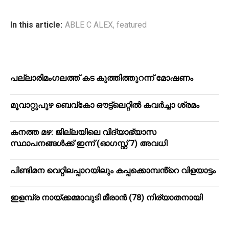
In this article:
ABLE C ALEX
,
featured
പ​ല്ലാ​രി​മം​ഗ​ല​ത്ത് ക​ട കു​ത്തി​ത്തുറ​ന്ന് മോ​ഷ​ണം
മൂ​വാ​റ്റു​പു​ഴ ബെ​വ്കോ ഔ​ട്ട്‌​ലെ​റ്റിൽ കവർച്ചാ ശ്രമം
കനത്ത മഴ: ജില്ലയിലെ വിദ്യാഭ്യാസ
സ്ഥാപനങ്ങള്‍ക്ക് ഇന്ന് (ഓഗസ്റ്റ് 7) അവധി
പിണ്ടിമന വെറ്റിലപ്പാറയിലും കപ്പക്കൊമ്പൻ്റെ വിളയാട്ടം
ഇളമ്പ്ര നായ്ക്കമ്മാവുടി മീരാൻ (78) നിര്യാതനായി