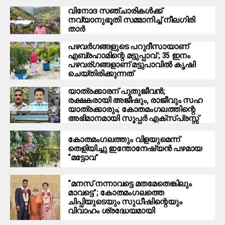
വിനോദ സഞ്ചാരികൾക്ക്
നവ്യാനുഭൂതി സമ്മാനിച്ച് നീലഗിരി
താർ
പഴവർഗങ്ങളുടെ പറുദീസായാണ്
എബ്രഹാമിന്റെ മട്ടുപ്പാവ് ; 35 ഇനം
പഴവര്ഗങ്ങളാണ് മട്ടുപാവിൽ കൃഷി
ചെയ്തിരിക്കുന്നത്
യാത്രക്കാരന് പുതുജീവൻ;
രക്ഷകരായി അജീഷും, രാജീവും സഹ
യാത്രക്കാരും; കോതമംഗലത്തിന്റെ
അഭിമാനമായി സൂപ്പർ എക്സ്പ്രസ്സ്
കോതമംഗലത്തും വിളയുമെന്ന്
തെളിയിച്ചു ഇന്തോനേഷ്യൻ പഴമായ
“മട്ടോവ”
“മനസ് നന്നാവട്ടെ മതമേതെങ്കിലും
മാവട്ടെ”; കോതമംഗലത്തെ
ചിപ്പിയുടെയും സുധീഷിന്റെയും
വിവാഹം ശ്രദ്ധേയമായി