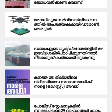
ബോധവല്‍ക്കരണ ക്ലാസ്
അ​ന​ധി​കൃ​ത​ ​സ​ർ​വ്വേ​യ്ക്കി​ടെ വ​ന​
ത്തി​ൽ​ അപ്രത്യക്ഷമായി ​ഡ്രോ​ൺ,​
തെ​ര​ച്ചിൽ
ഡാമുകളുടെ വൃഷ്ടിപ്രദേശങ്ങളില്‍ മഴ
ഇടവിട്ട് ശക്തിപ്രാപിക്കുന്നതിനാല്‍
നീരൊഴുക്ക് ശക്തമായി തുടരുന്നു
കനത്ത മഴ: ജില്ലയിലെ
വിദ്യാഭ്യാസ സ്ഥാപനങ്ങൾക്ക്
നാളെ (ഓഗസ്റ്റ് 5) അവധി
പോലീസ് സ്റ്റേഷനുകളിൽ
സൂക്ഷിച്ചിട്ടുള്ള 29 വാഹനങ്ങൾ ലേലം