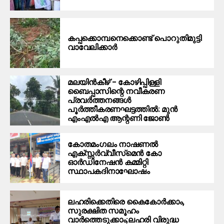
കപ്പക്കൊമ്പനെക്കൊണ്ട് പൊറുതിമുട്ടി
വാവേലിക്കാർ
മലയിന്‍കീഴ് – കോഴിപ്പിള്ളി
ബൈപ്പാസിന്റെ നവീകരണ
പ്രവര്‍ത്തനങ്ങള്‍
പൂര്‍ത്തീകരണഘട്ടത്തില്‍: മുന്‍
എംഎല്‍എ ആന്റണി ജോണ്‍
കോതമംഗലം നാഷണല്‍
എക്സ്സര്‍വ്വീസ്‌മെന്‍ കോ
ഓര്‍ഡിനേഷന്‍ കമ്മിറ്റി
സ്ഥാപകദിനാഘോഷം
ലഹരിക്കെതിരെ കൈകോര്‍ക്കാം,
സുരക്ഷിത സമൂഹം
വാര്‍ത്തെടുക്കാം;ലഹരി വിരുദ്ധ