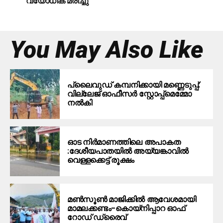
വയോധിക മരിച്ചു
You May Also Like
പ്ലൈവുഡ് കമ്പനിക്കായി മണ്ണെടുപ്പ്:
വില്ലേജ് ഓഫീസർ സ്റ്റോപ്പ്മെമ്മോ
നൽകി
ഓട നിർമാണത്തിലെ അപാകത
:ദേശീയപാതയിൽ അയ്യങ്കാവിൽ
വെള്ളക്കെട്ട് രൂക്ഷം
മൺസൂൺ മാജിക്കിൽ ആവേശമായി
മാമലക്കണ്ടം–കൊയ്‌നിപ്പാറ ഓഫ്
റോഡ് ഡ്രൈവ്