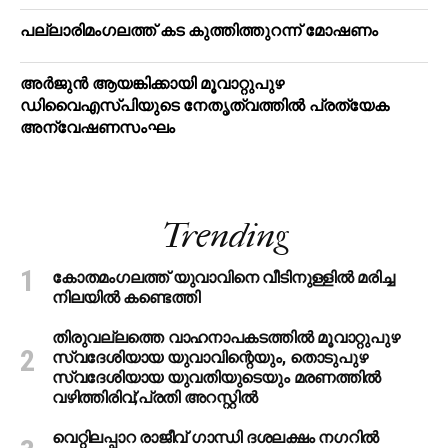
പ​ല്ലാ​രി​മം​ഗ​ല​ത്ത് ക​ട കു​ത്തി​ത്തുറ​ന്ന് മോ​ഷ​ണം
അര്‍ജുന്‍ ആയങ്കിക്കായി മൂവാറ്റുപുഴ
ഡിവൈഎസ്പിയുടെ നേതൃത്വത്തില്‍ പ്രത്യേക
അന്വേഷണസംഘം
Trending
കോതമംഗലത്ത് യുവാവിനെ വീടിനുള്ളിൽ മരിച്ച
നിലയിൽ കണ്ടെത്തി
തിരുവല്ലത്തെ വാഹനാപകടത്തില്‍ മൂവാറ്റുപുഴ
സ്വദേശിയായ യുവാവിന്റെയും, തൊടുപുഴ
സ്വദേശിയായ യുവതിയുടെയും മരണത്തില്‍
വഴിത്തിരിവ്;പ്രതി അറസ്റ്റില്‍
വെറ്റിലപ്പാറ രാജീവ് ഗാന്ധി ദശലക്ഷം നഗറിൽ