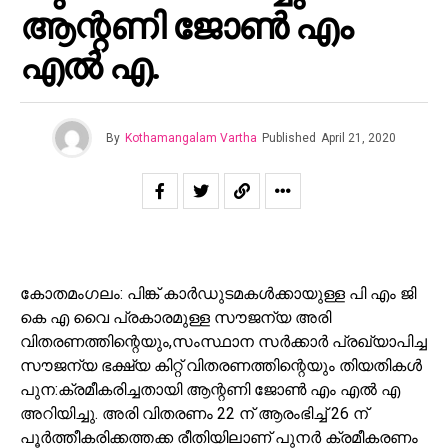
ആന്റണി ജോൺ എം
എൽ എ.
By
Kothamangalam Vartha
Published
April 21, 2020
കോതമംഗലം: പിങ്ക് കാർഡുടമകൾക്കായുള്ള പി എം ജി
കെ എ വൈ പ്രകാരമുള്ള സൗജന്യ അരി
വിതരണത്തിന്റെയും,സംസ്ഥാന സർക്കാർ പ്രഖ്യാപിച്ച
സൗജന്യ ഭക്ഷ്യ കിറ്റ് വിതരണത്തിന്റെയും തിയതികൾ
പുന:ക്രമീകരിച്ചതായി ആന്റണി ജോൺ എം എൽ എ
അറിയിച്ചു. അരി വിതരണം 22 ന് ആരംഭിച്ച് 26 ന്
പൂർത്തീകരിക്കത്തക്ക രീതിയിലാണ് പുനർ ക്രമീകരണം