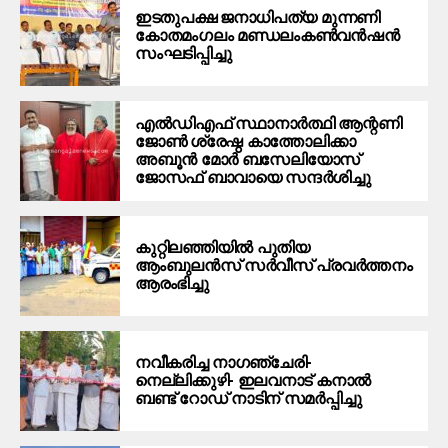
ഇടതുപക്ഷ ജനാധിപത്യ മുന്നണി
കോതമംഗലം മണ്ഡലംകൺവൻഷൻ
സംഘടിപ്പിച്ചു
എൽഡിഎഫ് സ്ഥാനാർത്ഥി ആന്റണി
ജോൺ ശ്രേഷ്ഠ കാത്തോലിക്കാ
അബൂൻ മോർ ബസേലിയോസ്
ജോസഫ് ബാവായെ സന്ദർശിച്ചു
കുറ്റിലഞ്ഞിയിൽ പുതിയ
ആംബുലൻസ് സർവീസ് പ്രവർത്തനം
ആരംഭിച്ചു
നവീകരിച്ച നാഗഞ്ചേരി-
നെല്ലിക്കുഴി- ഇലവനാട് കനാൽ
ബണ്ട് റോഡ് നാടിന് സമർപ്പിച്ചു