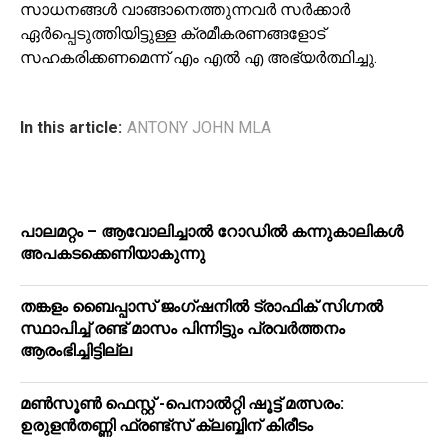
സാധനങ്ങൾ വാങ്ങാനെത്തുന്നവർ സർക്കാർ
ഏർപ്പെടുത്തിയിട്ടുള്ള ക്രമീകരണങ്ങളോട്
സഹകരിക്കണമെന്ന് എം എൽ എ അഭ്യർത്ഥിച്ചു.
In this article:
ANTONY JOHN MLA
പാലമറ്റം – ആവോലിച്ചാൽ റോഡിൽ കന്നുകാലികൾ
അപകടക്കെണിയാകുന്നു
തങ്കളം ബൈപ്പാസ് ജംഗ്ഷനിൽ ട്രാഫിക് സിഗ്നല്‍
സ്ഥാപിച്ച് രണ്ട് മാസം പിന്നിട്ടും പ്രവർത്തനം
ആരംഭിച്ചിട്ടില്ല
മൺസൂൺ ഫെസ്റ്റ് -പെനാൽറ്റി ഷൂട്ട് മത്സരം:
ഉരുളൻതണ്ണി ഫ്രണ്ട്സ് ക്ലബ്ബിന് കിരീടം