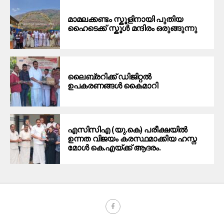
മാമലക്കണ്ടം സ്കൂളിനായി പുതിയ
ഹൈടെക്ക് സ്കൂൾ മന്ദിരം ഒരുങ്ങുന്നു
ലൈബ്രറിക്ക് ഡിജിറ്റൽ
ഉപകരണങ്ങൾ കൈമാറി
എസിസിഎ (യു.കെ) പരീക്ഷയിൽ
ഉന്നത വിജയം കരസ്ഥമാക്കിയ ഹസ്ന
മോൾ കെ.എയ്ക്ക് ആദരം.