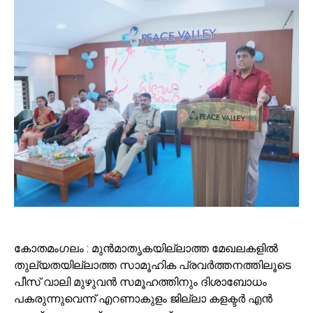
കോതമംഗലം : മുൻമാതൃകയില്ലാത്ത മേഖലകളിൽ
തുല്യതയില്ലാത്ത സാമൂഹിക പ്രവർത്തനത്തിലൂടെ
പീസ് വാലി മുഴുവൻ സമൂഹത്തിനും ദിശാബോധം
പകരുന്നുവെന്ന് എറണാകുളം ജില്ലാ കളക്ടർ എൻ