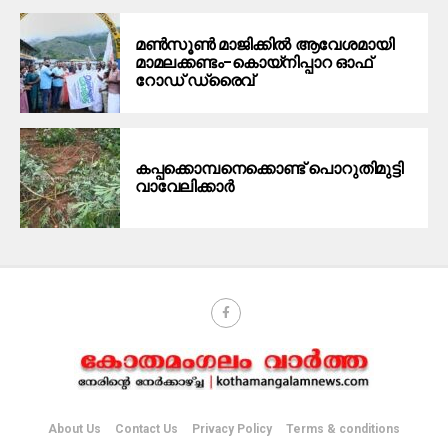
മൺസൂൺ മാജിക്കിൽ ആവേശമായി
മാമലക്കണ്ടം–കൊയ്‌നിപ്പാറ ഓഫ്
റോഡ് ഡ്രൈവ്
കപ്പക്കൊമ്പനെക്കൊണ്ട് പൊറുതിമുട്ടി
വാവേലിക്കാർ
About Us
Contact Us
Privacy Policy
Terms & conditions