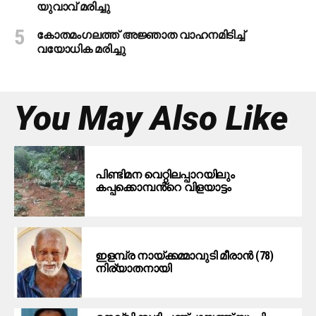
യുവാവ് മരിച്ചു
കോതമംഗലത്ത് അജ്ഞാത വാഹനമിടിച്ച്
വയോധിക മരിച്ചു
You May Also Like
പിണ്ടിമന വെറ്റിലപ്പാറയിലും
കപ്പക്കൊമ്പൻ്റെ വിളയാട്ടം
ഇളമ്പ്ര നായ്ക്കമ്മാവുടി മീരാൻ (78)
നിര്യാതനായി