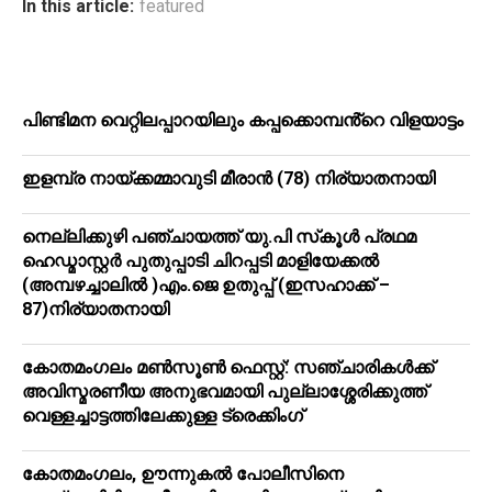
In this article:
featured
പിണ്ടിമന വെറ്റിലപ്പാറയിലും കപ്പക്കൊമ്പൻ്റെ വിളയാട്ടം
ഇളമ്പ്ര നായ്ക്കമ്മാവുടി മീരാൻ (78) നിര്യാതനായി
നെല്ലിക്കുഴി പഞ്ചായത്ത് യു.പി സ്‌കൂൾ പ്രഥമ
ഹെഡ്മാസ്റ്റർ പുതുപ്പാടി ചിറപ്പടി മാളിയേക്കൽ
(അമ്പഴച്ചാലിൽ )എം.ജെ ഉതുപ്പ് (ഇസഹാക്ക് –
87)നിര്യാതനായി
കോതമംഗലം മൺസൂൺ ഫെസ്റ്റ്: സഞ്ചാരികൾക്ക്
അവിസ്മരണീയ അനുഭവമായി പുല്ലാശ്ശേരിക്കുത്ത്
വെള്ളച്ചാട്ടത്തിലേക്കുള്ള ട്രെക്കിംഗ്
കോതമംഗലം, ഊന്നുകൽ പോലീസിനെ