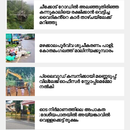
ചീക്കോട് റോഡിൽ അലഞ്ഞുതിരിഞ്ഞ
കന്നുകാലിയെ രക്ഷിക്കാൻ വെട്ടിച്ച
വൈദികൻ്റെ കാർ താഴ്ചയിലേക്ക്
മറിഞ്ഞു
മഴക്കാലപൂർവ്വ ശുചീകരണം പാളി;
കോതമംഗലത്ത് മാലിന്യക്കൂമ്പാരം
പ്ലൈവുഡ് കമ്പനിക്കായി മണ്ണെടുപ്പ്:
വില്ലേജ് ഓഫീസർ സ്റ്റോപ്പ്മെമ്മോ
നൽകി
ഓട നിർമാണത്തിലെ അപാകത
:ദേശീയപാതയിൽ അയ്യങ്കാവിൽ
വെള്ളക്കെട്ട് രൂക്ഷം