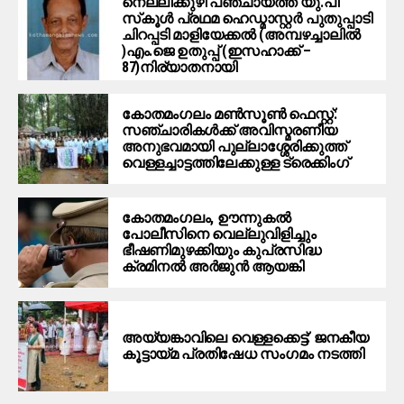
നെല്ലിക്കുഴി പഞ്ചായത്ത് യു.പി
സ്‌കൂൾ പ്രഥമ ഹെഡ്മാസ്റ്റർ പുതുപ്പാടി
ചിറപ്പടി മാളിയേക്കൽ (അമ്പഴച്ചാലിൽ
)എം.ജെ ഉതുപ്പ് (ഇസഹാക്ക് –
87)നിര്യാതനായി
കോതമംഗലം മൺസൂൺ ഫെസ്റ്റ്:
സഞ്ചാരികൾക്ക് അവിസ്മരണീയ
അനുഭവമായി പുല്ലാശ്ശേരിക്കുത്ത്
വെള്ളച്ചാട്ടത്തിലേക്കുള്ള ട്രെക്കിംഗ്
കോതമംഗലം, ഊന്നുകൽ
പോലീസിനെ വെല്ലുവിളിച്ചും
ഭീഷണിമുഴക്കിയും കുപ്രസിദ്ധ
ക്രമിനല്‍ അര്‍ജുന്‍ ആയങ്കി
അയ്യങ്കാവിലെ വെള്ളക്കെട്ട്: ജനകീയ
കൂട്ടായ്മ പ്രതിഷേധ സംഗമം നടത്തി