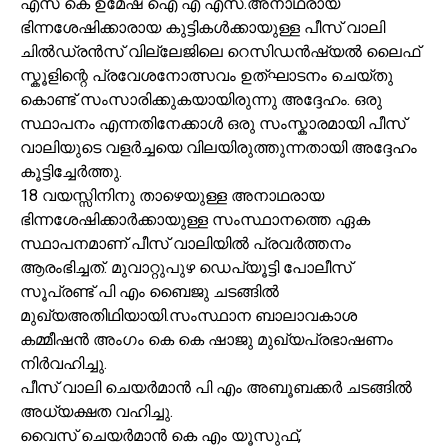
എസ് കെ ഉമേഷ്‌ ഐ എ എസ്.അനാഥരായ
ഭിന്നശേഷിക്കാരായ കുട്ടികൾക്കായുള്ള പീസ് വാലി
ചിൽഡ്രൻസ് വില്ലേജിലെ റെസിഡൻഷ്യൽ ലൈഫ്
സ്കൂളിന്റെ പ്രവേശനോത്സവം ഉത്ഘാടനം ചെയ്തു
കൊണ്ട് സംസാരിക്കുകയായിരുന്നു അദ്ദേഹം. ഒരു
സ്ഥാപനം എന്നതിനേക്കാൾ ഒരു സംസ്കാരമായി പീസ്
വാലിയുടെ വളർച്ചയെ വിലയിരുത്തുന്നതായി അദ്ദേഹം
കൂട്ടിച്ചേർത്തു.
18 വയസ്സിനിനു താഴെയുള്ള അനാഥരായ
ഭിന്നശേഷിക്കാർക്കായുള്ള സംസ്ഥാനത്തെ ഏക
സ്ഥാപനമാണ് പീസ് വാലിയിൽ പ്രവർത്തനം
ആരംഭിച്ചത്. മുവാറ്റുപുഴ ഡെപ്യൂട്ടി പോലീസ്
സൂപ്രണ്ട് പി എം ബൈജു ചടങ്ങിൽ
മുഖ്യഅതിഥിയായി.സംസ്ഥാന ബാലാവകാശ
കമ്മീഷൻ അംഗം കെ കെ ഷാജു മുഖ്യപ്രഭാഷണം
നിർവഹിച്ചു.
പീസ് വാലി ചെയർമാൻ പി എം അബൂബക്കർ ചടങ്ങിൽ
അധ്യക്ഷത വഹിച്ചു.
വൈസ് ചെയർമാൻ കെ എം യൂസുഫ്,