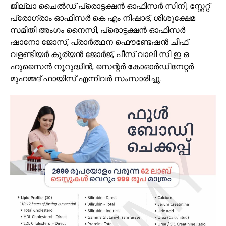
ജില്ലാ ചൈൽഡ് പ്രൊട്ടക്ഷൻ ഓഫിസർ സിനി, സ്റ്റേറ്റ്
പ്രോഗ്രാം ഓഫിസർ കെ എം നിഷാദ്, ശിശുക്ഷേമ
സമിതി അംഗം നൈസി, പ്രൊട്ടക്ഷൻ ഓഫിസർ
ഷാനോ ജോസ്, പ്രാർത്ഥന ഫൌണ്ടേഷൻ ചീഫ്
വളണ്ടിയർ കുര്യൻ ജോർജ്, പീസ് വാലി സി ഇ ഒ
ഹുസൈൻ നൂറുദ്ധീൻ, സെന്റർ കോഓർഡിനേറ്റർ
മുഹമ്മദ്‌ ഫായിസ് എന്നിവർ സംസാരിച്ചു.