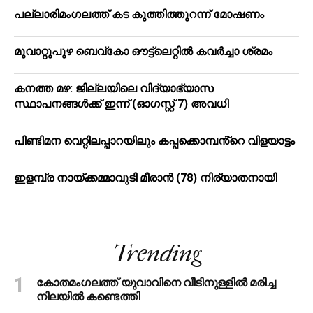
പ​ല്ലാ​രി​മം​ഗ​ല​ത്ത് ക​ട കു​ത്തി​ത്തുറ​ന്ന് മോ​ഷ​ണം
മൂ​വാ​റ്റു​പു​ഴ ബെ​വ്കോ ഔ​ട്ട്‌​ലെ​റ്റിൽ കവർച്ചാ ശ്രമം
കനത്ത മഴ: ജില്ലയിലെ വിദ്യാഭ്യാസ
സ്ഥാപനങ്ങള്‍ക്ക് ഇന്ന് (ഓഗസ്റ്റ് 7) അവധി
പിണ്ടിമന വെറ്റിലപ്പാറയിലും കപ്പക്കൊമ്പൻ്റെ വിളയാട്ടം
ഇളമ്പ്ര നായ്ക്കമ്മാവുടി മീരാൻ (78) നിര്യാതനായി
Trending
കോതമംഗലത്ത് യുവാവിനെ വീടിനുള്ളിൽ മരിച്ച
നിലയിൽ കണ്ടെത്തി