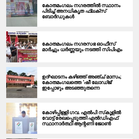
കോതമംഗലം നഗരത്തിൽ സ്ഥാനം
പിടിച്ച് അനധികൃത ഫ്ലക്സ്
ബോർഡുകൾ
കോതമംഗലം നഗരസഭ ഓഫീസ്
മാർച്ചും ധർണ്ണയും നടത്തി സിപിഎം
ഉദ്ഘാടനം കഴിഞ്ഞ് അഞ്ച് മാസം;
കോതമംഗലത്തെ ‘ഷീ ലോഡ്ജ്’
ഇപ്പോഴും അടഞ്ഞുതന്നെ
കോഴിപ്പിള്ളി ഗവ. എല്‍പി സ്‌കൂളില്‍
വോട്ട് രേഖപ്പെടുത്തി എല്‍ഡിഎഫ്
സ്ഥാനാര്‍ത്ഥി ആന്റണി ജോണ്‍