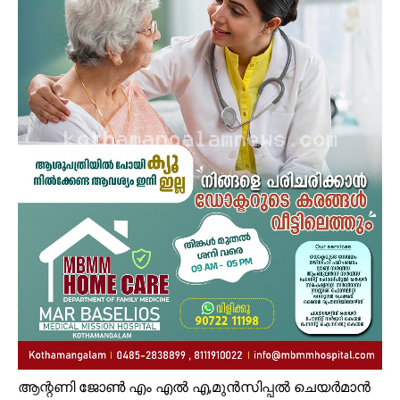
ആന്റണി ജോൺ എം എൽ എ,മുൻസിപ്പൽ ചെയർമാൻ