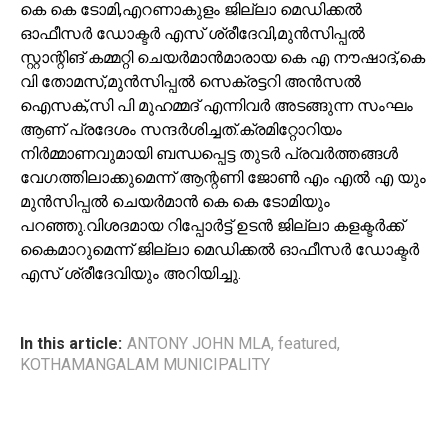
കെ കെ ടോമി,എറണാകുളം ജില്ലാ മെഡിക്കൽ
ഓഫീസർ ഡോക്ടർ എസ് ശ്രീദേവി,മുൻസിപ്പൽ
സ്റ്റാന്റിങ് കമ്മറ്റി ചെയർമാൻമാരായ കെ എ നൗഷാദ്,കെ
വി തോമസ്,മുൻസിപ്പൽ സെക്രട്ടറി അൻസൽ
ഐസക്,സി പി മുഹമ്മദ്‌ എന്നിവർ അടങ്ങുന്ന സംഘം
ആണ് പ്രദേശം സന്ദർശിച്ചത്.ക്രമിറ്റോറിയം
നിർമ്മാണവുമായി ബന്ധപ്പെട്ട തുടർ പ്രവർത്തങ്ങൾ
വേഗത്തിലാക്കുമെന്ന് ആന്റണി ജോൺ എം എൽ എ യും
മുൻസിപ്പൽ ചെയർമാൻ കെ കെ ടോമിയും
പറഞ്ഞു.വിശദമായ റിപ്പോർട്ട് ഉടൻ ജില്ലാ കളക്ടർക്ക്
കൈമാറുമെന്ന് ജില്ലാ മെഡിക്കൽ ഓഫീസർ ഡോക്ടർ
എസ് ശ്രീദേവിയും അറിയിച്ചു.
In this article:
ANTONY JOHN MLA
,
featured
,
KOTHAMANGALAM MUNICIPALITY