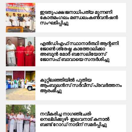
ഇടതുപക്ഷ ജനാധിപത്യ മുന്നണി
കോതമംഗലം മണ്ഡലംകൺവൻഷൻ
സംഘടിപ്പിച്ചു
എൽഡിഎഫ് സ്ഥാനാർത്ഥി ആന്റണി
ജോൺ ശ്രേഷ്ഠ കാത്തോലിക്കാ
അബൂൻ മോർ ബസേലിയോസ്
ജോസഫ് ബാവായെ സന്ദർശിച്ചു
കുറ്റിലഞ്ഞിയിൽ പുതിയ
ആംബുലൻസ് സർവീസ് പ്രവർത്തനം
ആരംഭിച്ചു
നവീകരിച്ച നാഗഞ്ചേരി-
നെല്ലിക്കുഴി- ഇലവനാട് കനാൽ
ബണ്ട് റോഡ് നാടിന് സമർപ്പിച്ചു