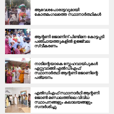
ആവേശപോരാട്ടവുമായി
കോതമംഗലത്തെ സ്ഥാനാര്‍ത്ഥികള്‍
ആന്റണി ജോണിന് പിണ്ടിമന കോട്ടപ്പടി
പഞ്ചായത്തുകളിൽ ഉജ്ജ്വല
സ്വീകരണം
നാടിന്റെയാകെ സ്നേഹവായ്പുകൾ
ഏറ്റുവാങ്ങി എൽഡിഎഫ്
സ്ഥാനാർത്ഥി ആന്റണി ജോണിന്റെ
പര്യടനം
എൽഡിഎഫ് സ്ഥാനാർഥി ആന്റണി
ജോൺ മണ്ഡലത്തിലെ വിവിധ
സ്ഥാപനങ്ങളും കലാലയങ്ങളും
സന്ദർശിച്ചു.