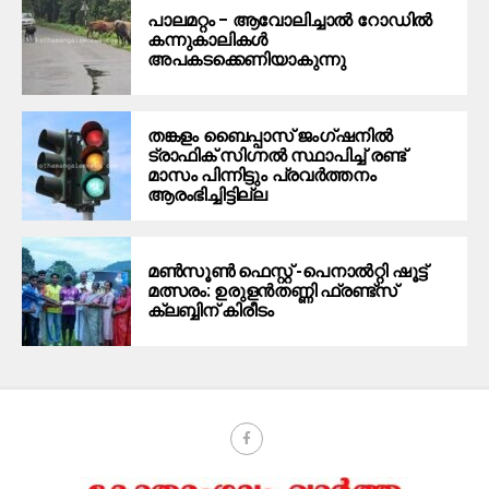
പാലമറ്റം – ആവോലിച്ചാൽ റോഡിൽ
കന്നുകാലികൾ
അപകടക്കെണിയാകുന്നു
തങ്കളം ബൈപ്പാസ് ജംഗ്ഷനിൽ
ട്രാഫിക് സിഗ്നല്‍ സ്ഥാപിച്ച് രണ്ട്
മാസം പിന്നിട്ടും പ്രവർത്തനം
ആരംഭിച്ചിട്ടില്ല
മൺസൂൺ ഫെസ്റ്റ് -പെനാൽറ്റി ഷൂട്ട്
മത്സരം: ഉരുളൻതണ്ണി ഫ്രണ്ട്സ്
ക്ലബ്ബിന് കിരീടം