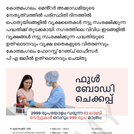
കോതമംഗലം: മെൻ്റർ അക്കാഡമിയുടെ
നേതൃത്വത്തിൽ പരിസ്ഥിതി ദിനത്തിൽ
പൊതുയിടങ്ങളിൽ വൃക്ഷതൈകൾ നട്ടു സംരക്ഷിക്കുന്ന
പദ്ധതിക്ക് തുടക്കമായി. നഗരത്തിലെ വിവിധ ഇടങ്ങളിൽ
വൃക്ഷങ്ങൾ നട്ടു സംരക്ഷിക്കുന്ന പദ്ധതിയുടെ
ഉത്ഘാടനവും വൃക്ഷ തൈകളുടെ വിതരണവും
കോതമംഗലം ഫോറസ്റ്റ് റേഞ്ച് ഓഫീസർ
പി എ ജലീൽ ഉത്ഘാടനവും ചെയ്തു.