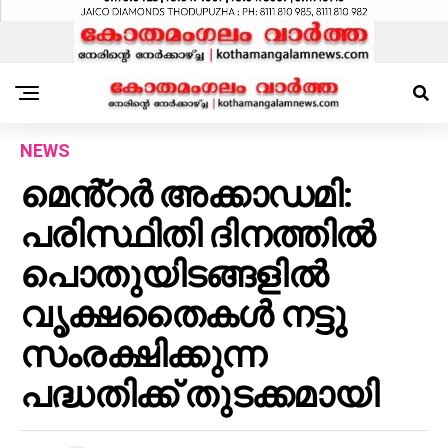
NEWS
മെൻ്റർ അക്കാഡമി:
പരിസ്ഥിതി ദിനത്തിൽ
പൊതുയിടങ്ങളിൽ
വൃക്ഷതൈകൾ നട്ടു
സംരക്ഷിക്കുന്ന
പദ്ധതിക്ക് തുടക്കമായി