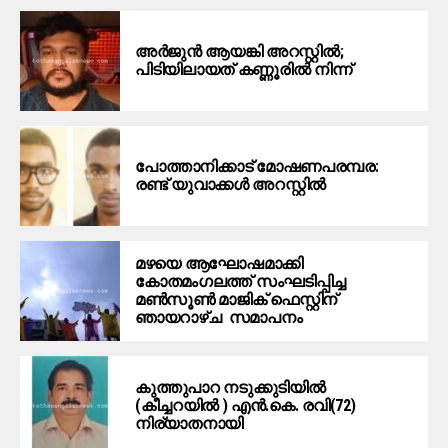
അർജുൻ ആയങ്കി അറസ്റ്റിൽ;
പിടിയിലായത് കണ്ണൂരിൽ നിന്ന്
പോത്താനിക്കാട് മോഷണപരമ്പര:
രണ്ട് യുവാക്കൾ അറസ്റ്റിൽ
മഴയെ ആഘോഷമാക്കി
കോതമംഗലത്ത് സംഘടിപ്പിച്ച
മൺസൂൺ മാജിക് ഫെസ്റ്റിന്
ഞായറാഴ്ച സമാപനം
കുത്തുപാറ നടുക്കുടിയിൽ
(കീച്ചറയിൽ ) എൻ.കെ. രവി(72)
നിര്യാതനായി