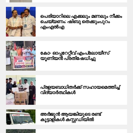
പെരിയാറിലെ എക്കലും മണലും നീക്കം
ചെയ്യണം: ഷിബു തെക്കുംപുറം
എംഎൽഎ
കോ- ഓപ്പറേറ്റീവ് എംപ്ലോയീസ്
യൂണിയൻ പ്രതിഷേധിച്ചു
പ്രളയബാധിതർക്ക് സഹായമെത്തിച്ച്
വിദ്യാർത്ഥികൾ
അർജുൻ ആയങ്കിയുടെ രണ്ട്
കൂട്ടാളികൾ കസ്റ്റഡിയിൽ