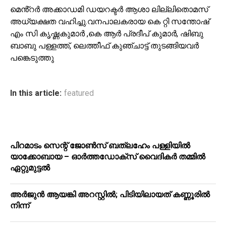
മെൻ്റർ അക്കാഡമി ഡയറക്ടർ ആശാ ലില്ലിതൊമസ്
അധ്യക്ഷത വഹിച്ചു.വനപാലകരായ കെ റ്റി സന്തോഷ്
എം സി കൃഷ്ണകുമാർ ,കെ ആർ പ്രദീപ് കുമാർ, ഷിബു
ബാബു പള്ളത്ത്, ലെത്തീഫ് കുഞ്ചാട്ട് തുടങ്ങിയവർ
പങ്കെടുത്തു
In this article:
featured
പിറമാടം സെന്റ് ജോണ്‍സ് ബത്ലഹേം പള്ളിയില്‍
യാക്കോബായ – ഓര്‍ത്തഡോക്‌സ് വൈദികര്‍ തമ്മില്‍
ഏറ്റുമുട്ടല്‍
അർജുൻ ആയങ്കി അറസ്റ്റിൽ; പിടിയിലായത് കണ്ണൂരിൽ
നിന്ന്