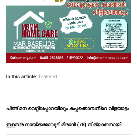
In this article:
featured
പിണ്ടിമന വെറ്റിലപ്പാറയിലും കപ്പക്കൊമ്പൻ്റെ വിളയാട്ടം
ഇളമ്പ്ര നായ്ക്കമ്മാവുടി മീരാൻ (78) നിര്യാതനായി