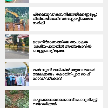
പ്ലൈവുഡ് കമ്പനിക്കായി മണ്ണെടുപ്പ്:
വില്ലേജ് ഓഫീസർ സ്റ്റോപ്പ്മെമ്മോ
നൽകി
ഓട നിർമാണത്തിലെ അപാകത
:ദേശീയപാതയിൽ അയ്യങ്കാവിൽ
വെള്ളക്കെട്ട് രൂക്ഷം
മൺസൂൺ മാജിക്കിൽ ആവേശമായി
മാമലക്കണ്ടം–കൊയ്‌നിപ്പാറ ഓഫ്
റോഡ് ഡ്രൈവ്
കപ്പക്കൊമ്പനെക്കൊണ്ട് പൊറുതിമുട്ടി
വാവേലിക്കാർ