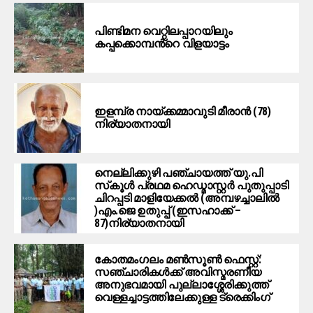
പിണ്ടിമന വെറ്റിലപ്പാറയിലും
കപ്പക്കൊമ്പൻ്റെ വിളയാട്ടം
ഇളമ്പ്ര നായ്ക്കമ്മാവുടി മീരാൻ (78)
നിര്യാതനായി
നെല്ലിക്കുഴി പഞ്ചായത്ത് യു.പി
സ്‌കൂൾ പ്രഥമ ഹെഡ്മാസ്റ്റർ പുതുപ്പാടി
ചിറപ്പടി മാളിയേക്കൽ (അമ്പഴച്ചാലിൽ
)എം.ജെ ഉതുപ്പ് (ഇസഹാക്ക് –
87)നിര്യാതനായി
കോതമംഗലം മൺസൂൺ ഫെസ്റ്റ്:
സഞ്ചാരികൾക്ക് അവിസ്മരണീയ
അനുഭവമായി പുല്ലാശ്ശേരിക്കുത്ത്
വെള്ളച്ചാട്ടത്തിലേക്കുള്ള ട്രെക്കിംഗ്