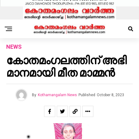
NEWS
കോ​ത​മം​ഗ​ല​ത്തി​ന് അ​ഭി​
മാ​ന​മാ​യി മീ​ത മാ​മ്മ​ൻ
By
Kothamangalam News
Published
October 8, 2023