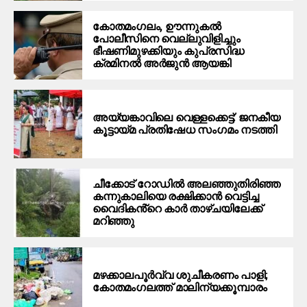
കോതമംഗലം, ഊന്നുകൽ
പോലീസിനെ വെല്ലുവിളിച്ചും
ഭീഷണിമുഴക്കിയും കുപ്രസിദ്ധ
ക്രമിനല്‍ അര്‍ജുന്‍ ആയങ്കി
അയ്യങ്കാവിലെ വെള്ളക്കെട്ട്: ജനകീയ
കൂട്ടായ്മ പ്രതിഷേധ സംഗമം നടത്തി
ചീക്കോട് റോഡിൽ അലഞ്ഞുതിരിഞ്ഞ
കന്നുകാലിയെ രക്ഷിക്കാൻ വെട്ടിച്ച
വൈദികൻ്റെ കാർ താഴ്ചയിലേക്ക്
മറിഞ്ഞു
മഴക്കാലപൂർവ്വ ശുചീകരണം പാളി;
കോതമംഗലത്ത് മാലിന്യക്കൂമ്പാരം