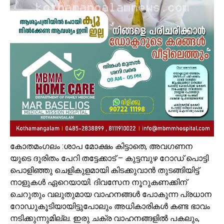
കോതമംഗലം :ശാപ മോക്ഷം കിട്ടാതെ, അവഗണന
യുടെ ദുരിതം പേറി തട്ടേക്കാട് – കുട്ടമ്പുഴ റോഡ് പൊട്ടി
പൊളിഞ്ഞു ചെളികുളമായി കിടക്കുവാൻ തുടങ്ങിയിട്ട്
നാളുകൾ ഏറെയായി. ദിവസേന നൂറുകണക്കിന്
ചെറുതും വലുതുമായ വാഹനങ്ങൾ പോകുന്ന പ്രധാന
റോഡുകൂടിയായിട്ടുപോലും അധികാരികൾ കണ്ട ഭാവം
നടിക്കുന്നുമില്ല. ഇരു ചക്ര വാഹനങ്ങളിൽ പകലും,