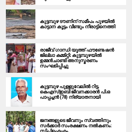
കുട്ടമ്പുഴ ടൗണിന് സമീപം പുഴയിൽ
കാട്ടാന കൂട്ടം വീണ്ടും നീരാട്ടിനെത്തി
രാജീവ് ഗാന്ധി യൂത്ത് ഫൗണ്ടേഷൻ
ജില്ലാ കമ്മിറ്റി: കുട്ടമ്പുഴയിൽ
ഉമ്മൻചാണ്ടി അനുസ്മരണം
സംഘടിപ്പിച്ചു
കുട്ടമ്പുഴ പുള്ളുവേലില്‍ റിട്ട.
കെഎസ്ഇബി ജീവനക്കാരന്‍ പി.ഒ
പാപ്പച്ചന്‍ (78) നിര്യാതനായി
ജനങ്ങളുടെ ജീവനും സ്വത്തിനും
സര്‍ക്കാര്‍ സംരക്ഷണം നല്‍കണം:
സിപിഐഎം