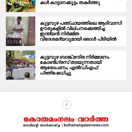
ക​ള്‍ കാ​ട്ടാ​ന​ക്കൂ​ട്ടം ത​ക​ര്‍​ത്തു
കുട്ടമ്പുഴ പഞ്ചായത്തിലെ ആദിവാസി
ഊരുകളിൽ വില്പനക്കെത്തിച്ച
ഇന്ത്യൻ നിർമ്മിത
വിദേശമദ്യവുമായി ഒരാൾ പിടിയിൽ
കുട്ടമ്പുഴ ബാങ്ക് മന്ദിര നിർമ്മാണം
കോണ്‍ഗ്രസ് തടയുന്നതായി
ആരോപണം; എൽഡിഎഫ്
പ്രതിഷേധിച്ചു