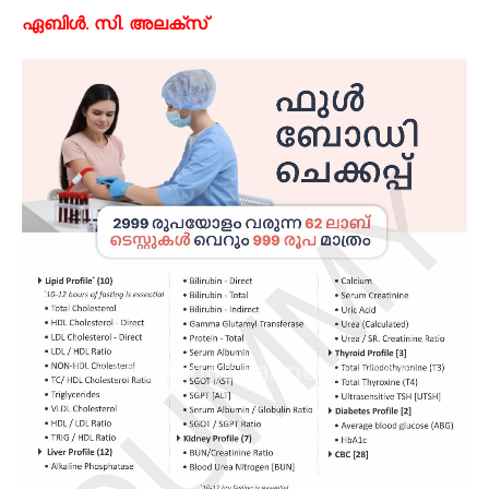
ഏബിൾ. സി. അലക്സ്‌