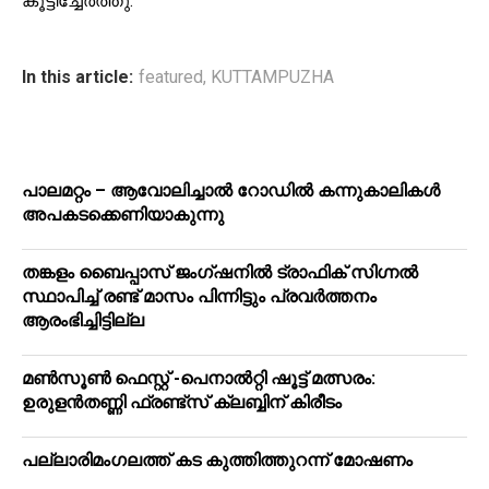
കൂട്ടിച്ചേർത്തു.
In this article:
featured
,
KUTTAMPUZHA
പാലമറ്റം – ആവോലിച്ചാൽ റോഡിൽ കന്നുകാലികൾ
അപകടക്കെണിയാകുന്നു
തങ്കളം ബൈപ്പാസ് ജംഗ്ഷനിൽ ട്രാഫിക് സിഗ്നല്‍
സ്ഥാപിച്ച് രണ്ട് മാസം പിന്നിട്ടും പ്രവർത്തനം
ആരംഭിച്ചിട്ടില്ല
മൺസൂൺ ഫെസ്റ്റ് -പെനാൽറ്റി ഷൂട്ട് മത്സരം:
ഉരുളൻതണ്ണി ഫ്രണ്ട്സ് ക്ലബ്ബിന് കിരീടം
പ​ല്ലാ​രി​മം​ഗ​ല​ത്ത് ക​ട കു​ത്തി​ത്തുറ​ന്ന് മോ​ഷ​ണം