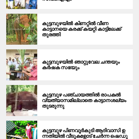
കുട്ടമ്പുഴയില്‍ കിണറ്റില്‍ വീണ
കാട്ടാനയെ കരക്ക് കയറ്റി കാട്ടിലേക്ക്
തുരത്തി
കുട്ടമ്പുഴയില്‍ ഞാറ്റുവേല ചന്തയും
കര്‍ഷക സഭയും
കുട്ടമ്പുഴ പഞ്ചായത്തില്‍ രാപകല്‍
വ്യത്യാസമില്ലാതെ കാട്ടാനശല്യം
തുടരുന്നു
കു​ട്ട​മ്പു​ഴ പി​ണ​വൂ​ര്‍​കു​ടി ആ​ദി​വാ​സി ഉ​
ന്ന​തി​യി​ല്‍ വീ​ടു​ക​ളോ​ട് ചേ​ര്‍​ന്ന ഷെ​ഡു​