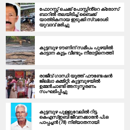
ഫോറസ്റ്റ് ചെക്ക് പോസ്റ്റിൻ്റെ ക്രോസ്
ബാറില്‍ തലയിടിച്ച് ബൈക്ക്
യാത്രികനായ ഇടുക്കി സ്വദേശി
യുവാവ് മരിച്ചു
കുട്ടമ്പുഴ ടൗണിന് സമീപം പുഴയിൽ
കാട്ടാന കൂട്ടം വീണ്ടും നീരാട്ടിനെത്തി
രാജീവ് ഗാന്ധി യൂത്ത് ഫൗണ്ടേഷൻ
ജില്ലാ കമ്മിറ്റി: കുട്ടമ്പുഴയിൽ
ഉമ്മൻചാണ്ടി അനുസ്മരണം
സംഘടിപ്പിച്ചു
കുട്ടമ്പുഴ പുള്ളുവേലില്‍ റിട്ട.
കെഎസ്ഇബി ജീവനക്കാരന്‍ പി.ഒ
പാപ്പച്ചന്‍ (78) നിര്യാതനായി