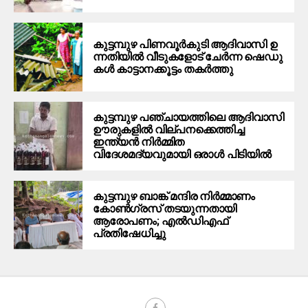
കു​ട്ട​മ്പു​ഴ പി​ണ​വൂ​ര്‍​കു​ടി ആ​ദി​വാ​സി ഉ​
ന്ന​തി​യി​ല്‍ വീ​ടു​ക​ളോ​ട് ചേ​ര്‍​ന്ന ഷെ​ഡു​
ക​ള്‍ കാ​ട്ടാ​ന​ക്കൂ​ട്ടം ത​ക​ര്‍​ത്തു
കുട്ടമ്പുഴ പഞ്ചായത്തിലെ ആദിവാസി
ഊരുകളിൽ വില്പനക്കെത്തിച്ച
ഇന്ത്യൻ നിർമ്മിത
വിദേശമദ്യവുമായി ഒരാൾ പിടിയിൽ
കുട്ടമ്പുഴ ബാങ്ക് മന്ദിര നിർമ്മാണം
കോണ്‍ഗ്രസ് തടയുന്നതായി
ആരോപണം; എൽഡിഎഫ്
പ്രതിഷേധിച്ചു