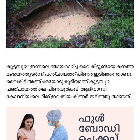
കുട്ടമ്പുഴ : ഇന്നലെ ഞായറാഴ്ച്ച വൈകിട്ടുണ്ടായ കനത്ത
മഴയെത്തുടർന്ന് പഞ്ചായത്ത് കിണർ ഇടിഞ്ഞു താണു.
വൈകിട്ട് അഞ്ചരയോടുകൂടിയാണ് കുട്ടമ്പുഴ
പഞ്ചായത്തിലെ പിണവൂർകുടി ആദിവാസി
കോളനിയിലെ റിങ് ഇറക്കിയ കിണർ ഇടിഞ്ഞു താണത്.