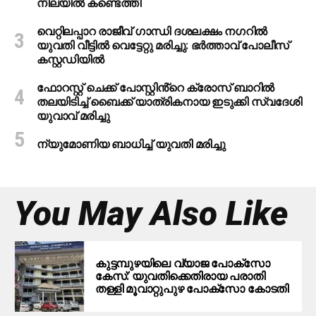
നിലയിൽ കണ്ടെത്തി
വെറ്റിലപ്പാറ രാജീവ് ഗാന്ധി ദശലക്ഷം നഗറിൽ
യുവതി വീട്ടിൽ വെട്ടേറ്റു മരിച്ചു: ഭർത്താവ് പോലീസ്
കസ്റ്റഡിയിൽ
ഫോറസ്റ്റ് ചെക്ക് പോസ്റ്റിൻ്റെ ക്രോസ് ബാറില്‍
തലയിടിച്ച് ബൈക്ക് യാത്രികനായ ഇടുക്കി സ്വദേശി
യുവാവ് മരിച്ചു
ന്യുമോണിയ ബാധിച്ച് യുവതി മരിച്ചു
You May Also Like
കുട്ടമ്പുഴയിലെ വ്യാജ പോക്‌സോ
കേസ്: യുവതിക്കെതിരായ പരാതി
തള്ളി മൂവാറ്റുപുഴ പോക്‌സോ കോടതി