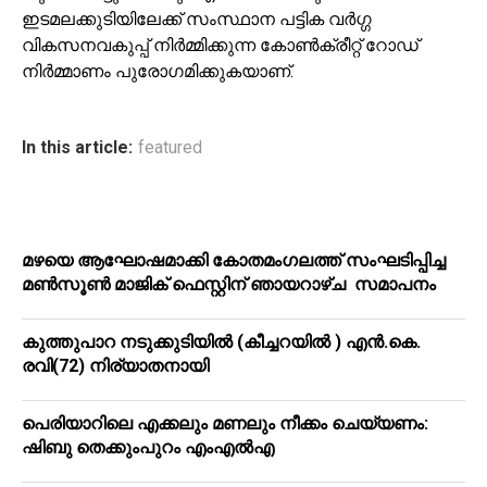
ഇടമലക്കുടിയിലേക്ക് സംസ്ഥാന പട്ടിക വർഗ്ഗ
വികസനവകുപ്പ് നിർമ്മിക്കുന്ന കോൺക്രീറ്റ് റോഡ്
നിർമ്മാണം പുരോഗമിക്കുകയാണ്.
In this article:
featured
മഴയെ ആഘോഷമാക്കി കോതമംഗലത്ത് സംഘടിപ്പിച്ച
മൺസൂൺ മാജിക് ഫെസ്റ്റിന് ഞായറാഴ്ച സമാപനം
കുത്തുപാറ നടുക്കുടിയിൽ (കീച്ചറയിൽ ) എൻ.കെ.
രവി(72) നിര്യാതനായി
പെരിയാറിലെ എക്കലും മണലും നീക്കം ചെയ്യണം:
ഷിബു തെക്കുംപുറം എംഎൽഎ