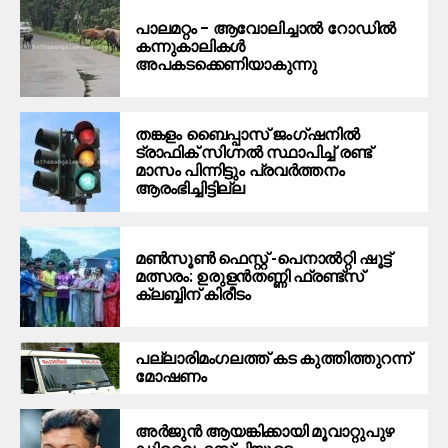
പാലമറ്റം – ആവോലിച്ചാൽ റോഡിൽ
കന്നുകാലികൾ
അപകടക്കെണിയാകുന്നു
തങ്കളം ബൈപ്പാസ് ജംഗ്ഷനിൽ
ട്രാഫിക് സിഗ്നല്‍ സ്ഥാപിച്ച് രണ്ട്
മാസം പിന്നിട്ടും പ്രവർത്തനം
ആരംഭിച്ചിട്ടില്ല
മൺസൂൺ ഫെസ്റ്റ് -പെനാൽറ്റി ഷൂട്ട്
മത്സരം: ഉരുളൻതണ്ണി ഫ്രണ്ട്സ്
ക്ലബ്ബിന് കിരീടം
പ​ല്ലാ​രി​മം​ഗ​ല​ത്ത് ക​ട കു​ത്തി​ത്തുറ​ന്ന്
മോ​ഷ​ണം
അര്‍ജുന്‍ ആയങ്കിക്കായി മൂവാറ്റുപുഴ