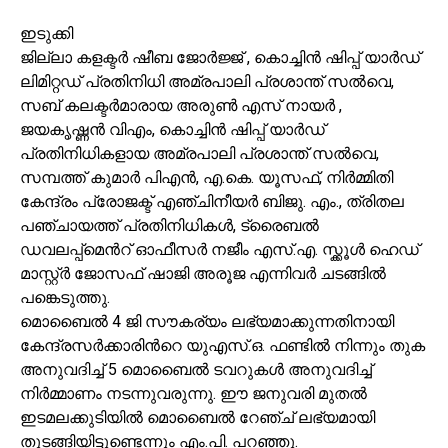
ഇടുക്കി
ജില്ലാ കളക്ടർ ഷീബ ജോർജ്ജ് , കൊച്ചിൻ ഷിപ്പ് യാർഡ്
ലിമിറ്റഡ് പ്രതിനിധി അമ്രപാലി പ്രശാന്ത് സല്‍വെ,
സബ് കലക്ടർമാരായ അരുൺ എസ് നായർ ,
ജയകൃഷ്ണൻ വിഎം, കൊച്ചിൻ ഷിപ്പ് യാർഡ്
പ്രതിനിധികളായ അമ്രപാലി പ്രശാന്ത് സല്‍വെ,
സമ്പത്ത് കുമാർ പിഎൻ, എ.കെ. യൂസഫ്, നിർമ്മിതി
കേന്ദ്രം പ്രോജക്ട് എഞ്ചിനീയർ ബിജു. എം., ത്രിതല
പഞ്ചായത്ത് പ്രതിനിധികൾ, ട്രൈബൽ
ഡവലപ്പ്മെൻറ് ഓഫീസർ നജീം എസ്.എ. സ്ക്കൂൾ ഹെഡ്
മാസ്റ്റ്ർ ജോസഫ് ഷാജി അരൂജ എന്നിവർ ചടങ്ങിൽ
പങ്കെടുത്തു.
മൊബൈൽ 4 ജി സൗകര്യം ലഭ്യമാക്കുന്നതിനായി
കേന്ദ്രസർക്കാരിൻറെ യുഎസ്.ഒ. ഫണ്ടിൽ നിന്നും തുക
അനുവദിച്ച് 5 മൊബൈൽ ടവറുകൾ അനുവദിച്ച്
നിർമ്മാണം നടന്നുവരുന്നു. ഈ ജനുവരി മുതൽ
ഇടമലക്കുടിയിൽ മൊബൈൽ റേഞ്ച് ലഭ്യമായി
തുടങ്ങിയിട്ടുണ്ടെന്നും എം.പി. പറഞ്ഞു.