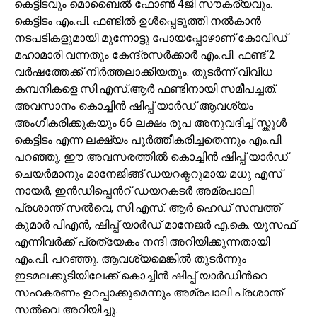
കെട്ടിടവും മൊബൈൽ ഫോൺ 4ജി സൗകര്യവും.
കെട്ടിടം എം.പി. ഫണ്ടിൽ ഉൾപ്പെടുത്തി നൽകാൻ
നടപടികളുമായി മുന്നോട്ടു പോയപ്പോഴാണ് കോവിഡ്
മഹാമാരി വന്നതും കേന്ദ്രസർക്കാർ എം.പി. ഫണ്ട് 2
വർഷത്തേക്ക് നിർത്തലാക്കിയതും. തുടർന്ന് വിവിധ
കമ്പനികളെ സി.എസ്.ആർ ഫണ്ടിനായി സമീപച്ചത്.
അവസാനം കൊച്ചിൻ ഷിപ്പ് യാർഡ് ആവശ്യം
അംഗീകരിക്കുകയും 66 ലക്ഷം രൂപ അനുവദിച്ച് സ്ക്കൂൾ
കെട്ടിടം എന്ന ലക്ഷ്യം പൂർത്തീകരിച്ചതെന്നും എം.പി.
പറഞ്ഞു. ഈ അവസരത്തിൽ കൊച്ചിൻ ഷിപ്പ് യാർഡ്
ചെയർമാനും മാനേജിങ്ങ് ഡയറക്ടറുമായ മധു എസ്
നായർ, ഇൻഡിപ്പെൻറ് ഡയറകടർ അമ്രപാലി
പ്രശാന്ത് സല്‍വെ, സി.എസ്. ആർ ഹെഡ് സമ്പത്ത്
കുമാർ പിഎൻ, ഷിപ്പ് യാർഡ് മാനേജർ എ.കെ. യൂസഫ്
എന്നിവർക്ക് പ്രത്യേകം നന്ദി അറിയിക്കുന്നതായി
എം.പി. പറഞ്ഞു. ആവശ്യമെങ്കിൽ തുടർന്നും
ഇടമലക്കുടിയിലേക്ക് കൊച്ചിൻ ഷിപ്പ് യാർഡിൻറെ
സഹകരണം ഉറപ്പാക്കുമെന്നും അമ്രപാലി പ്രശാന്ത്
സല്‍വെ അറിയിച്ചു.