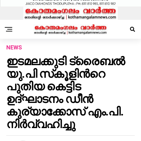
NEWS
ഇടമലക്കുടി ട്രൈബൽ
യു.പി സ്‌കൂളിൻറെ
പുതിയ കെട്ടിട
ഉദ്ഘാടനം ഡീൻ
കുര്യാക്കോസ് എം.പി.
നിർവ്വഹിച്ചു