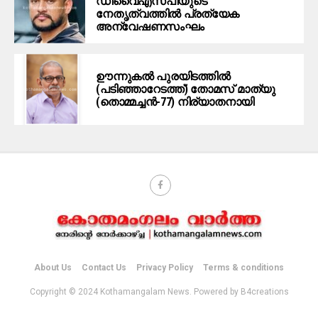
ഡിവൈഎസ്പിയുടെ
നേതൃത്വത്തില്‍ പ്രത്യേക
അന്വേഷണസംഘം
ഊന്നുകല്‍ പുരയിടത്തില്‍
(പടിഞ്ഞാറേടത്ത്) തോമസ് മാത്യു
(തൊമ്മച്ചന്‍-77) നിര്യാതനായി
About Us
Contact Us
Privacy Policy
Terms & conditions
Copyright © 2024 Kothamangalam News. Powered by B4creations