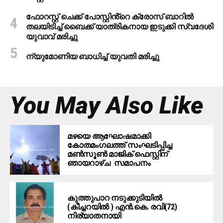
ഫോറസ്റ്റ് ചെക്ക് പോസ്റ്റിൻ്റെ ക്രോസ് ബാറില്‍
തലയിടിച്ച് ബൈക്ക് യാത്രികനായ ഇടുക്കി സ്വദേശി
യുവാവ് മരിച്ചു
ന്യുമോണിയ ബാധിച്ച് യുവതി മരിച്ചു
You May Also Like
മഴയെ ആഘോഷമാക്കി
കോതമംഗലത്ത് സംഘടിപ്പിച്ച
മൺസൂൺ മാജിക് ഫെസ്റ്റിന്
ഞായറാഴ്ച സമാപനം
കുത്തുപാറ നടുക്കുടിയിൽ
(കീച്ചറയിൽ ) എൻ.കെ. രവി(72)
നിര്യാതനായി