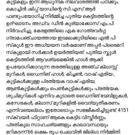
കുട്ടികളും ഇനി ആധൂനിക നിലവാരത്തിൽ പഠിക്കും.
കൊച്ചിന്‍ ഷിപ്പ് യാഡിന്റെ സി എസ് ആർ
ഫണ്ടുപയോഗിച്ച് നിർമ്മിച്ച പുതിയ കെട്ടിടത്തിന്റെ
ഉദ്‌ഘാടനം അഡ്വ. ഡീൻ കുര്യാക്കോസ് എം.പി
നിർവഹിച്ചു. കേരളത്തിലെ ഏക ഗോത്രവർഗ്ഗ
ഗ്രാമപഞ്ചായത്തായ ഇടമലക്കുടിയിലെ എൽ പി
സ്‌കൂൾ ഈ അധ്യയന വർഷമാണ് അപ്പർ പ്രൈമറി
സ്‌കൂളായി സർക്കാർ ഉയർത്തിയത്. പുതിയ സ്കൂൾ
കെട്ടിടത്തിൽ ആവശ്യമെങ്കിൽ ഹാൾ ആക്കി
ഉപയോഗിക്കാവുന്ന തരത്തിലുള്ള അഞ്ച് ക്ലാസ്സ്
മുറികൾ, ഡൈനിങ് ഹാൾ, കിച്ചൺ, വാഷ് ഏരിയ ,
കുട്ടികൾക്കുള്ള പ്രത്യേക വാഷ് ഏരിയ,
ആൺകുട്ടികൾക്കും പെൺകുട്ടികൾക്കും പ്രത്യേക
ശുചിമുറികൾ എന്നിവ കൂടാതെ ഡൈനിങ് ടേബിളുകൾ,
കസേരകൾ, ക്ലാസ് മുറികളിൽ വൈദ്യുതീകരണം
എന്നിവയെല്ലാം ഇതോടൊപ്പം സജ്ജീകരിച്ചിട്ടുണ്ട്. 4151
സ്‌ക്വയർ ഫിറ്റാണ് ആകെ കെട്ടിട വിസ്തീർണ്ണം.
പ്രതികൂല സാഹചര്യങ്ങളും കാലാവസ്ഥയും
മറികടന്ന് 66 ലക്ഷം രൂപ ചെലവിൽ ജില്ലാ നിർമ്മിതി