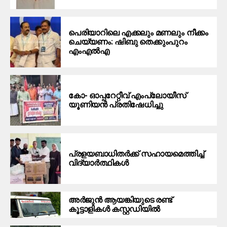
പെരിയാറിലെ എക്കലും മണലും നീക്കം
ചെയ്യണം: ഷിബു തെക്കുംപുറം
എംഎൽഎ
കോ- ഓപ്പറേറ്റീവ് എംപ്ലോയീസ്
യൂണിയൻ പ്രതിഷേധിച്ചു
പ്രളയബാധിതർക്ക് സഹായമെത്തിച്ച്
വിദ്യാർത്ഥികൾ
അർജുൻ ആയങ്കിയുടെ രണ്ട്
കൂട്ടാളികൾ കസ്റ്റഡിയിൽ