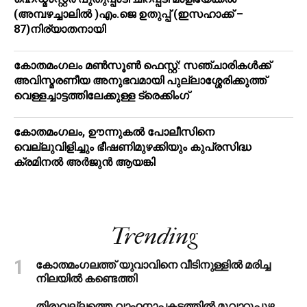
(അമ്പഴച്ചാലിൽ )എം.ജെ ഉതുപ്പ് (ഇസഹാക്ക് –
87)നിര്യാതനായി
കോതമംഗലം മൺസൂൺ ഫെസ്റ്റ്: സഞ്ചാരികൾക്ക്
അവിസ്മരണീയ അനുഭവമായി പുല്ലാശ്ശേരിക്കുത്ത്
വെള്ളച്ചാട്ടത്തിലേക്കുള്ള ട്രെക്കിംഗ്
കോതമംഗലം, ഊന്നുകൽ പോലീസിനെ
വെല്ലുവിളിച്ചും ഭീഷണിമുഴക്കിയും കുപ്രസിദ്ധ
ക്രമിനല്‍ അര്‍ജുന്‍ ആയങ്കി
Trending
കോതമംഗലത്ത് യുവാവിനെ വീടിനുള്ളിൽ മരിച്ച
നിലയിൽ കണ്ടെത്തി
തിരുവല്ലത്തെ വാഹനാപകടത്തില്‍ മൂവാറ്റുപുഴ