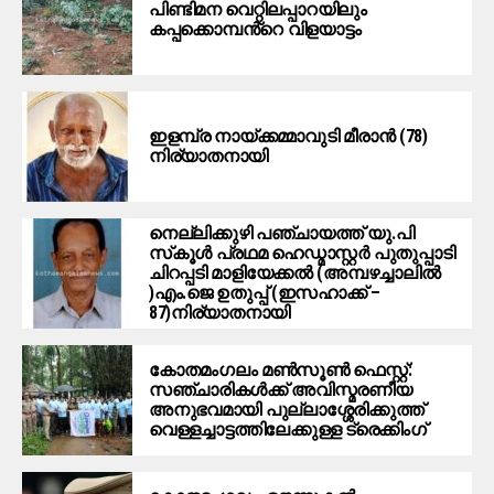
പിണ്ടിമന വെറ്റിലപ്പാറയിലും
കപ്പക്കൊമ്പൻ്റെ വിളയാട്ടം
ഇളമ്പ്ര നായ്ക്കമ്മാവുടി മീരാൻ (78)
നിര്യാതനായി
നെല്ലിക്കുഴി പഞ്ചായത്ത് യു.പി
സ്‌കൂൾ പ്രഥമ ഹെഡ്മാസ്റ്റർ പുതുപ്പാടി
ചിറപ്പടി മാളിയേക്കൽ (അമ്പഴച്ചാലിൽ
)എം.ജെ ഉതുപ്പ് (ഇസഹാക്ക് –
87)നിര്യാതനായി
കോതമംഗലം മൺസൂൺ ഫെസ്റ്റ്:
സഞ്ചാരികൾക്ക് അവിസ്മരണീയ
അനുഭവമായി പുല്ലാശ്ശേരിക്കുത്ത്
വെള്ളച്ചാട്ടത്തിലേക്കുള്ള ട്രെക്കിംഗ്