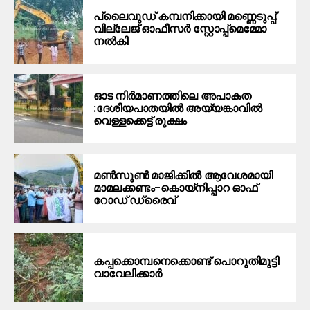
പ്ലൈവുഡ് കമ്പനിക്കായി മണ്ണെടുപ്പ്:
വില്ലേജ് ഓഫീസർ സ്റ്റോപ്പ്മെമ്മോ
നൽകി
ഓട നിർമാണത്തിലെ അപാകത
:ദേശീയപാതയിൽ അയ്യങ്കാവിൽ
വെള്ളക്കെട്ട് രൂക്ഷം
മൺസൂൺ മാജിക്കിൽ ആവേശമായി
മാമലക്കണ്ടം–കൊയ്‌നിപ്പാറ ഓഫ്
റോഡ് ഡ്രൈവ്
കപ്പക്കൊമ്പനെക്കൊണ്ട് പൊറുതിമുട്ടി
വാവേലിക്കാർ