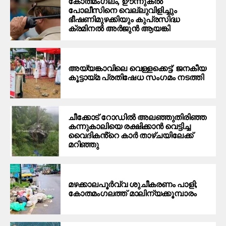
കോതമംഗലം, ഊന്നുകൽ
പോലീസിനെ വെല്ലുവിളിച്ചും
ഭീഷണിമുഴക്കിയും കുപ്രസിദ്ധ
ക്രമിനല്‍ അര്‍ജുന്‍ ആയങ്കി
അയ്യങ്കാവിലെ വെള്ളക്കെട്ട്: ജനകീയ
കൂട്ടായ്മ പ്രതിഷേധ സംഗമം നടത്തി
ചീക്കോട് റോഡിൽ അലഞ്ഞുതിരിഞ്ഞ
കന്നുകാലിയെ രക്ഷിക്കാൻ വെട്ടിച്ച
വൈദികൻ്റെ കാർ താഴ്ചയിലേക്ക്
മറിഞ്ഞു
മഴക്കാലപൂർവ്വ ശുചീകരണം പാളി;
കോതമംഗലത്ത് മാലിന്യക്കൂമ്പാരം