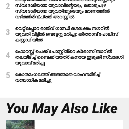
സ്വദേശിയായ യുവാവിന്റെയും, തൊടുപുഴ
സ്വദേശിയായ യുവതിയുടെയും മരണത്തില്‍
വഴിത്തിരിവ്;പ്രതി അറസ്റ്റില്‍
വെറ്റിലപ്പാറ രാജീവ് ഗാന്ധി ദശലക്ഷം നഗറിൽ
യുവതി വീട്ടിൽ വെട്ടേറ്റു മരിച്ചു: ഭർത്താവ് പോലീസ്
കസ്റ്റഡിയിൽ
ഫോറസ്റ്റ് ചെക്ക് പോസ്റ്റിൻ്റെ ക്രോസ് ബാറില്‍
തലയിടിച്ച് ബൈക്ക് യാത്രികനായ ഇടുക്കി സ്വദേശി
യുവാവ് മരിച്ചു
കോതമംഗലത്ത് അജ്ഞാത വാഹനമിടിച്ച്
വയോധിക മരിച്ചു
You May Also Like