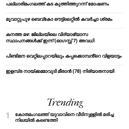
പ​ല്ലാ​രി​മം​ഗ​ല​ത്ത് ക​ട കു​ത്തി​ത്തുറ​ന്ന് മോ​ഷ​ണം
മൂ​വാ​റ്റു​പു​ഴ ബെ​വ്കോ ഔ​ട്ട്‌​ലെ​റ്റിൽ കവർച്ചാ ശ്രമം
കനത്ത മഴ: ജില്ലയിലെ വിദ്യാഭ്യാസ
സ്ഥാപനങ്ങള്‍ക്ക് ഇന്ന് (ഓഗസ്റ്റ് 7) അവധി
പിണ്ടിമന വെറ്റിലപ്പാറയിലും കപ്പക്കൊമ്പൻ്റെ വിളയാട്ടം
ഇളമ്പ്ര നായ്ക്കമ്മാവുടി മീരാൻ (78) നിര്യാതനായി
Trending
കോതമംഗലത്ത് യുവാവിനെ വീടിനുള്ളിൽ മരിച്ച
നിലയിൽ കണ്ടെത്തി