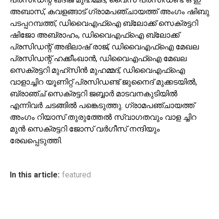
അബാസ്, കവളങ്ങാട് ഗ്രാമപഞ്ചായത്ത് അംഗം ഷിബു
പടപ്പറമ്പത്ത്, ഡിവൈഎഫ്ഐ ബ്ലോക്ക് സെക്രട്ടറി
ഷിജോ അബ്രാഹം, ഡിവൈഎഫ്ഐ ബ്ലോക്ക്
പ്രസിഡന്റ് അഭിലാഷ് രാജ്, ഡിവൈഎഫ്ഐ മേഖല
പ്രസിഡന്റ് ഹക്കീംഖാൻ, ഡിവൈഎഫ്ഐ മേഖല
സെക്രട്ടറി മുഹ്സിൻ മുഹമ്മദ്, ഡിവൈഎഫ്ഐ
വാളാച്ചിറ യൂണിറ്റ് പ്രസിഡണ്ട് ജുനൈദ് മുക്കടയിൽ,
ബ്രാഞ്ച് സെക്രട്ടറി ജബ്ബാർ മാടവനകുടിയിൽ
എന്നിവർ ചടങ്ങിൽ പങ്കെടുത്തു. ഗ്രാമപഞ്ചായത്ത്
അംഗം റിയാസ് തുരുത്തേൽ സ്വാഗതവും വാള ച്ചിറ
മുൻ സെക്രട്ടറി ജോസ് വർഗീസ് നന്ദിയും
രേഖപ്പെടുത്തി.
In this article:
featured