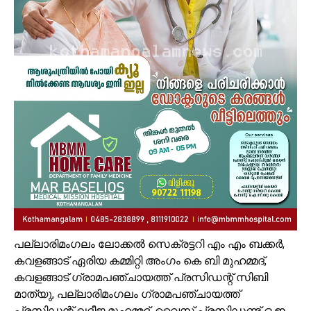
പല്ലാരിമംഗലം ലോക്കൽ സെക്രട്ടറി എം എം ബക്കർ,
കവളങ്ങാട് ഏരിയ കമ്മിറ്റി അംഗം കെ ബി മുഹമ്മദ്‌,
കവളങ്ങാട് ഗ്രാമപഞ്ചായത്ത് പ്രസിഡന്റ് സിബി
മാത്യു, പല്ലാരിമംഗലം ഗ്രാമപഞ്ചായത്ത്
പ്രസിഡന്റ് ഖദീജ മുഹമ്മദ്, വൈസ് പ്രസിഡണ്ട് ഒ ഇ