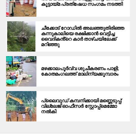
കൂട്ടായ്മ പ്രതിഷേധ സംഗമം നടത്തി
ചീക്കോട് റോഡിൽ അലഞ്ഞുതിരിഞ്ഞ
കന്നുകാലിയെ രക്ഷിക്കാൻ വെട്ടിച്ച
വൈദികൻ്റെ കാർ താഴ്ചയിലേക്ക്
മറിഞ്ഞു
മഴക്കാലപൂർവ്വ ശുചീകരണം പാളി;
കോതമംഗലത്ത് മാലിന്യക്കൂമ്പാരം
പ്ലൈവുഡ് കമ്പനിക്കായി മണ്ണെടുപ്പ്:
വില്ലേജ് ഓഫീസർ സ്റ്റോപ്പ്മെമ്മോ
നൽകി