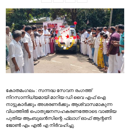
കോതമംഗലം : സന്നദ്ധ സേവന രംഗത്ത്
നിറസാന്നിധ്യമായി മാറിയ ഡി വൈ എഫ് ഐ
നാട്ടുകാർക്കും അശരണർക്കും ആശ്വാസമാകുന്ന
വിധത്തിൽ പൊതുജനസഹകരണത്തോടെ വാങ്ങിയ
പുതിയ ആംബുലൻസിന്റെ ഫ്ലാഗ് ഓഫ് ആന്റണി
ജോൺ എം എൽ എ നിർവഹിച്ചു.