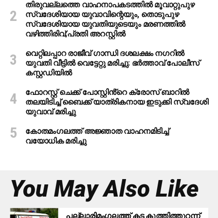
തിരുവല്ലത്തെ വാഹനാപകടത്തില്‍ മൂവാറ്റുപുഴ
സ്വദേശിയായ യുവാവിന്റെയും, തൊടുപുഴ
സ്വദേശിയായ യുവതിയുടെയും മരണത്തില്‍
വഴിത്തിരിവ്;പ്രതി അറസ്റ്റില്‍
വെറ്റിലപ്പാറ രാജീവ് ഗാന്ധി ദശലക്ഷം നഗറിൽ
യുവതി വീട്ടിൽ വെട്ടേറ്റു മരിച്ചു: ഭർത്താവ് പോലീസ്
കസ്റ്റഡിയിൽ
ഫോറസ്റ്റ് ചെക്ക് പോസ്റ്റിൻ്റെ ക്രോസ് ബാറില്‍
തലയിടിച്ച് ബൈക്ക് യാത്രികനായ ഇടുക്കി സ്വദേശി
യുവാവ് മരിച്ചു
കോതമംഗലത്ത് അജ്ഞാത വാഹനമിടിച്ച്
വയോധിക മരിച്ചു
You May Also Like
പ​ല്ലാ​രി​മം​ഗ​ല​ത്ത് ക​ട കു​ത്തി​ത്തുറ​ന്ന്