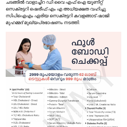
ചടങ്ങിൽ വാളാച്ചിറ ഡി വൈ എഫ് ഐ യൂണിറ്റ്
സെക്രട്ടറി ഷെരീഫ് എം എ അധ്യക്ഷത വഹിച്ചു.
സിപിഐഎം ഏരിയ സെക്രട്ടറി കവളങ്ങാട് ഷാജി
മുഹമ്മദ് മുഖ്യപ്രഭാഷണം നടത്തി.