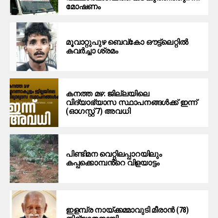
മോ​ഷ​ണം
മൂ​വാ​റ്റു​പു​ഴ ബെ​വ്കോ ഔ​ട്ട്‌​ലെ​റ്റിൽ
കവർച്ചാ ശ്രമം
കനത്ത മഴ: ജില്ലയിലെ
വിദ്യാഭ്യാസ സ്ഥാപനങ്ങള്‍ക്ക് ഇന്ന്
(ഓഗസ്റ്റ് 7) അവധി
പിണ്ടിമന വെറ്റിലപ്പാറയിലും
കപ്പക്കൊമ്പൻ്റെ വിളയാട്ടം
ഇളമ്പ്ര നായ്ക്കമ്മാവുടി മീരാൻ (78)