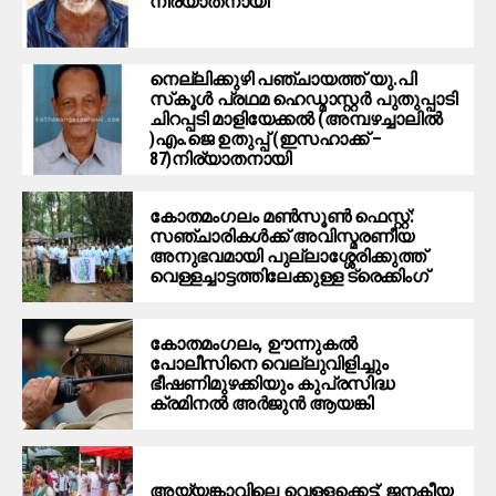
നിര്യാതനായി
നെല്ലിക്കുഴി പഞ്ചായത്ത് യു.പി
സ്‌കൂൾ പ്രഥമ ഹെഡ്മാസ്റ്റർ പുതുപ്പാടി
ചിറപ്പടി മാളിയേക്കൽ (അമ്പഴച്ചാലിൽ
)എം.ജെ ഉതുപ്പ് (ഇസഹാക്ക് –
87)നിര്യാതനായി
കോതമംഗലം മൺസൂൺ ഫെസ്റ്റ്:
സഞ്ചാരികൾക്ക് അവിസ്മരണീയ
അനുഭവമായി പുല്ലാശ്ശേരിക്കുത്ത്
വെള്ളച്ചാട്ടത്തിലേക്കുള്ള ട്രെക്കിംഗ്
കോതമംഗലം, ഊന്നുകൽ
പോലീസിനെ വെല്ലുവിളിച്ചും
ഭീഷണിമുഴക്കിയും കുപ്രസിദ്ധ
ക്രമിനല്‍ അര്‍ജുന്‍ ആയങ്കി
അയ്യങ്കാവിലെ വെള്ളക്കെട്ട്: ജനകീയ