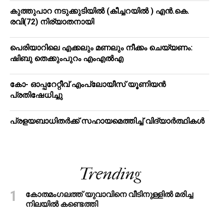
കുത്തുപാറ നടുക്കുടിയിൽ (കീച്ചറയിൽ ) എൻ.കെ.
രവി(72) നിര്യാതനായി
പെരിയാറിലെ എക്കലും മണലും നീക്കം ചെയ്യണം:
ഷിബു തെക്കുംപുറം എംഎൽഎ
കോ- ഓപ്പറേറ്റീവ് എംപ്ലോയീസ് യൂണിയൻ
പ്രതിഷേധിച്ചു
പ്രളയബാധിതർക്ക് സഹായമെത്തിച്ച് വിദ്യാർത്ഥികൾ
Trending
കോതമംഗലത്ത് യുവാവിനെ വീടിനുള്ളിൽ മരിച്ച
നിലയിൽ കണ്ടെത്തി