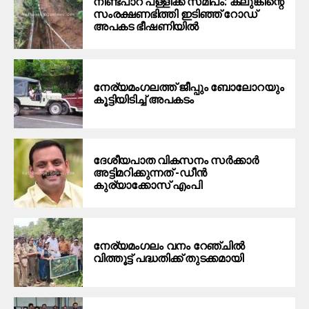
നീണ്ടപാറ പള്ളിക്ക് സമീപം: കലുങ്കിന്റെ
സംരക്ഷണഭിത്തി ഇടിഞ്ഞ് റോഡ്
അപകട ഭീഷണിയില്‍
നേര്യമംഗലത്ത് ജീപ്പും ബോലോറയും
കൂട്ടിയിടിച്ച് അപകടം
ദേശീയപാത വികസനം സർക്കാർ
അട്ടിമറിക്കുന്നത് -ഡീൻ
കുര്യാക്കോസ് എംപി
നേര്യമംഗലം വനം റേഞ്ചിൽ
വിത്തൂട്ട് പദ്ധതിക്ക് തുടക്കമായി