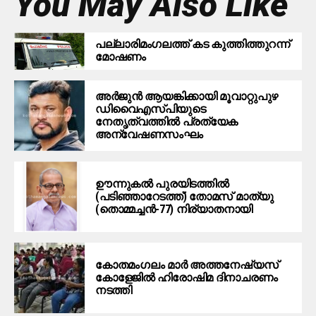
You May Also Like
പ​ല്ലാ​രി​മം​ഗ​ല​ത്ത് ക​ട കു​ത്തി​ത്തുറ​ന്ന്
മോ​ഷ​ണം
അര്‍ജുന്‍ ആയങ്കിക്കായി മൂവാറ്റുപുഴ
ഡിവൈഎസ്പിയുടെ
നേതൃത്വത്തില്‍ പ്രത്യേക
അന്വേഷണസംഘം
ഊന്നുകല്‍ പുരയിടത്തില്‍
(പടിഞ്ഞാറേടത്ത്) തോമസ് മാത്യു
(തൊമ്മച്ചന്‍-77) നിര്യാതനായി
കോതമംഗലം മാര്‍ അത്തനേഷ്യസ്
കോളേജില്‍ ഹിരോഷിമ ദിനാചരണം
നടത്തി