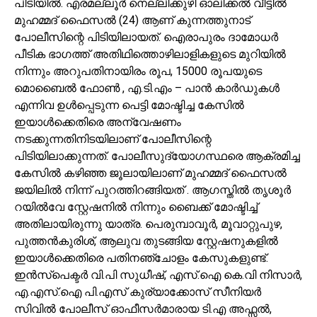
പിടിയിൽ. എരമല്ലൂർ നെല്ലിക്കുഴി ഓലിക്കൽ വീട്ടിൽ
മുഹമ്മദ് ഫൈസൽ (24) ആണ് കുന്നത്തുനാട്
പോലീസിന്റെ പിടിയിലായത്. ഐരാപുരം ദാമോധർ
പീടിക ഭാഗത്ത് അതിഥിത്തൊഴിലാളികളുടെ മുറിയിൽ
നിന്നും അറുപതിനായിരം രൂപ, 15000 രൂപയുടെ
മൊബൈൽ ഫോൺ , എ.ടി.എം – പാൻ കാർഡുകൾ
എന്നിവ ഉൾപ്പെടുന്ന പെട്ടി മോഷ്ടിച്ച കേസിൽ
ഇയാൾക്കെതിരെ അന്വേഷണം
നടക്കുന്നതിനിടയിലാണ് പോലീസിന്റെ
പിടിയിലാക്കുന്നത്. പോലീസുദ്യോഗസ്ഥരെ ആക്രമിച്ച
കേസിൽ കഴിഞ്ഞ ജൂലായിലാണ് മുഹമ്മദ് ഫൈസൽ
ജയിലിൽ നിന്ന് പുറത്തിറങ്ങിയത് . ആഗസ്തിൽ തൃശൂർ
റയിൽവേ സ്റ്റേഷനിൽ നിന്നും ബൈക്ക് മോഷ്ടിച്ച്
അതിലായിരുന്നു യാത്ര. പെരുമ്പാവൂർ, മൂവാറ്റുപുഴ,
പുത്തൻകുരിശ്, ആലുവ തുടങ്ങിയ സ്റ്റേഷനുകളിൽ
ഇയാൾക്കെതിരെ പതിനഞ്ചോളം കേസുകളുണ്ട്.
ഇൻസ്പെക്ടർ വി.പി സുധീഷ്, എസ്.ഐ കെ.വി നിസാർ,
എ.എസ്.ഐ പി.എസ് കുര്യാക്കോസ് സീനിയർ
സിവിൽ പോലീസ് ഓഫീസർമാരായ ടി.എ അഫ്സൽ,