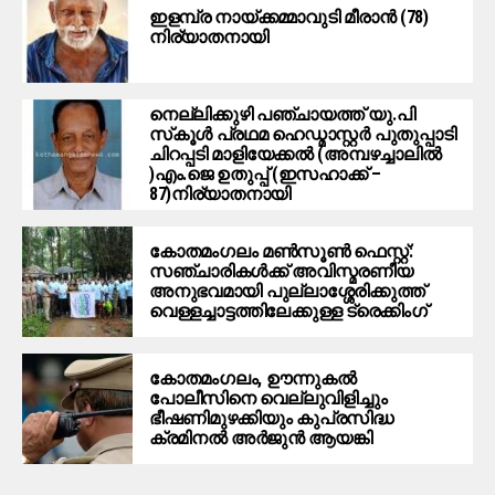
ഇളമ്പ്ര നായ്ക്കമ്മാവുടി മീരാൻ (78)
നിര്യാതനായി
നെല്ലിക്കുഴി പഞ്ചായത്ത് യു.പി
സ്‌കൂൾ പ്രഥമ ഹെഡ്മാസ്റ്റർ പുതുപ്പാടി
ചിറപ്പടി മാളിയേക്കൽ (അമ്പഴച്ചാലിൽ
)എം.ജെ ഉതുപ്പ് (ഇസഹാക്ക് –
87)നിര്യാതനായി
കോതമംഗലം മൺസൂൺ ഫെസ്റ്റ്:
സഞ്ചാരികൾക്ക് അവിസ്മരണീയ
അനുഭവമായി പുല്ലാശ്ശേരിക്കുത്ത്
വെള്ളച്ചാട്ടത്തിലേക്കുള്ള ട്രെക്കിംഗ്
കോതമംഗലം, ഊന്നുകൽ
പോലീസിനെ വെല്ലുവിളിച്ചും
ഭീഷണിമുഴക്കിയും കുപ്രസിദ്ധ
ക്രമിനല്‍ അര്‍ജുന്‍ ആയങ്കി