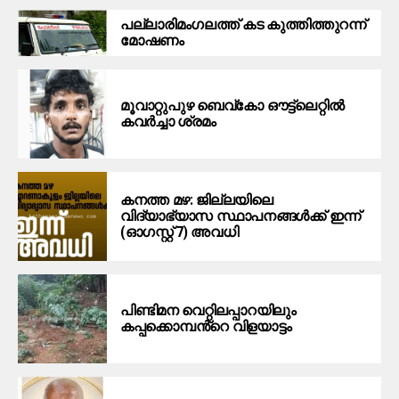
പ​ല്ലാ​രി​മം​ഗ​ല​ത്ത് ക​ട കു​ത്തി​ത്തുറ​ന്ന്
മോ​ഷ​ണം
മൂ​വാ​റ്റു​പു​ഴ ബെ​വ്കോ ഔ​ട്ട്‌​ലെ​റ്റിൽ
കവർച്ചാ ശ്രമം
കനത്ത മഴ: ജില്ലയിലെ
വിദ്യാഭ്യാസ സ്ഥാപനങ്ങള്‍ക്ക് ഇന്ന്
(ഓഗസ്റ്റ് 7) അവധി
പിണ്ടിമന വെറ്റിലപ്പാറയിലും
കപ്പക്കൊമ്പൻ്റെ വിളയാട്ടം