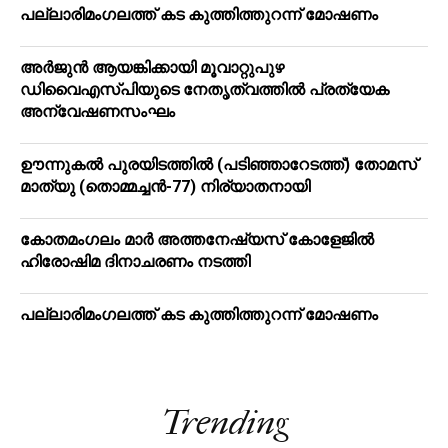
പ​ല്ലാ​രി​മം​ഗ​ല​ത്ത് ക​ട കു​ത്തി​ത്തുറ​ന്ന് മോ​ഷ​ണം
അര്‍ജുന്‍ ആയങ്കിക്കായി മൂവാറ്റുപുഴ
ഡിവൈഎസ്പിയുടെ നേതൃത്വത്തില്‍ പ്രത്യേക
അന്വേഷണസംഘം
ഊന്നുകല്‍ പുരയിടത്തില്‍ (പടിഞ്ഞാറേടത്ത്) തോമസ്
മാത്യു (തൊമ്മച്ചന്‍-77) നിര്യാതനായി
കോതമംഗലം മാര്‍ അത്തനേഷ്യസ് കോളേജില്‍
ഹിരോഷിമ ദിനാചരണം നടത്തി
പ​ല്ലാ​രി​മം​ഗ​ല​ത്ത് ക​ട കു​ത്തി​ത്തുറ​ന്ന് മോ​ഷ​ണം
Trending