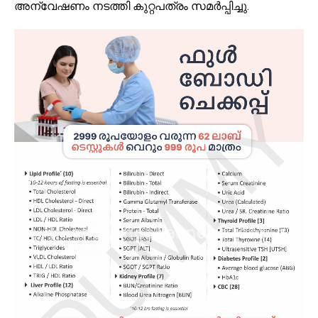
അന്വേഷണം നടത്തി കുറ്റപത്രം സമർപ്പിച്ചു.