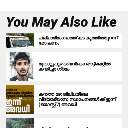
You May Also Like
പ​ല്ലാ​രി​മം​ഗ​ല​ത്ത് ക​ട കു​ത്തി​ത്തുറ​ന്ന്
മോ​ഷ​ണം
മൂ​വാ​റ്റു​പു​ഴ ബെ​വ്കോ ഔ​ട്ട്‌​ലെ​റ്റിൽ
കവർച്ചാ ശ്രമം
കനത്ത മഴ: ജില്ലയിലെ
വിദ്യാഭ്യാസ സ്ഥാപനങ്ങള്‍ക്ക് ഇന്ന്
(ഓഗസ്റ്റ് 7) അവധി