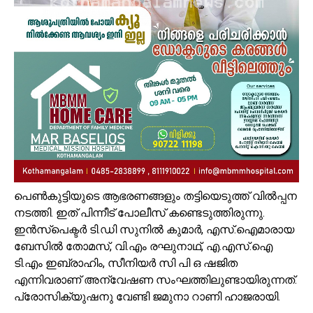
പെൺകുട്ടിയുടെ ആഭരണങ്ങളും തട്ടിയെടുത്ത് വിൽപ്പന
നടത്തി. ഇത് പിന്നീട് പോലീസ് കണ്ടെടുത്തിരുന്നു.
ഇൻസ്പെക്ടർ ടി.ഡി സുനിൽ കുമാർ, എസ്.ഐമാരായ
ബേസിൽ തോമസ്, വി.എം രഘുനാഥ്, എ.എസ്.ഐ
ടി.എം ഇബ്രാഹിം, സീനിയർ സി പി ഒ ഷജിത
എന്നിവരാണ് അന്വേഷണ സംഘത്തിലുണ്ടായിരുന്നത്.
പ്രോസിക്യുഷനു വേണ്ടി ജമുനാ റാണി ഹാജരായി.