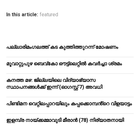
In this article:
featured
പ​ല്ലാ​രി​മം​ഗ​ല​ത്ത് ക​ട കു​ത്തി​ത്തുറ​ന്ന് മോ​ഷ​ണം
മൂ​വാ​റ്റു​പു​ഴ ബെ​വ്കോ ഔ​ട്ട്‌​ലെ​റ്റിൽ കവർച്ചാ ശ്രമം
കനത്ത മഴ: ജില്ലയിലെ വിദ്യാഭ്യാസ
സ്ഥാപനങ്ങള്‍ക്ക് ഇന്ന് (ഓഗസ്റ്റ് 7) അവധി
പിണ്ടിമന വെറ്റിലപ്പാറയിലും കപ്പക്കൊമ്പൻ്റെ വിളയാട്ടം
ഇളമ്പ്ര നായ്ക്കമ്മാവുടി മീരാൻ (78) നിര്യാതനായി