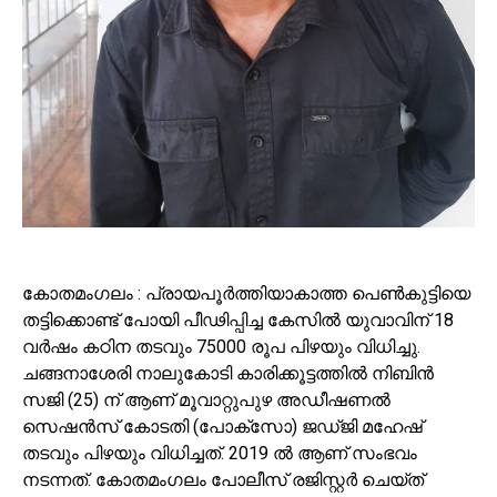
കോതമംഗലം : പ്രായപൂർത്തിയാകാത്ത പെൺകുട്ടിയെ
തട്ടിക്കൊണ്ട് പോയി പീഢിപ്പിച്ച കേസിൽ യുവാവിന് 18
വർഷം കഠിന തടവും 75000 രൂപ പിഴയും വിധിച്ചു.
ചങ്ങനാശേരി നാലുകോടി കാരിക്കൂട്ടത്തിൽ നിബിൻ
സജി (25) ന് ആണ് മൂവാറ്റുപുഴ അഡീഷണൽ
സെഷൻസ് കോടതി (പോക്സോ) ജഡ്ജി മഹേഷ്
തടവും പിഴയും വിധിച്ചത്. 2019 ൽ ആണ് സംഭവം
നടന്നത്. കോതമംഗലം പോലീസ് രജിസ്റ്റർ ചെയ്ത്