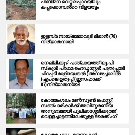
പിണ്ടിമന വെറ്റിലപ്പാറയിലും
കപ്പക്കൊമ്പൻ്റെ വിളയാട്ടം
ഇളമ്പ്ര നായ്ക്കമ്മാവുടി മീരാൻ (78)
നിര്യാതനായി
നെല്ലിക്കുഴി പഞ്ചായത്ത് യു.പി
സ്‌കൂൾ പ്രഥമ ഹെഡ്മാസ്റ്റർ പുതുപ്പാടി
ചിറപ്പടി മാളിയേക്കൽ (അമ്പഴച്ചാലിൽ
)എം.ജെ ഉതുപ്പ് (ഇസഹാക്ക് –
87)നിര്യാതനായി
കോതമംഗലം മൺസൂൺ ഫെസ്റ്റ്:
സഞ്ചാരികൾക്ക് അവിസ്മരണീയ
അനുഭവമായി പുല്ലാശ്ശേരിക്കുത്ത്
വെള്ളച്ചാട്ടത്തിലേക്കുള്ള ട്രെക്കിംഗ്
കോതമംഗലം, ഊന്നുകൽ