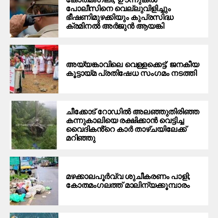
പോലീസിനെ വെല്ലുവിളിച്ചും
ഭീഷണിമുഴക്കിയും കുപ്രസിദ്ധ
ക്രമിനല്‍ അര്‍ജുന്‍ ആയങ്കി
അയ്യങ്കാവിലെ വെള്ളക്കെട്ട്: ജനകീയ
കൂട്ടായ്മ പ്രതിഷേധ സംഗമം നടത്തി
ചീക്കോട് റോഡിൽ അലഞ്ഞുതിരിഞ്ഞ
കന്നുകാലിയെ രക്ഷിക്കാൻ വെട്ടിച്ച
വൈദികൻ്റെ കാർ താഴ്ചയിലേക്ക്
മറിഞ്ഞു
മഴക്കാലപൂർവ്വ ശുചീകരണം പാളി;
കോതമംഗലത്ത് മാലിന്യക്കൂമ്പാരം