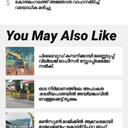
കോതമംഗലത്ത് അജ്ഞാത വാഹനമിടിച്ച്
വയോധിക മരിച്ചു
You May Also Like
പ്ലൈവുഡ് കമ്പനിക്കായി മണ്ണെടുപ്പ്:
വില്ലേജ് ഓഫീസർ സ്റ്റോപ്പ്മെമ്മോ
നൽകി
ഓട നിർമാണത്തിലെ അപാകത
:ദേശീയപാതയിൽ അയ്യങ്കാവിൽ
വെള്ളക്കെട്ട് രൂക്ഷം
മൺസൂൺ മാജിക്കിൽ ആവേശമായി
മാമലക്കണ്ടം–കൊയ്‌നിപ്പാറ ഓഫ്