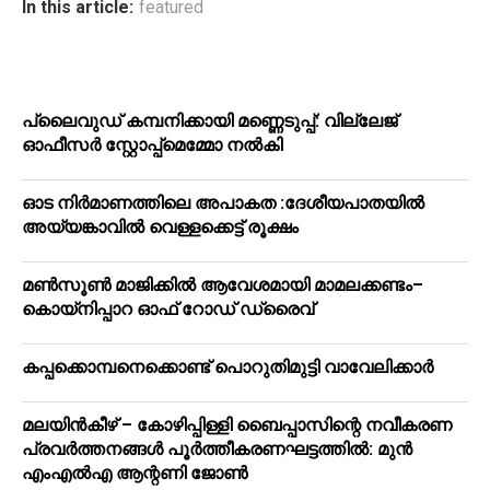
In this article:
featured
പ്ലൈവുഡ് കമ്പനിക്കായി മണ്ണെടുപ്പ്: വില്ലേജ്
ഓഫീസർ സ്റ്റോപ്പ്മെമ്മോ നൽകി
ഓട നിർമാണത്തിലെ അപാകത :ദേശീയപാതയിൽ
അയ്യങ്കാവിൽ വെള്ളക്കെട്ട് രൂക്ഷം
മൺസൂൺ മാജിക്കിൽ ആവേശമായി മാമലക്കണ്ടം–
കൊയ്‌നിപ്പാറ ഓഫ് റോഡ് ഡ്രൈവ്
കപ്പക്കൊമ്പനെക്കൊണ്ട് പൊറുതിമുട്ടി വാവേലിക്കാർ
മലയിന്‍കീഴ് – കോഴിപ്പിള്ളി ബൈപ്പാസിന്റെ നവീകരണ
പ്രവര്‍ത്തനങ്ങള്‍ പൂര്‍ത്തീകരണഘട്ടത്തില്‍: മുന്‍
എംഎല്‍എ ആന്റണി ജോണ്‍