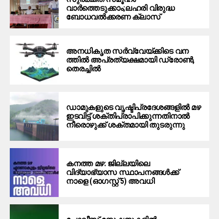
വാര്‍ത്തെടുക്കാം;ലഹരി വിരുദ്ധ
ബോധവല്‍ക്കരണ ക്ലാസ്
അ​ന​ധി​കൃ​ത​ ​സ​ർ​വ്വേ​യ്ക്കി​ടെ വ​ന​
ത്തി​ൽ​ അപ്രത്യക്ഷമായി ​ഡ്രോ​ൺ,​
തെ​ര​ച്ചിൽ
ഡാമുകളുടെ വൃഷ്ടിപ്രദേശങ്ങളില്‍ മഴ
ഇടവിട്ട് ശക്തിപ്രാപിക്കുന്നതിനാല്‍
നീരൊഴുക്ക് ശക്തമായി തുടരുന്നു
കനത്ത മഴ: ജില്ലയിലെ
വിദ്യാഭ്യാസ സ്ഥാപനങ്ങൾക്ക്
നാളെ (ഓഗസ്റ്റ് 5) അവധി