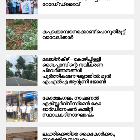
റോഡ് ഡ്രൈവ്
കപ്പക്കൊമ്പനെക്കൊണ്ട് പൊറുതിമുട്ടി
വാവേലിക്കാർ
മലയിന്‍കീഴ് – കോഴിപ്പിള്ളി
ബൈപ്പാസിന്റെ നവീകരണ
പ്രവര്‍ത്തനങ്ങള്‍
പൂര്‍ത്തീകരണഘട്ടത്തില്‍: മുന്‍
എംഎല്‍എ ആന്റണി ജോണ്‍
കോതമംഗലം നാഷണല്‍
എക്സ്സര്‍വ്വീസ്‌മെന്‍ കോ
ഓര്‍ഡിനേഷന്‍ കമ്മിറ്റി
സ്ഥാപകദിനാഘോഷം
ലഹരിക്കെതിരെ കൈകോര്‍ക്കാം,
സുരക്ഷിത സമൂഹം