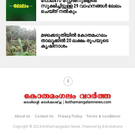
പോലീസ് സ്റ്റേഷനുകളിൽ
സൂക്ഷിച്ചിട്ടുള്ള 29 വാഹനങ്ങൾ ലേലം
ചെയ്ത് നൽകും
മഴക്കെടുതിയിൽ കോതമംഗലം
താലൂക്കിൽ 20 ലക്ഷം രൂപയുടെ
കൃഷിനാശം
About Us
Contact Us
Privacy Policy
Terms & conditions
Copyright © 2024 Kothamangalam News. Powered by B4creations