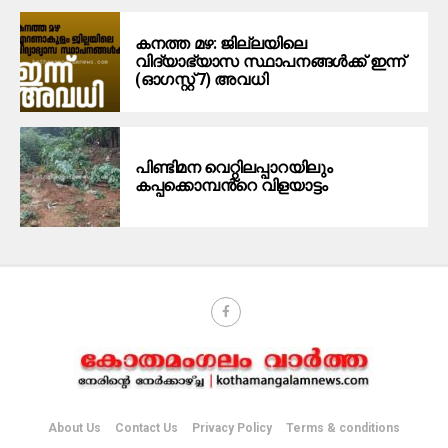
കനത്ത മഴ: ജില്ലയിലെ
വിദ്യാഭ്യാസ സ്ഥാപനങ്ങള്‍ക്ക് ഇന്ന്
(ഓഗസ്റ്റ് 7) അവധി
പിണ്ടിമന വെറ്റിലപ്പാറയിലും
കപ്പക്കൊമ്പൻ്റെ വിളയാട്ടം
About Us
Contact Us
Privacy Policy
Terms & conditions