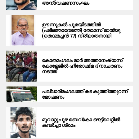
അന്വേഷണസംഘം
ഊന്നുകല്‍ പുരയിടത്തില്‍
(പടിഞ്ഞാറേടത്ത്) തോമസ് മാത്യു
(തൊമ്മച്ചന്‍-77) നിര്യാതനായി
കോതമംഗലം മാര്‍ അത്തനേഷ്യസ്
കോളേജില്‍ ഹിരോഷിമ ദിനാചരണം
നടത്തി
പ​ല്ലാ​രി​മം​ഗ​ല​ത്ത് ക​ട കു​ത്തി​ത്തുറ​ന്ന്
മോ​ഷ​ണം
മൂ​വാ​റ്റു​പു​ഴ ബെ​വ്കോ ഔ​ട്ട്‌​ലെ​റ്റിൽ
കവർച്ചാ ശ്രമം