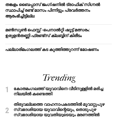
തങ്കളം ബൈപ്പാസ് ജംഗ്ഷനിൽ ട്രാഫിക് സിഗ്നല്‍
സ്ഥാപിച്ച് രണ്ട് മാസം പിന്നിട്ടും പ്രവർത്തനം
ആരംഭിച്ചിട്ടില്ല
മൺസൂൺ ഫെസ്റ്റ് -പെനാൽറ്റി ഷൂട്ട് മത്സരം:
ഉരുളൻതണ്ണി ഫ്രണ്ട്സ് ക്ലബ്ബിന് കിരീടം
പ​ല്ലാ​രി​മം​ഗ​ല​ത്ത് ക​ട കു​ത്തി​ത്തുറ​ന്ന് മോ​ഷ​ണം
Trending
കോതമംഗലത്ത് യുവാവിനെ വീടിനുള്ളിൽ മരിച്ച
നിലയിൽ കണ്ടെത്തി
തിരുവല്ലത്തെ വാഹനാപകടത്തില്‍ മൂവാറ്റുപുഴ
സ്വദേശിയായ യുവാവിന്റെയും, തൊടുപുഴ
സ്വദേശിയായ യുവതിയുടെയും മരണത്തില്‍