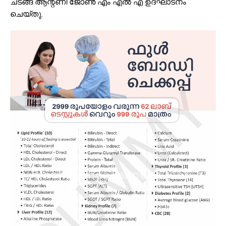
ചടങ്ങ് ആന്റണി ജോൺ എം എൽ എ ഉദ്ഘാടനം
ചെയ്തു.