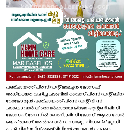
പഞ്ചായത്ത് പ്രസിഡന്റ് മാമച്ചൻ ജോസഫ്
അധ്യക്ഷത വഹിച്ച ചടങ്ങിൽ വൈസ് പ്രസിഡന്റ്‌ ബീന
റോജോ,മുൻ പഞ്ചായത്ത്‌ പ്രസിഡന്റ്‌ വി സി
ചാക്കോ,വാർഡ് മെമ്പർമ്മാരായ ജിജോ ആന്റണി,ലിസി
ജോസഫ്, ബേസിൽ ബേബി, ,ലിസി ജോസ് ,ആശാ മോൾ
ജയപ്രകാശ്, അൽഫോൻസ സാജു , പിഡബ്ല്യുഡി
എക്സിക്യൂട്ടീവ് എഞ്ചിനീയർ ഷാമോൻ കെ കെ,