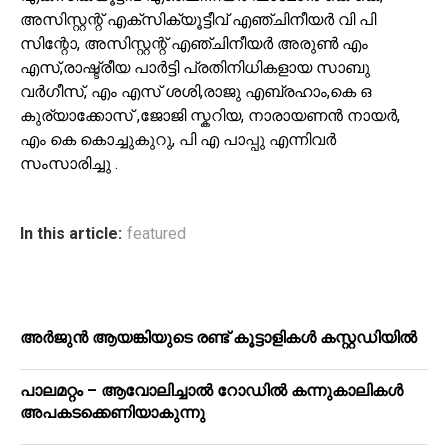
അസിസ്റ്റന്റ് എക്സിക്യൂട്ടീവ് എഞ്ചിനീയർ വി പി
സിന്റോ, അസിസ്റ്റന്റ് എഞ്ചിനീയർ അരുൺ എം
എസ്,രാഷ്ട്രീയ പാർട്ടി പ്രതിനിധികളായ സാബു
വർഗീസ്, എം എസ് ശശി,രാജു എബ്രഹാം,കെ ഒ
കുര്യാക്കോസ് ,ജോജി സ്കറിയ, നാരായണൻ നായർ,
എം കെ കൊച്ചുകുറു, പി എ പാപ്പു എന്നിവർ
സംസാരിച്ചു .
In this article:
featured
അർജുൻ ആയങ്കിയുടെ രണ്ട് കൂട്ടാളികൾ കസ്റ്റഡിയിൽ
പാലമറ്റം – ആവോലിച്ചാൽ റോഡിൽ കന്നുകാലികൾ
അപകടക്കെണിയാകുന്നു