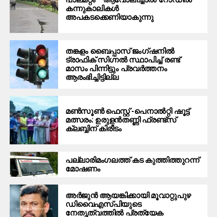
കന്നുകാലികൾ
അപകടക്കെണിയാകുന്നു
തങ്കളം ബൈപ്പാസ് ജംഗ്ഷനിൽ
ട്രാഫിക് സിഗ്നല്‍ സ്ഥാപിച്ച് രണ്ട്
മാസം പിന്നിട്ടും പ്രവർത്തനം
ആരംഭിച്ചിട്ടില്ല
മൺസൂൺ ഫെസ്റ്റ് -പെനാൽറ്റി ഷൂട്ട്
മത്സരം: ഉരുളൻതണ്ണി ഫ്രണ്ട്സ്
ക്ലബ്ബിന് കിരീടം
പ​ല്ലാ​രി​മം​ഗ​ല​ത്ത് ക​ട കു​ത്തി​ത്തുറ​ന്ന്
മോ​ഷ​ണം
അര്‍ജുന്‍ ആയങ്കിക്കായി മൂവാറ്റുപുഴ
ഡിവൈഎസ്പിയുടെ
നേതൃത്വത്തില്‍ പ്രത്യേക