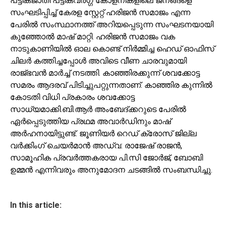
പട്ടികജാതി പട്ടികവർഗ്ഗ കോളനികളിലെ ജനങ്ങളെ
സംഘടിപ്പിച്ച് കേരള സ്റ്റേറ്റ് ഹരിജൻ സമാജം എന്ന
പേരിൽ സംസ്ഥാനത്ത് അറിയപ്പെടുന്ന സംഘടനയായി
കുഞ്ഞോൽ മാഷ് മാറ്റി. ഹരിജൻ സമാജം വക
നാടുകാണിയിൽ ഓല കൊണ്ട് നിർമ്മിച്ച ഹെഡ് ഓഫിസ്
ചിലർ കത്തിച്ചപ്പോൾ അവിടെ വീണ ചാരവുമായി
രാജ്ഭവൻ മാർച്ച് നടത്തി. കാഞ്ഞിരക്കുന്ന് ശവക്കോട്ട
സമരം ആദരവ് പിടിച്ചുപറ്റുന്നതാണ്. കാഞ്ഞിര കുന്നിൽ
കോടതി വിധി പ്രകാരം ശവക്കോട്ട
സാധ്യമാക്കി.ബി.ആർ അംബേദ്ക്കറുടെ പേരിൽ
ഏർപ്പെടുത്തിയ പ്രഥമ അവാർഡിനും മാഷ്
അർഹനായിട്ടുണ്ട്. ജൂണിയർ റെഡ് ക്രോസ് ജില്ല
വർക്കിംഗ്‌ ചെയർമാൻ അഡ്വ: രാജേഷ് രാജൻ,
സാമൂഹിക പ്രവർത്തകരായ പി.സി ജോർജ്, ബോബി
ഉമ്മൻ എന്നിവരും അനുമോദന ചടങ്ങിൽ സംബന്ധിച്ചു.
In this article: