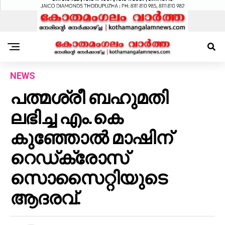
NEWS
പത്മശ്രീ ബഹുമതി
ലഭിച്ച എം.കെ
കുഞ്ഞോൽ മാഷിന്
റെഡ്ക്രോസ്
സൊസൈറ്റിയുടെ
ആദരവ്.