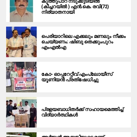
കുത്തുപാറ നടുക്കുടിയിൽ
(കീച്ചറയിൽ ) എൻ.കെ. രവി(72)
നിര്യാതനായി
പെരിയാറിലെ എക്കലും മണലും നീക്കം
ചെയ്യണം: ഷിബു തെക്കുംപുറം
എംഎൽഎ
കോ- ഓപ്പറേറ്റീവ് എംപ്ലോയീസ്
യൂണിയൻ പ്രതിഷേധിച്ചു
പ്രളയബാധിതർക്ക് സഹായമെത്തിച്ച്
വിദ്യാർത്ഥികൾ