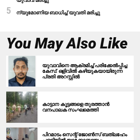
യുവാവ് മരിച്ചു
ന്യുമോണിയ ബാധിച്ച് യുവതി മരിച്ചു
You May Also Like
യുവാവിനെ ആക്രമിച്ച് പരിക്കേല്‍പ്പിച്ച
കേസ്: ഒളിവില്‍ കഴിയുകയായിരുന്ന
പ്രതി അറസ്റ്റില്‍
കാട്ടാന കൂട്ടങ്ങളെ തുരത്താന്‍
വനപാലക സംഘമെത്തി
പിറമാടം സെന്റ് ജോണ്‍സ് ബത്ലഹേം