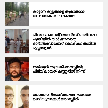
കാട്ടാന കൂട്ടങ്ങളെ തുരത്താന്‍
വനപാലക സംഘമെത്തി
പിറമാടം സെന്റ് ജോണ്‍സ് ബത്ലഹേം
പള്ളിയില്‍ യാക്കോബായ –
ഓര്‍ത്തഡോക്‌സ് വൈദികര്‍ തമ്മില്‍
ഏറ്റുമുട്ടല്‍
അർജുൻ ആയങ്കി അറസ്റ്റിൽ;
പിടിയിലായത് കണ്ണൂരിൽ നിന്ന്
പോത്താനിക്കാട് മോഷണപരമ്പര:
രണ്ട് യുവാക്കൾ അറസ്റ്റിൽ