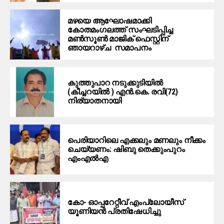
മഴയെ ആഘോഷമാക്കി
കോതമംഗലത്ത് സംഘടിപ്പിച്ച
മൺസൂൺ മാജിക് ഫെസ്റ്റിന്
ഞായറാഴ്ച സമാപനം
കുത്തുപാറ നടുക്കുടിയിൽ
(കീച്ചറയിൽ ) എൻ.കെ. രവി(72)
നിര്യാതനായി
പെരിയാറിലെ എക്കലും മണലും നീക്കം
ചെയ്യണം: ഷിബു തെക്കുംപുറം
എംഎൽഎ
കോ- ഓപ്പറേറ്റീവ് എംപ്ലോയീസ്
യൂണിയൻ പ്രതിഷേധിച്ചു