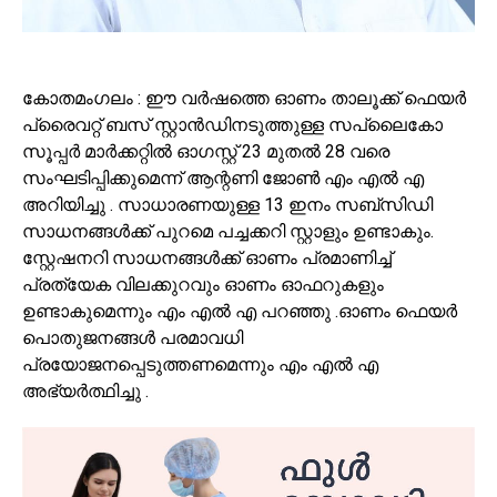
കോതമംഗലം : ഈ വർഷത്തെ ഓണം താലൂക്ക് ഫെയർ
പ്രൈവറ്റ് ബസ് സ്റ്റാൻഡിനടുത്തുള്ള സപ്ലൈകോ
സൂപ്പർ മാർക്കറ്റിൽ ഓഗസ്റ്റ് 23 മുതൽ 28 വരെ
സംഘടിപ്പിക്കുമെന്ന് ആന്റണി ജോൺ എം എൽ എ
അറിയിച്ചു . സാധാരണയുള്ള 13 ഇനം സബ്സിഡി
സാധനങ്ങൾക്ക് പുറമെ പച്ചക്കറി സ്റ്റാളും ഉണ്ടാകും.
സ്റ്റേഷനറി സാധനങ്ങൾക്ക് ഓണം പ്രമാണിച്ച്
പ്രത്യേക വിലക്കുറവും ഓണം ഓഫറുകളും
ഉണ്ടാകുമെന്നും എം എൽ എ പറഞ്ഞു .ഓണം ഫെയർ
പൊതുജനങ്ങൾ പരമാവധി
പ്രയോജനപ്പെടുത്തണമെന്നും എം എൽ എ
അഭ്യർത്ഥിച്ചു .