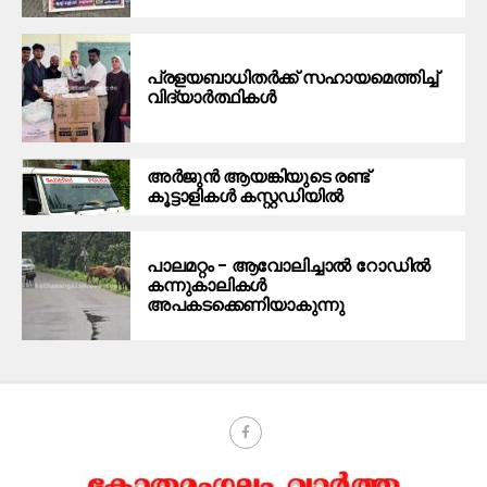
പ്രളയബാധിതർക്ക് സഹായമെത്തിച്ച്
വിദ്യാർത്ഥികൾ
അർജുൻ ആയങ്കിയുടെ രണ്ട്
കൂട്ടാളികൾ കസ്റ്റഡിയിൽ
പാലമറ്റം – ആവോലിച്ചാൽ റോഡിൽ
കന്നുകാലികൾ
അപകടക്കെണിയാകുന്നു