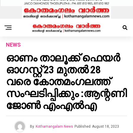
NEWS
ഓണം താലൂക്ക് ഫെയർ
ഓഗസ്റ്റ് 23 മുതൽ 28
വരെ കോതമംഗലത്ത്
സംഘടിപ്പിക്കും :ആന്റണി
ജോൺ എംഎൽഎ
By
Kothamangalam News
Published
August 18, 2023