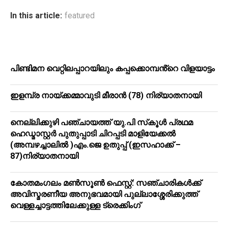
In this article:
featured
പിണ്ടിമന വെറ്റിലപ്പാറയിലും കപ്പക്കൊമ്പൻ്റെ വിളയാട്ടം
ഇളമ്പ്ര നായ്ക്കമ്മാവുടി മീരാൻ (78) നിര്യാതനായി
നെല്ലിക്കുഴി പഞ്ചായത്ത് യു.പി സ്‌കൂൾ പ്രഥമ
ഹെഡ്മാസ്റ്റർ പുതുപ്പാടി ചിറപ്പടി മാളിയേക്കൽ
(അമ്പഴച്ചാലിൽ )എം.ജെ ഉതുപ്പ് (ഇസഹാക്ക് –
87)നിര്യാതനായി
കോതമംഗലം മൺസൂൺ ഫെസ്റ്റ്: സഞ്ചാരികൾക്ക്
അവിസ്മരണീയ അനുഭവമായി പുല്ലാശ്ശേരിക്കുത്ത്
വെള്ളച്ചാട്ടത്തിലേക്കുള്ള ട്രെക്കിംഗ്