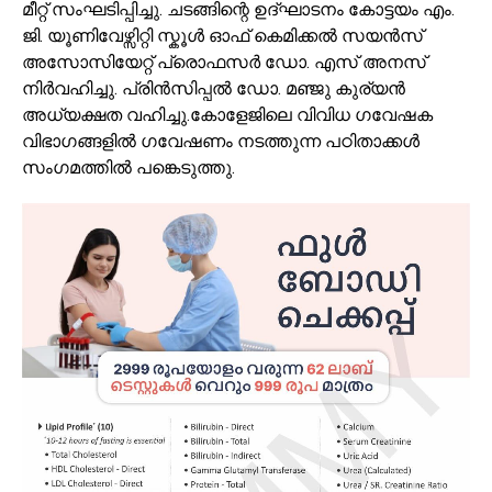
മീറ്റ് സംഘടിപ്പിച്ചു. ചടങ്ങിന്റെ ഉദ്ഘാടനം കോട്ടയം എം.
ജി. യൂണിവേഴ്സിറ്റി സ്കൂൾ ഓഫ് കെമിക്കൽ സയൻസ്
അസോസിയേറ്റ് പ്രൊഫസർ ഡോ. എസ് അനസ്
നിർവഹിച്ചു. പ്രിൻസിപ്പൽ ഡോ. മഞ്ജു കുര്യൻ
അധ്യക്ഷത വഹിച്ചു.കോളേജിലെ വിവിധ ഗവേഷക
വിഭാഗങ്ങളിൽ ഗവേഷണം നടത്തുന്ന പഠിതാക്കൾ
സംഗമത്തിൽ പങ്കെടുത്തു.