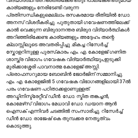
വിദ്യാർത്ഥി അറിഞ്ഞിരിക്കേണ്ടതും പാലിക്കേണ്ടതുമായ
കാര്യങ്ങളും നേരിടേണ്ടി വരുന്ന
പ്രതിസന്ധികളുമെല്ലാം രസകരമായ രീതിയിൽ ഡോ.
അനസ് വിശദീകരിച്ചു. പുതുതായി ഗവേഷണത്തിലേക്ക്
കാൽ വെക്കുന്ന ബിരുദാനന്തര ബിരുദ വിദ്യാർത്ഥികൾ
അറിഞ്ഞിരിക്കേണ്ട കാര്യങ്ങളും അദ്ദേഹം തന്റെ
ക്ലാസ്സിലൂടെ അവതരിപ്പിച്ചു .മികച്ച റിസേർച്ച്
സ്കോളറിനുള്ള പുരസ്‌കാരം എം. എ. കോളേജ് ഗണിത
ശാസ്ത്ര വിഭാഗം ഗവേഷക വിദ്യാർത്ഥിയും,ഇടുക്കി
മുരിക്കാശ്ശേരി പാവനാത്മ കോളേജ് അസ്സി.
പ്രൊഫസറുമായ ബോബിൻ ജോർജിന് സമ്മാനിച്ചു.
എം. എ. കോളേജിൽ 5 ഗവേഷക വിഭാഗങ്ങളിലായി 37ൽ
പരം ഗവേഷണ പഠിതാക്കളാണുള്ളത്.
അഡ്മിനിസ്ട്രേറ്റീവ് ഡീൻ. ഡോ. സ്മിത തങ്കച്ചൻ,
കോമേഴ്‌സ് വിഭാഗം മേധാവി ഡോ. ഡയാന ആൻ
ഐസക് എന്നിവർ ചടങ്ങിൽ സംസാരിച്ചു. റിസേർച്ച്
ഡീൻ ഡോ. രാജേഷ് കെ തുമ്പക്കര നേതൃത്വം
കൊടുത്തു.