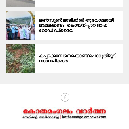
മൺസൂൺ മാജിക്കിൽ ആവേശമായി
മാമലക്കണ്ടം–കൊയ്‌നിപ്പാറ ഓഫ്
റോഡ് ഡ്രൈവ്
കപ്പക്കൊമ്പനെക്കൊണ്ട് പൊറുതിമുട്ടി
വാവേലിക്കാർ