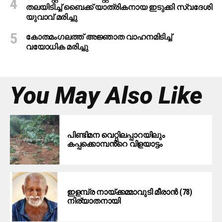
തലയിടിച്ച് ബൈക്ക് യാത്രികനായ ഇടുക്കി സ്വദേശി
യുവാവ് മരിച്ചു
കോതമംഗലത്ത് അജ്ഞാത വാഹനമിടിച്ച്
വയോധിക മരിച്ചു
You May Also Like
പിണ്ടിമന വെറ്റിലപ്പാറയിലും
കപ്പക്കൊമ്പൻ്റെ വിളയാട്ടം
ഇളമ്പ്ര നായ്ക്കമ്മാവുടി മീരാൻ (78)
നിര്യാതനായി