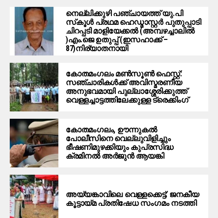
നെല്ലിക്കുഴി പഞ്ചായത്ത് യു.പി
സ്‌കൂൾ പ്രഥമ ഹെഡ്മാസ്റ്റർ പുതുപ്പാടി
ചിറപ്പടി മാളിയേക്കൽ (അമ്പഴച്ചാലിൽ
)എം.ജെ ഉതുപ്പ് (ഇസഹാക്ക് –
87)നിര്യാതനായി
കോതമംഗലം മൺസൂൺ ഫെസ്റ്റ്:
സഞ്ചാരികൾക്ക് അവിസ്മരണീയ
അനുഭവമായി പുല്ലാശ്ശേരിക്കുത്ത്
വെള്ളച്ചാട്ടത്തിലേക്കുള്ള ട്രെക്കിംഗ്
കോതമംഗലം, ഊന്നുകൽ
പോലീസിനെ വെല്ലുവിളിച്ചും
ഭീഷണിമുഴക്കിയും കുപ്രസിദ്ധ
ക്രമിനല്‍ അര്‍ജുന്‍ ആയങ്കി
അയ്യങ്കാവിലെ വെള്ളക്കെട്ട്: ജനകീയ
കൂട്ടായ്മ പ്രതിഷേധ സംഗമം നടത്തി