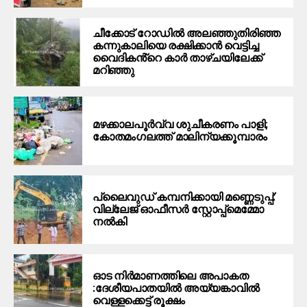
ചീക്കോട് റോഡിൽ അലഞ്ഞുതിരിഞ്ഞ
കന്നുകാലിയെ രക്ഷിക്കാൻ വെട്ടിച്ച
വൈദികൻ്റെ കാർ താഴ്ചയിലേക്ക്
മറിഞ്ഞു
മഴക്കാലപൂർവ്വ ശുചീകരണം പാളി;
കോതമംഗലത്ത് മാലിന്യക്കൂമ്പാരം
പ്ലൈവുഡ് കമ്പനിക്കായി മണ്ണെടുപ്പ്:
വില്ലേജ് ഓഫീസർ സ്റ്റോപ്പ്മെമ്മോ
നൽകി
ഓട നിർമാണത്തിലെ അപാകത
:ദേശീയപാതയിൽ അയ്യങ്കാവിൽ
വെള്ളക്കെട്ട് രൂക്ഷം