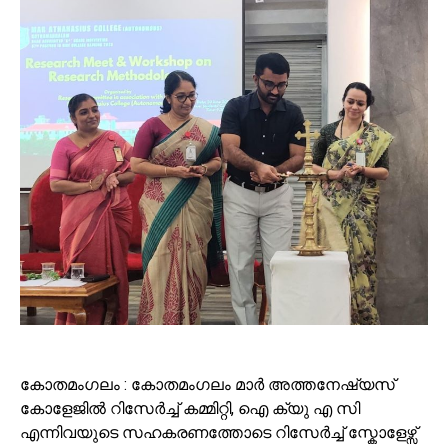
കോതമംഗലം : കോതമംഗലം മാർ അത്തനേഷ്യസ്
കോളേജിൽ റിസേർച്ച് കമ്മിറ്റി, ഐ ക്യു എ സി
എന്നിവയുടെ സഹകരണത്തോടെ റിസേർച്ച് സ്കോളേഴ്സ്