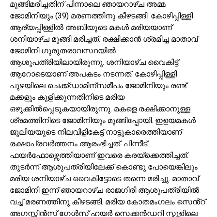
മുങ്ങിമരിച്ചതിന് പിന്നാലെ ഞായറാഴ്ച അമ്മ
ജോമിനിയും (39) മരണത്തിനു കീഴടങ്ങി. കോഴിപ്പിള്ളി
ആര്യപ്പിള്ളിൽ അബിയുടെ മകൾ മരിയയാണ്
ശനിയാഴ്ച മുങ്ങി മരിച്ചത്. രക്ഷിക്കാൻ ശ്രമിച്ച മാതാവ്
ജോമിനി ഗുരുതരാവസ്ഥയിൽ
ആശുപത്രിയിലായിരുന്നു. ശനിയാഴ്ച വൈകിട്ട്
ആറോടെയാണ് അപകടം നടന്നത്. കോഴിപ്പിള്ളി
പുഴയിലെ ചെക്ക്ഡാമിന്സമീപം ജോമിനിയും രണ്ട്
മക്കളും കുളിക്കുന്നതിനിടെ മരിയ
ഒഴുക്കിൽപ്പെടുകയായിരുന്നു. മകളെ രക്ഷിക്കാനുള്ള
ശ്രമത്തിനിടെ ജോമിനിയും മുങ്ങിപ്പോയി. ഇളയമകൾ
ജൂലിയയുടെ നിലവിളികേട്ട് നാട്ടുകാരെത്തിയാണ്
രക്ഷാപ്രവർത്തനം ആരംഭിച്ചത്. പിന്നീട്
ഫയർഫോഴ്സെത്തിയാണ് ഇവരെ കരയ്ക്കെത്തിച്ചത്.
തുടർന്ന് ആശുപത്രിയിലേക്ക് കൊണ്ടു പോയെങ്കിലും
മരിയ ശനിയാഴ്ച വൈകിട്ടോടെ തന്നെ മരിച്ചു. മാതാവ്
ജോമിനി ഇന്ന് ഞായറാഴ്ച രാജഗിരി ആശുപത്രിയിൽ
വച്ച് മരണത്തിനു കീഴടങ്ങി. മരിയ കോതമംഗലം സെൻ്റ്
അഗസ്റ്റിൻസ് ഗേൾസ് ഹയർ സെക്കൻഡറി സ്കൂളിലെ