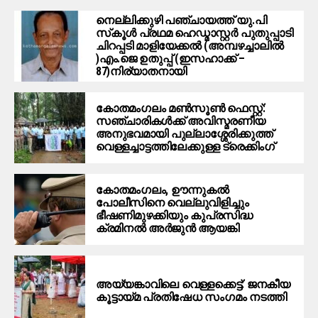
നെല്ലിക്കുഴി പഞ്ചായത്ത് യു.പി
സ്‌കൂൾ പ്രഥമ ഹെഡ്മാസ്റ്റർ പുതുപ്പാടി
ചിറപ്പടി മാളിയേക്കൽ (അമ്പഴച്ചാലിൽ
)എം.ജെ ഉതുപ്പ് (ഇസഹാക്ക് –
87)നിര്യാതനായി
കോതമംഗലം മൺസൂൺ ഫെസ്റ്റ്:
സഞ്ചാരികൾക്ക് അവിസ്മരണീയ
അനുഭവമായി പുല്ലാശ്ശേരിക്കുത്ത്
വെള്ളച്ചാട്ടത്തിലേക്കുള്ള ട്രെക്കിംഗ്
കോതമംഗലം, ഊന്നുകൽ
പോലീസിനെ വെല്ലുവിളിച്ചും
ഭീഷണിമുഴക്കിയും കുപ്രസിദ്ധ
ക്രമിനല്‍ അര്‍ജുന്‍ ആയങ്കി
അയ്യങ്കാവിലെ വെള്ളക്കെട്ട്: ജനകീയ
കൂട്ടായ്മ പ്രതിഷേധ സംഗമം നടത്തി