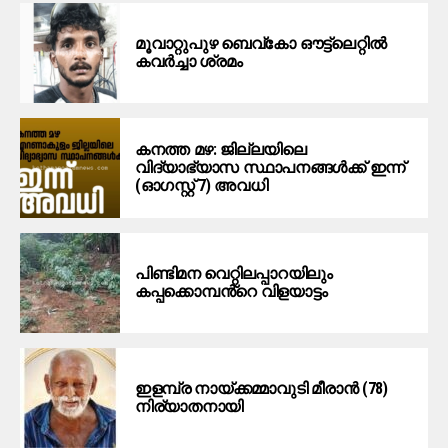
മൂ​വാ​റ്റു​പു​ഴ ബെ​വ്കോ ഔ​ട്ട്‌​ലെ​റ്റിൽ
കവർച്ചാ ശ്രമം
കനത്ത മഴ: ജില്ലയിലെ
വിദ്യാഭ്യാസ സ്ഥാപനങ്ങള്‍ക്ക് ഇന്ന്
(ഓഗസ്റ്റ് 7) അവധി
പിണ്ടിമന വെറ്റിലപ്പാറയിലും
കപ്പക്കൊമ്പൻ്റെ വിളയാട്ടം
ഇളമ്പ്ര നായ്ക്കമ്മാവുടി മീരാൻ (78)
നിര്യാതനായി