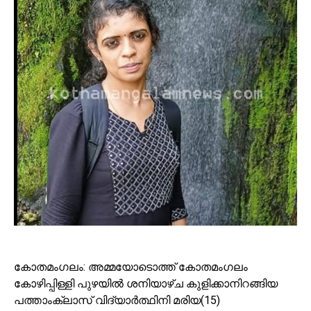
കോതമംഗലം: അമ്മയോടൊത്ത് കോതമംഗലം
കോഴിപ്പിള്ളി പുഴയിൽ ശനിയാഴ്ച കുളിക്കാനിറങ്ങിയ
പത്താംക്ലാസ് വിദ്യാർത്ഥിനി മരിയ(15)