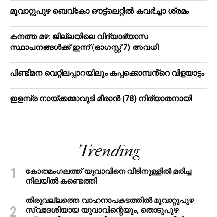
മൂ​വാ​റ്റു​പു​ഴ ബെ​വ്കോ ഔ​ട്ട്‌​ലെ​റ്റിൽ കവർച്ചാ ശ്രമം
കനത്ത മഴ: ജില്ലയിലെ വിദ്യാഭ്യാസ
സ്ഥാപനങ്ങള്‍ക്ക് ഇന്ന് (ഓഗസ്റ്റ് 7) അവധി
പിണ്ടിമന വെറ്റിലപ്പാറയിലും കപ്പക്കൊമ്പൻ്റെ വിളയാട്ടം
ഇളമ്പ്ര നായ്ക്കമ്മാവുടി മീരാൻ (78) നിര്യാതനായി
Trending
കോതമംഗലത്ത് യുവാവിനെ വീടിനുള്ളിൽ മരിച്ച
നിലയിൽ കണ്ടെത്തി
തിരുവല്ലത്തെ വാഹനാപകടത്തില്‍ മൂവാറ്റുപുഴ
സ്വദേശിയായ യുവാവിന്റെയും, തൊടുപുഴ