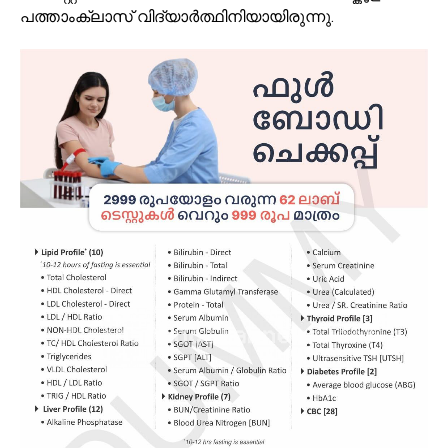
പത്താംക്ലാസ് വിദ്യാർത്ഥിനിയായിരുന്നു.