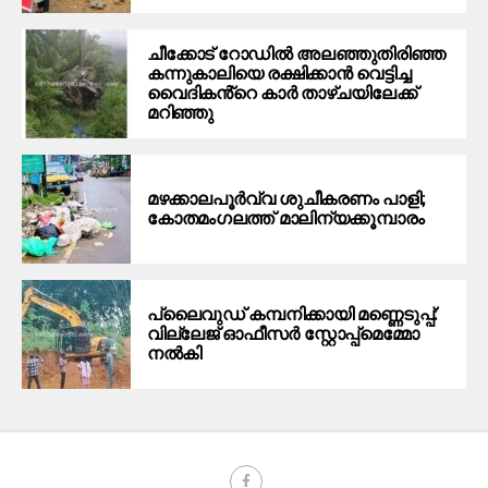
ചീക്കോട് റോഡിൽ അലഞ്ഞുതിരിഞ്ഞ
കന്നുകാലിയെ രക്ഷിക്കാൻ വെട്ടിച്ച
വൈദികൻ്റെ കാർ താഴ്ചയിലേക്ക്
മറിഞ്ഞു
മഴക്കാലപൂർവ്വ ശുചീകരണം പാളി;
കോതമംഗലത്ത് മാലിന്യക്കൂമ്പാരം
പ്ലൈവുഡ് കമ്പനിക്കായി മണ്ണെടുപ്പ്:
വില്ലേജ് ഓഫീസർ സ്റ്റോപ്പ്മെമ്മോ
നൽകി