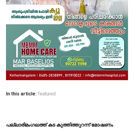
In this article:
featured
പ​ല്ലാ​രി​മം​ഗ​ല​ത്ത് ക​ട കു​ത്തി​ത്തുറ​ന്ന് മോ​ഷ​ണം