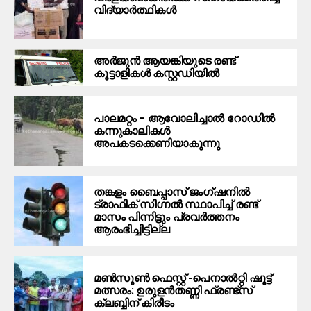
വിദ്യാർത്ഥികൾ
അർജുൻ ആയങ്കിയുടെ രണ്ട്
കൂട്ടാളികൾ കസ്റ്റഡിയിൽ
പാലമറ്റം – ആവോലിച്ചാൽ റോഡിൽ
കന്നുകാലികൾ
അപകടക്കെണിയാകുന്നു
തങ്കളം ബൈപ്പാസ് ജംഗ്ഷനിൽ
ട്രാഫിക് സിഗ്നല്‍ സ്ഥാപിച്ച് രണ്ട്
മാസം പിന്നിട്ടും പ്രവർത്തനം
ആരംഭിച്ചിട്ടില്ല
മൺസൂൺ ഫെസ്റ്റ് -പെനാൽറ്റി ഷൂട്ട്
മത്സരം: ഉരുളൻതണ്ണി ഫ്രണ്ട്സ്
ക്ലബ്ബിന് കിരീടം