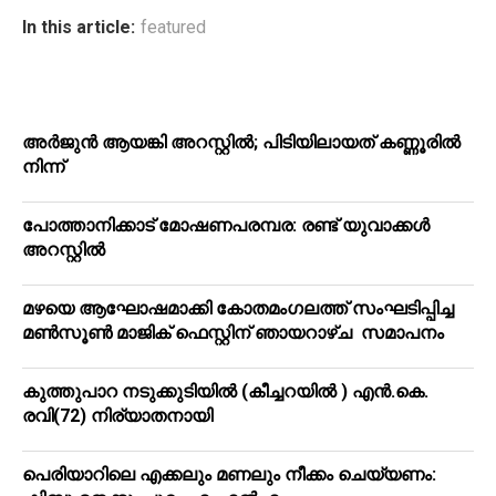
In this article:
featured
അർജുൻ ആയങ്കി അറസ്റ്റിൽ; പിടിയിലായത് കണ്ണൂരിൽ
നിന്ന്
പോത്താനിക്കാട് മോഷണപരമ്പര: രണ്ട് യുവാക്കൾ
അറസ്റ്റിൽ
മഴയെ ആഘോഷമാക്കി കോതമംഗലത്ത് സംഘടിപ്പിച്ച
മൺസൂൺ മാജിക് ഫെസ്റ്റിന് ഞായറാഴ്ച സമാപനം
കുത്തുപാറ നടുക്കുടിയിൽ (കീച്ചറയിൽ ) എൻ.കെ.
രവി(72) നിര്യാതനായി
പെരിയാറിലെ എക്കലും മണലും നീക്കം ചെയ്യണം: