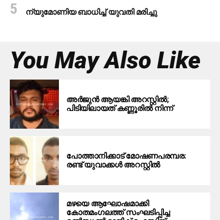
ന്യുമോണിയ ബാധിച്ച് യുവതി മരിച്ചു
You May Also Like
അർജുൻ ആയങ്കി അറസ്റ്റിൽ;
പിടിയിലായത് കണ്ണൂരിൽ നിന്ന്
പോത്താനിക്കാട് മോഷണപരമ്പര:
രണ്ട് യുവാക്കൾ അറസ്റ്റിൽ
മഴയെ ആഘോഷമാക്കി
കോതമംഗലത്ത് സംഘടിപ്പിച്ച