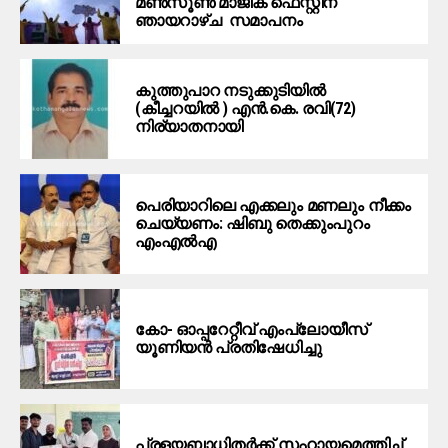
മൺസൂൺ മാജിക് ഫെസ്റ്റിന്
ഞായറാഴ്ച സമാപനം
കുത്തുപാറ നടുക്കുടിയിൽ
(കീച്ചറയിൽ ) എൻ.കെ. രവി(72)
നിര്യാതനായി
പെരിയാറിലെ എക്കലും മണലും നീക്കം
ചെയ്യണം: ഷിബു തെക്കുംപുറം
എംഎൽഎ
കോ- ഓപ്പറേറ്റീവ് എംപ്ലോയീസ്
യൂണിയൻ പ്രതിഷേധിച്ചു
പ്രളയബാധിതർക്ക് സഹായമെത്തിച്ച്